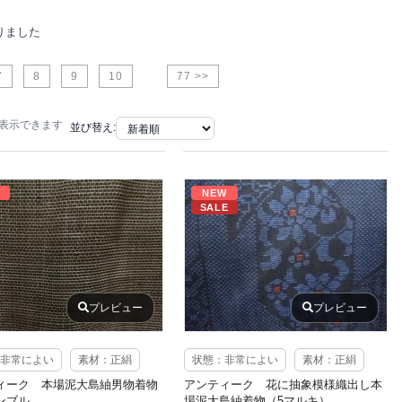
りました
7
8
9
10
77 >>
で表示できます
並び替え:
W
NEW
SALE
プレビュー
プレビュー
非常によい
素材：正絹
状態：非常によい
素材：正絹
ィーク 本場泥大島紬男物着物
アンティーク 花に抽象模様織出し本
ンブル
場泥大島紬着物（5マルキ）