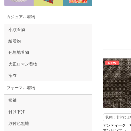
カジュアル着物
小紋着物
紬着物
色無地着物
NEW
大正ロマン着物
浴衣
フォーマル着物
振袖
付け下げ
状態：非常によ
紋付色無地
アンティーク 
アンサンブル