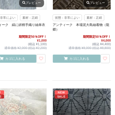
プレビュー
プレビュー
非常によい
素材：正絹
状態：非常によい
素材：正絹
ィーク 縞に絣柄手織り紬単衣
アンティーク 本場泥大島紬着物（龍
郷）
期間限定50％OFF！
期間限定50％OFF！
¥1,000
¥4,000
(税込 ¥1,100)
(税込 ¥4,400)
通常価格 ¥2,000 (税込 ¥2,200)
通常価格 ¥8,000 (税込 ¥8,800)
カゴに入れる
カゴに入れる
W
NEW
E
SALE