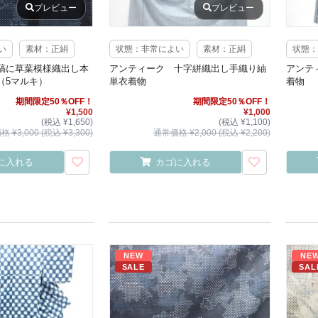
プレビュー
プレビュー
い
素材：正絹
状態：非常によい
素材：正絹
状態：
縞に草葉模様織出し本
アンティーク 十字絣織出し手織り紬
アンテ
（5マルキ）
単衣着物
着物
期間限定50％OFF！
期間限定50％OFF！
¥1,500
¥1,000
(税込 ¥1,650)
(税込 ¥1,100)
 ¥3,000 (税込 ¥3,300)
通常価格 ¥2,000 (税込 ¥2,200)
に入れる
カゴに入れる
NEW
NE
SALE
SAL