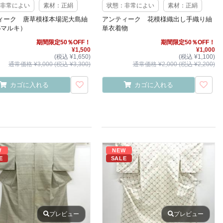
非常によい
素材：正絹
状態：非常によい
素材：正絹
ィーク 唐草模様本場泥大島紬
アンティーク 花模様織出し手織り紬
5マルキ）
単衣着物
期間限定50％OFF！
期間限定50％OFF！
¥1,500
¥1,000
(税込 ¥1,650)
(税込 ¥1,100)
通常価格 ¥3,000 (税込 ¥3,300)
通常価格 ¥2,000 (税込 ¥2,200)
カゴに入れる
カゴに入れる
W
NEW
E
SALE
プレビュー
プレビュー