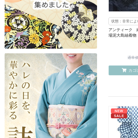
状態：非常によ
アンティーク 
場泥大島紬着物
通常価格
カゴ
NEW
SALE