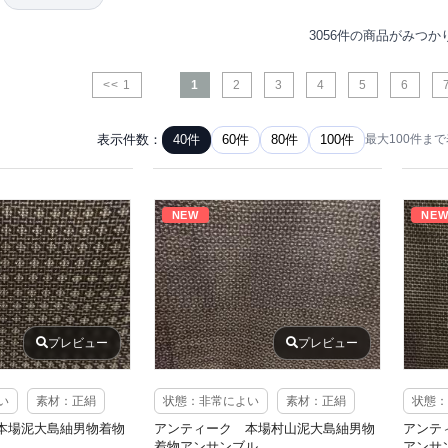
3056件の商品がみつか
<< 1
1
2
3
4
5
6
表示件数：
40件
60件
80件
100件
最大100件ま
NEW
NE
プレビュー
プレビュー
い
素材：正絹
状態：非常によい
素材：正絹
状態：
本場泥大島紬男物着物
アンティーク 本場村山泥大島紬男物
アンテ
着物アンサンブル
アンサ