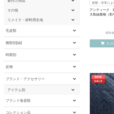
着付け用品
状態：非常によ
アンティーク 
その他
大島紬着物（割
リメイク・材料用生地
毛皮類
通常価格
種類別[紬]
カゴ
時期別
反物
NEW
ブランド・アクセサリー
SALE
アイテム別
ブランド食器類
コレクション品