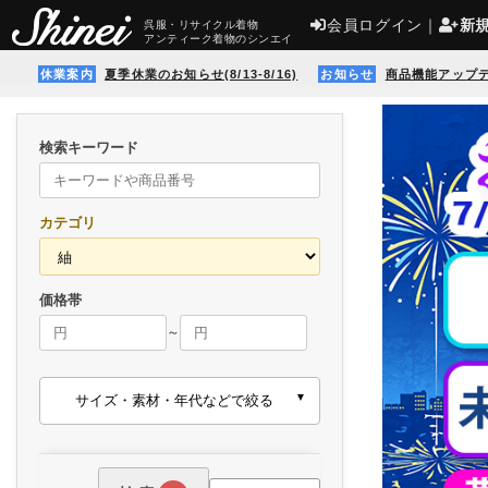
会員ログイン
｜
新
呉服・リサイクル着物
アンティーク着物のシンエイ
休業案内
夏季休業のお知らせ(8/13-8/16)
お知らせ
商品機能アップ
検索キーワード
カテゴリ
価格帯
～
サイズ・素材・年代などで絞る