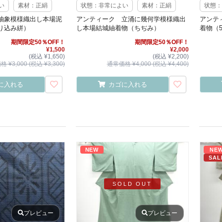
い
素材：正絹
状態：非常によい
素材：正絹
状態：
抽象模様織出し本場泥
アンティーク 立涌に幾何学模様織出
アンテ
り込み絣）
し本場結城紬着物（ちぢみ）
着物（
期間限定50％OFF！
期間限定50％OFF！
¥1,500
¥2,000
(税込 ¥1,650)
(税込 ¥2,200)
 ¥3,000 (税込 ¥3,300)
通常価格 ¥4,000 (税込 ¥4,400)
に入れる
カゴに入れる
NEW
NE
SAL
SOLD OUT
プレビュー
プレビュー