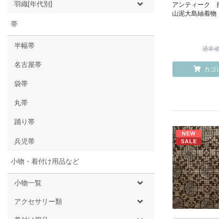
羽織[年代別]
アンティーク 
山泥大島紬着物
帯
半幅帯
通常価格
名古屋帯
カゴ
袋帯
丸帯
踊り帯
NEW
兵児帯
SALE
小物・着付け用品など
小物一覧
アクセサリー類