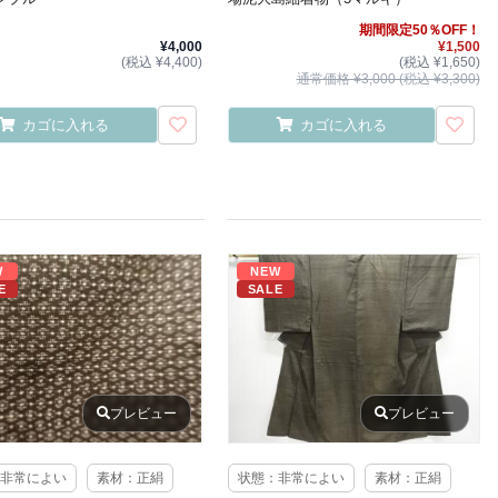
期間限定50％OFF！
¥4,000
¥1,500
(税込 ¥4,400)
(税込 ¥1,650)
通常価格 ¥3,000 (税込 ¥3,300)
カゴに入れる
カゴに入れる
W
NEW
E
SALE
プレビュー
プレビュー
非常によい
素材：正絹
状態：非常によい
素材：正絹