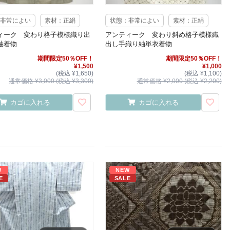
非常によい
素材：正絹
状態：非常によい
素材：正絹
ィーク 変わり格子模様織り出
アンティーク 変わり斜め格子模様織
紬着物
出し手織り紬単衣着物
期間限定50％OFF！
期間限定50％OFF！
¥1,500
¥1,000
(税込 ¥1,650)
(税込 ¥1,100)
通常価格 ¥3,000 (税込 ¥3,300)
通常価格 ¥2,000 (税込 ¥2,200)
カゴに入れる
カゴに入れる
W
NEW
E
SALE