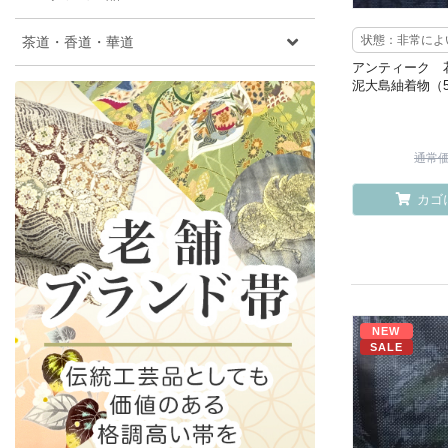
茶道・香道・華道
状態：非常によ
アンティーク 
泥大島紬着物（
通常価格
カゴ
NEW
SALE