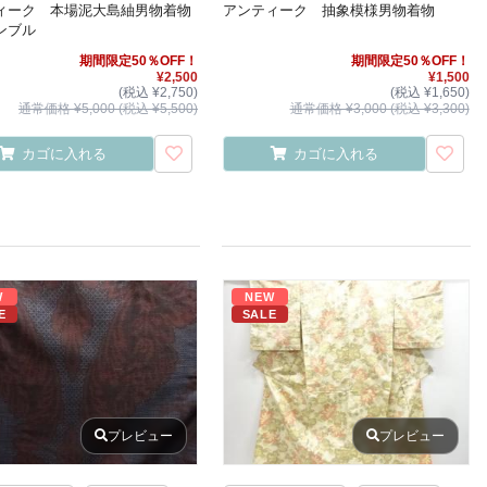
ィーク 本場泥大島紬男物着物
アンティーク 抽象模様男物着物
ンブル
期間限定50％OFF！
期間限定50％OFF！
¥2,500
¥1,500
(税込 ¥2,750)
(税込 ¥1,650)
通常価格 ¥5,000 (税込 ¥5,500)
通常価格 ¥3,000 (税込 ¥3,300)
カゴに入れる
カゴに入れる
W
NEW
E
SALE
プレビュー
プレビュー