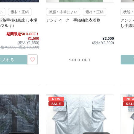
い
素材：正絹
状態：非常によい
素材：正絹
状態：
花亀甲模様織出し本場
アンティーク 手織紬単衣着物
アンテ
5マルキ）
し手織
期間限定50％OFF！
¥1,500
¥2,000
(税込 ¥1,650)
(税込 ¥2,200)
 ¥3,000 (税込 ¥3,300)
に入れる
SOLD OUT
NEW
NE
SALE
SAL