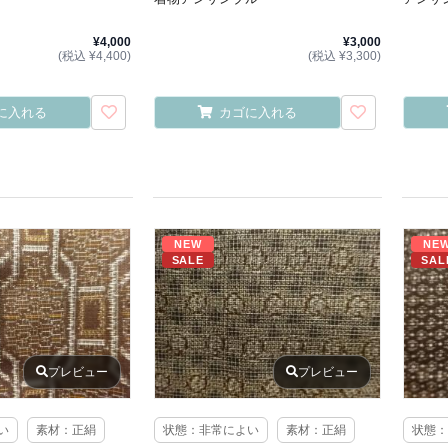
¥4,000
¥3,000
(税込 ¥4,400)
(税込 ¥3,300)
に入れる
カゴに入れる
NEW
NE
SALE
SAL
プレビュー
プレビュー
い
素材：正絹
状態：非常によい
素材：正絹
状態：