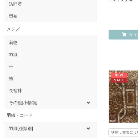
訪問着
留袖
メンズ
カゴ
着物
羽織
帯
NEW
袴
SALE
長襦袢
その他[小物類]
羽織・コート
羽織[種類別]
状態：非常によ