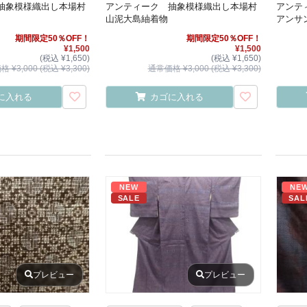
抽象模様織出し本場村
アンティーク 抽象模様織出し本場村
アンテ
山泥大島紬着物
アンサ
期間限定50％OFF！
期間限定50％OFF！
¥1,500
¥1,500
(税込 ¥1,650)
(税込 ¥1,650)
 ¥3,000 (税込 ¥3,300)
通常価格 ¥3,000 (税込 ¥3,300)
に入れる
カゴに入れる
NEW
NE
SALE
SAL
プレビュー
プレビュー