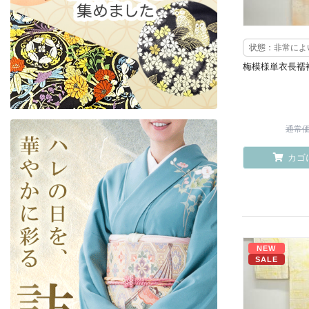
状態：非常によ
梅模様単衣長襦
通常価格
カゴ
NEW
SALE