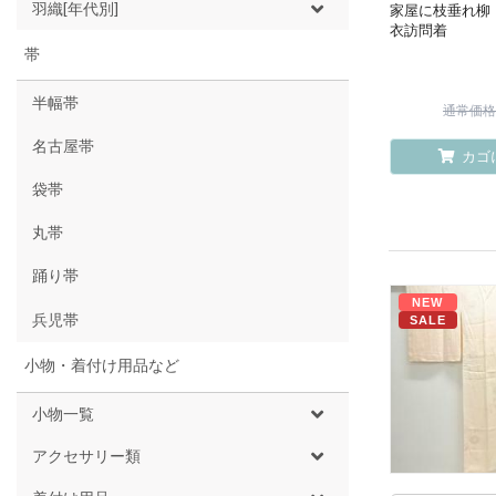
羽織[年代別]
家屋に枝垂れ柳
衣訪問着
帯
半幅帯
通常価格 ¥
名古屋帯
カゴ
袋帯
丸帯
踊り帯
NEW
兵児帯
SALE
小物・着付け用品など
小物一覧
アクセサリー類