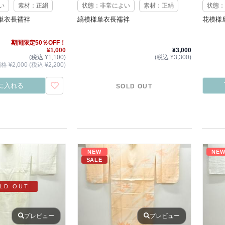
い
素材：正絹
状態：非常によい
素材：正絹
状態：
単衣長襦袢
縞模様単衣長襦袢
花模様
期間限定50％OFF！
¥1,000
¥3,000
(税込 ¥1,100)
(税込 ¥3,300)
 ¥2,000 (税込 ¥2,200)
に入れる
SOLD OUT
NEW
NE
SALE
LD OUT
プレビュー
プレビュー