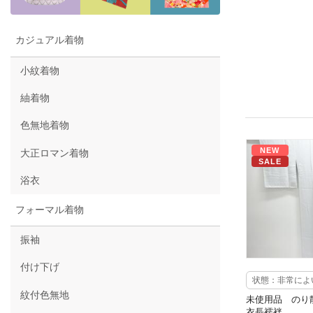
カジュアル着物
小紋着物
紬着物
色無地着物
NEW
大正ロマン着物
SALE
浴衣
フォーマル着物
振袖
付け下げ
状態：非常によ
紋付色無地
未使用品 のり
衣長襦袢