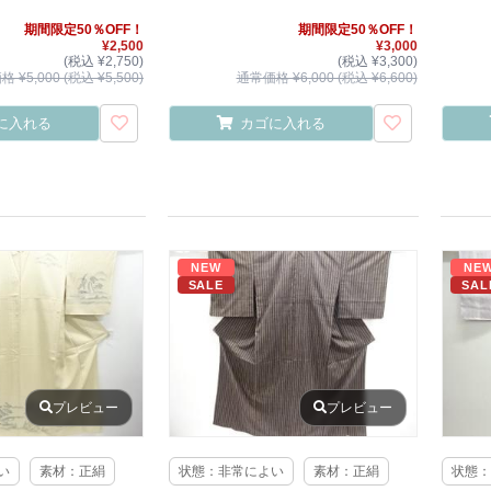
期間限定50％OFF！
期間限定50％OFF！
¥2,500
¥3,000
(税込 ¥2,750)
(税込 ¥3,300)
 ¥5,000 (税込 ¥5,500)
通常価格 ¥6,000 (税込 ¥6,600)
に入れる
カゴに入れる
NEW
NE
SALE
SAL
プレビュー
プレビュー
い
素材：正絹
状態：非常によい
素材：正絹
状態：