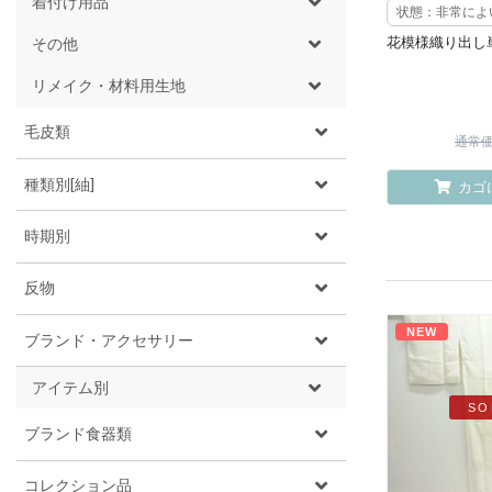
着付け用品
状態：非常によ
花模様織り出し
その他
リメイク・材料用生地
毛皮類
通常価格
種類別[紬]
カゴ
時期別
反物
NEW
ブランド・アクセサリー
アイテム別
SO
ブランド食器類
コレクション品