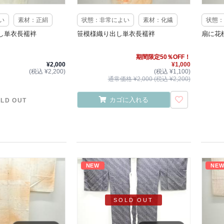
い
素材：正絹
状態：非常によい
素材：化繊
状態：
し単衣長襦袢
笹模様織り出し単衣長襦袢
扇に花
期間限定50％OFF！
¥2,000
¥1,000
(税込 ¥2,200)
(税込 ¥1,100)
通常価格 ¥2,000 (税込 ¥2,200)
カゴに入れる
LD OUT
NEW
NE
SOLD OUT