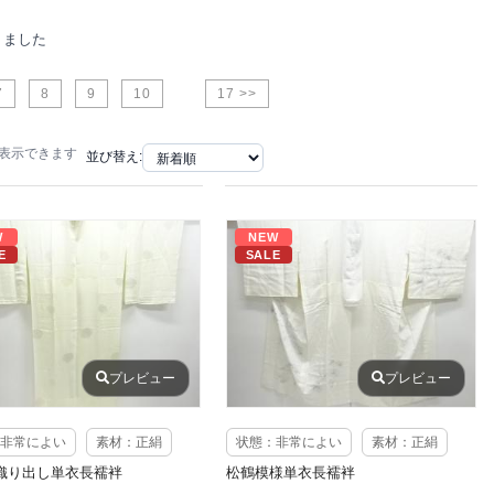
りました
7
8
9
10
17 >>
で表示できます
並び替え:
W
NEW
E
SALE
プレビュー
プレビュー
非常によい
素材：正絹
状態：非常によい
素材：正絹
織り出し単衣長襦袢
松鶴模様単衣長襦袢