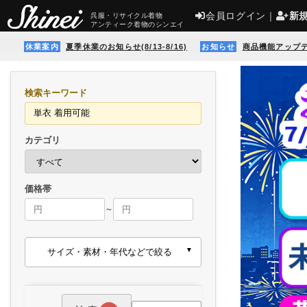
会員ログイン
｜
新
呉服・リサイクル着物
アンティーク着物のシンエイ
休業案内
夏季休業のお知らせ(8/13-8/16)
お知らせ
商品機能アップ
検索キーワード
カテゴリ
価格帯
～
サイズ・素材・年代などで絞る