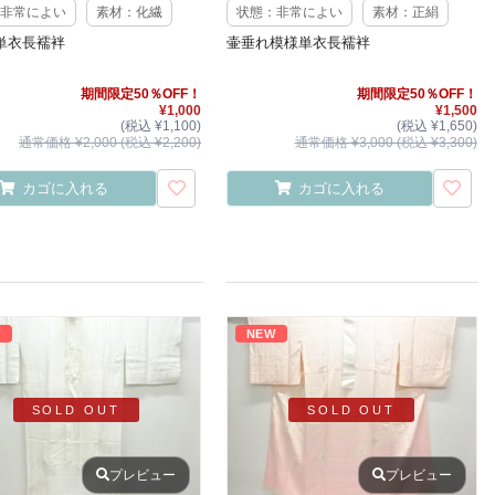
非常によい
素材：化繊
状態：非常によい
素材：正絹
単衣長襦袢
壷垂れ模様単衣長襦袢
期間限定50％OFF！
期間限定50％OFF！
¥1,000
¥1,500
(税込 ¥1,100)
(税込 ¥1,650)
通常価格 ¥2,000 (税込 ¥2,200)
通常価格 ¥3,000 (税込 ¥3,300)
カゴに入れる
カゴに入れる
W
NEW
SOLD OUT
SOLD OUT
プレビュー
プレビュー