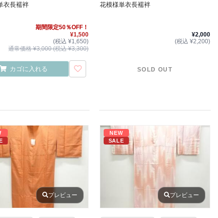
単衣長襦袢
花模様単衣長襦袢
期間限定50％OFF！
¥1,500
¥2,000
(税込 ¥1,650)
(税込 ¥2,200)
通常価格 ¥3,000 (税込 ¥3,300)
カゴに入れる
SOLD OUT
W
NEW
E
SALE
プレビュー
プレビュー