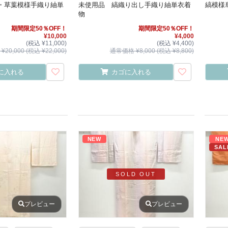
・草葉模様手織り紬単
未使用品 縞織り出し手織り紬単衣着
縞模様
物
期間限定50％OFF！
期間限定50％OFF！
¥10,000
¥4,000
(税込 ¥11,000)
(税込 ¥4,400)
20,000 (税込 ¥22,000)
通常価格 ¥8,000 (税込 ¥8,800)
に入れる
カゴに入れる
NEW
NE
SAL
SOLD OUT
プレビュー
プレビュー