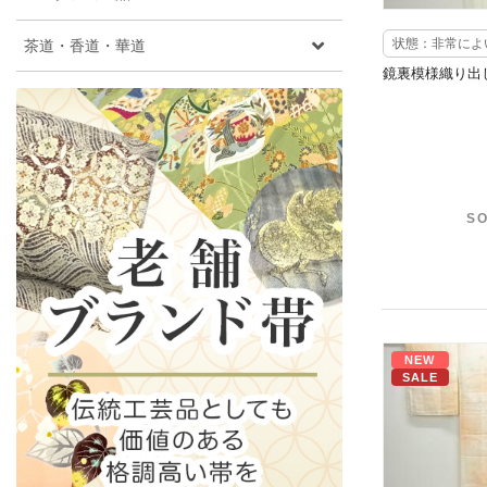
茶道・香道・華道
状態：非常によ
鏡裏模様織り出
SO
NEW
SALE