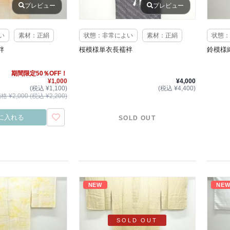
プレビュー
プレビュー
い
素材：正絹
状態：非常によい
素材：正絹
状態：
袢
桜模様単衣長襦袢
鈴模様
期間限定50％OFF！
¥1,000
¥4,000
(税込 ¥1,100)
(税込 ¥4,400)
 ¥2,000 (税込 ¥2,200)
に入れる
SOLD OUT
NEW
NE
SOLD OUT