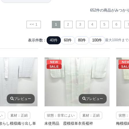
652件の商品がみつか
<< 1
1
2
3
4
5
6
表示件数：
40件
60件
80件
100件
最大100件ま
NEW
NE
SALE
SAL
プレビュー
プレビュー
い
素材：正絹
状態：非常によい
素材：正絹
状態：
散らし模様織り出し単
未使用品 霞模様単衣長襦袢
梅模様