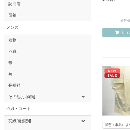
訪問着
留袖
通常価格
メンズ
カゴ
着物
羽織
帯
NEW
袴
SALE
長襦袢
その他[小物類]
羽織・コート
羽織[種類別]
状態：非常によ