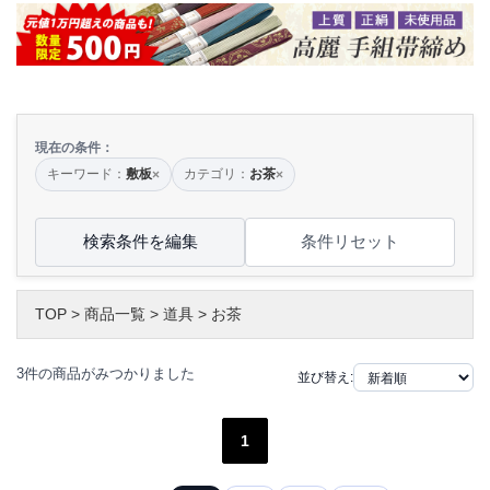
現在の条件：
キーワード：
敷板
カテゴリ：
お茶
×
×
検索条件を編集
条件リセット
TOP
>
商品一覧
>
道具
>
お茶
3件の商品がみつかりました
並び替え:
1