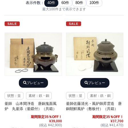
表示件数：
40件
60件
80件
100件
最大100件まで表示できます
SALE
SALE
プレビュー
プレビュー
状態：並
素材：鉄・銅
状態：並
素材：鉄・銅
釜師 山本閑浄造 唐銅鬼面風
釜師佐藤清光・風炉師昇雲造 唐
炉 丸釜添（釜鐶付）（共箱）
銅朝鮮風炉（敷板付）（共箱）
期間限定35％OFF！
期間限定35％OFF！
¥39,000
¥37,700
(税込 ¥42,900)
(税込 ¥41,470)