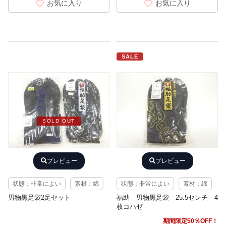
お気に入り
お気に入り
SALE
SOLD OUT
プレビュー
プレビュー
状態：非常によい
素材：綿
状態：非常によい
素材：綿
男物黒足袋2足セット
福助 男物黒足袋 25.5センチ 4
枚コハゼ
期間限定50％OFF！