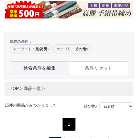
現在の条件：
キーワード：
足袋 男
カテゴリ：
その他
×
×
検索条件を編集
条件リセット
TOP
>
商品一覧
>
16件の商品がみつかりました
並び替え:
1