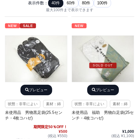
表示件数：
40件
60件
80件
100件
最大100件まで表示できます
NEW
SALE
NEW
SOLD OUT
プレビュー
プレビュー
状態：非常によい
素材：綿
状態：非常によい
素材：綿
未使用品 男物黒足袋(25.5セン
未使用品 福助 男物白足袋(25セ
チ・4枚コハゼ)
ンチ・4枚コハゼ)
期間限定50％OFF！
¥500
¥1,000
(税込 ¥550)
(税込 ¥1,100)