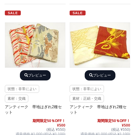
SALE
SALE
プレビュー
プレビュー
状態：非常によい
状態：非常によい
素材：交織
素材：正絹・交織
アンティーク 帯地はぎれ2種セ
アンティーク 帯地はぎれ2種セ
ット
ット
期間限定50％OFF！
期間限定50％OFF！
¥500
¥500
(税込 ¥550)
(税込 ¥550)
通常価格 ¥1,000 (税込 ¥1,100)
通常価格 ¥1,000 (税込 ¥1,100)