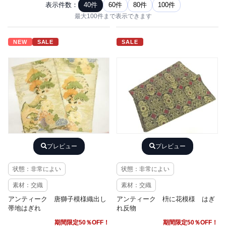
表示件数：
40件
60件
80件
100件
最大100件まで表示できます
NEW
SALE
SALE
プレビュー
プレビュー
状態：非常によい
状態：非常によい
素材：交織
素材：交織
アンティーク 唐獅子模様織出し
アンティーク 枡に花模様 はぎ
帯地はぎれ
れ反物
期間限定50％OFF！
期間限定50％OFF！