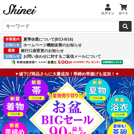
ログイン
カート
休業案内
夏季休業について(8/13-8/16)
お知らせ
ホームページ機能改善のお知らせ
重要
銀行口座変更のお知らせ
お知らせ
お問い合わせに対するご返信メールについて
▼値下げ商品さらに大量追加！帯締め帯揚げも追加！▼