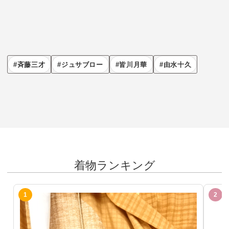
斉藤三才
ジュサブロー
皆川月華
由水十久
着物ランキング