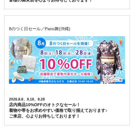
皆様の御来店を心よりお待ちしております！
8のつく日セール／Pano舞(沖縄)
2026.8.8、8.18、8.28
店内商品10%OFFのオトクなセール！
着物や帯をお求めやすい価格で取り揃えております♪
ご来店、心よりお待ちしております！