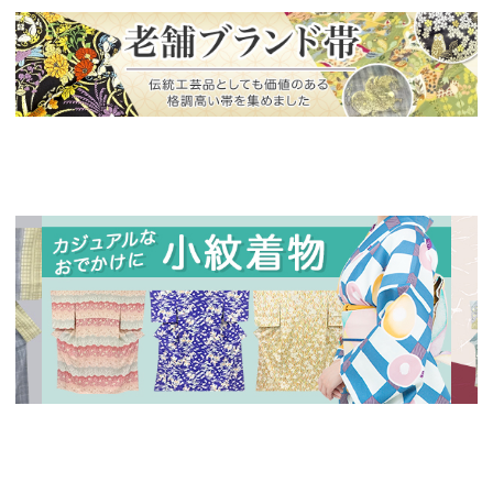
新入荷！
老舗ブランドによる極上の逸品
新入荷！
新入
人気の小紋着物、続々入荷中！
特別