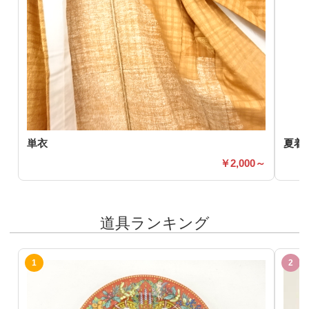
単衣
夏着
2,000～
道具ランキング