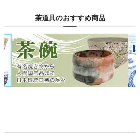
茶道具のおすすめ商品
新入荷！
新入
有名焼き物から人間国宝品まで！
40
イチオシ商品情報