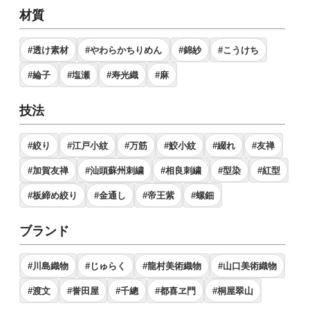
材質
#透け素材
#やわらかちりめん
#錦紗
#こうけち
#綸子
#塩瀬
#寿光織
#麻
技法
#絞り
#江戸小紋
#万筋
#鮫小紋
#綴れ
#友禅
#加賀友禅
#汕頭蘇州刺繍
#相良刺繍
#型染
#紅型
#板締め絞り
#金通し
#帝王紫
#螺鈿
ブランド
#川島織物
#じゅらく
#龍村美術織物
#山口美術織物
#渡文
#誉田屋
#千總
#都喜ヱ門
#桐屋翠山