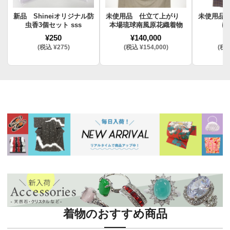
新品 Shineiオリジナル防
未使用品 仕立て上がり
未使用品
虫香3個セット sss
本場琉球南風原花織着物
け
¥250
¥140,000
¥
(税込 ¥275)
(税込 ¥154,000)
(税込
着物のおすすめ商品