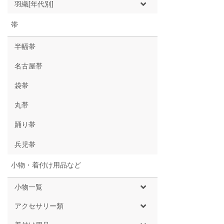
羽織[年代別]
帯
半幅帯
名古屋帯
袋帯
丸帯
踊り帯
兵児帯
小物・着付け用品など
小物一覧
アクセサリー類