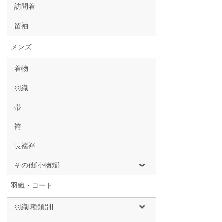
訪問着
留袖
メンズ
着物
羽織
帯
袴
長襦袢
その他[小物類]
羽織・コート
羽織[種類別]