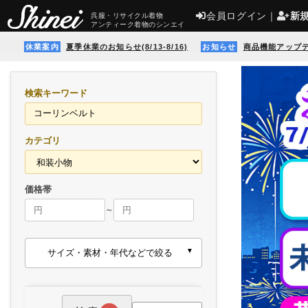
会員ログイン
｜
新
呉服・リサイクル着物
アンティーク着物のシンエイ
休業案内
夏季休業のお知らせ(8/13-8/16)
お知らせ
商品機能アップ
検索キーワード
カテゴリ
価格帯
～
サイズ・素材・年代などで絞る