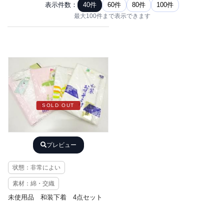
表示件数：
40件
60件
80件
100件
最大100件まで表示できます
SOLD OUT
プレビュー
状態：非常によい
素材：綿・交織
未使用品 和装下着 4点セット