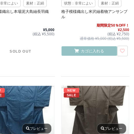
非常によい
素材：正絹
状態：非常によい
素材：正絹
様織出し本場泥大島紬長羽織
格子模様織出し米沢紬着物アンサンブ
ル
期間限定50％OFF！
¥5,000
¥2,500
(税込 ¥5,500)
(税込 ¥2,750)
通常価格 ¥5,000 (税込 ¥5,500)
カゴに入れる
SOLD OUT
W
NEW
E
SALE
プレビュー
プレビュー