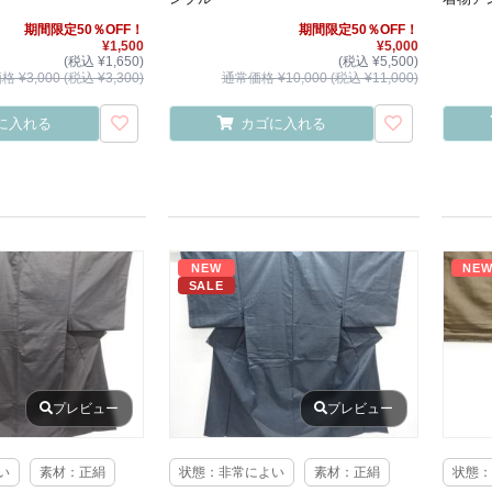
期間限定50％OFF！
期間限定50％OFF！
¥1,500
¥5,000
(税込 ¥1,650)
(税込 ¥5,500)
 ¥3,000 (税込 ¥3,300)
通常価格 ¥10,000 (税込 ¥11,000)
に入れる
カゴに入れる
NEW
NE
SALE
プレビュー
プレビュー
い
素材：正絹
状態：非常によい
素材：正絹
状態：