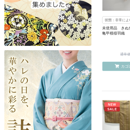
状態：非常によ
未使用品 きぬ
亀甲模様羽織
通常価格
カゴ
NEW
SALE