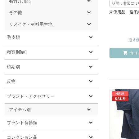
着付け用品
状態：非常によ
未使用品 格子
その他
リメイク・材料用生地
毛皮類
通常価格
種類別[紬]
カゴ
時期別
反物
NEW
ブランド・アクセサリー
SALE
アイテム別
ブランド食器類
コレクション品