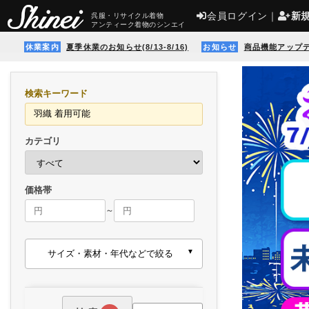
会員ログイン
｜
新
呉服・リサイクル着物
アンティーク着物のシンエイ
休業案内
夏季休業のお知らせ(8/13-8/16)
お知らせ
商品機能アップ
検索キーワード
カテゴリ
価格帯
～
サイズ・素材・年代などで絞る