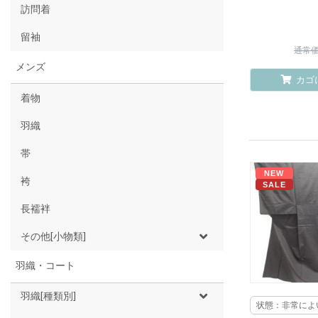
訪問着
留袖
通常価格
メンズ
カゴ
着物
羽織
帯
NEW
袴
SALE
長襦袢
その他[小物類]
羽織・コート
羽織[種類別]
状態：非常によ