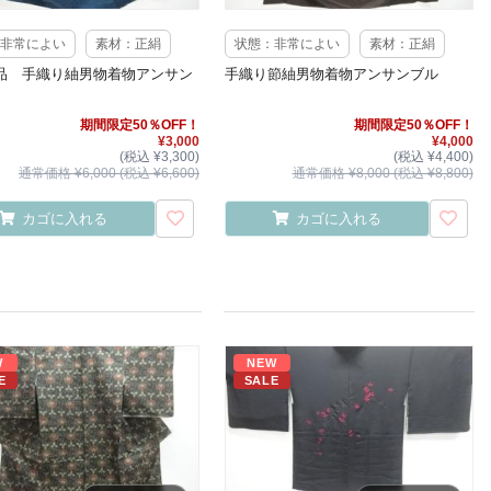
非常によい
素材：正絹
状態：非常によい
素材：正絹
品 手織り紬男物着物アンサン
手織り節紬男物着物アンサンブル
期間限定50％OFF！
期間限定50％OFF！
¥3,000
¥4,000
(税込 ¥3,300)
(税込 ¥4,400)
通常価格 ¥6,000 (税込 ¥6,600)
通常価格 ¥8,000 (税込 ¥8,800)
カゴに入れる
カゴに入れる
W
NEW
E
SALE