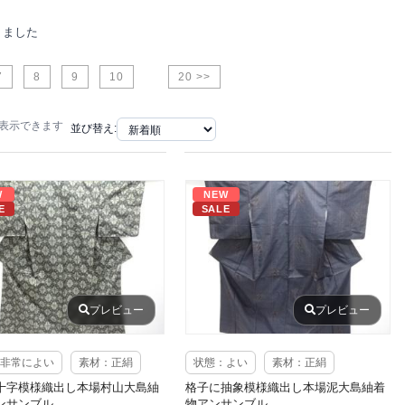
りました
7
8
9
10
20 >>
で表示できます
並び替え:
W
NEW
E
SALE
プレビュー
プレビュー
非常によい
素材：正絹
状態：よい
素材：正絹
十字模様織出し本場村山大島紬
格子に抽象模様織出し本場泥大島紬着
ンサンブル
物アンサンブル