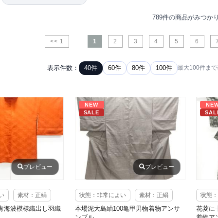
789件の商品がみつか
<< 1
1
2
3
4
5
6
表示件数：
40件
60件
80件
100件
最大100件ま
NEW
NE
SALE
SAL
プレビュー
プレビュー
い
素材：正絹
状態：非常によい
素材：正絹
状態：
青海波模様織出し羽織
本場泥大島紬100亀甲男物着物アンサ
花菱に
ンブル
着物ア