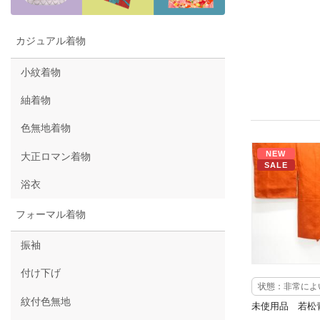
カジュアル着物
小紋着物
紬着物
色無地着物
NEW
大正ロマン着物
SALE
浴衣
フォーマル着物
振袖
付け下げ
状態：非常によ
紋付色無地
未使用品 若松