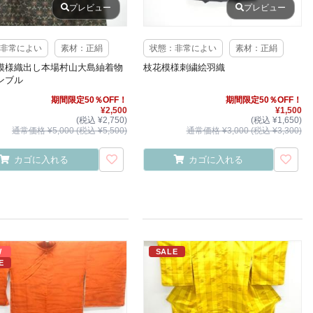
プレビュー
プレビュー
非常によい
素材：正絹
状態：非常によい
素材：正絹
模様織出し本場村山大島紬着物
枝花模様刺繍絵羽織
ンブル
期間限定50％OFF！
期間限定50％OFF！
¥2,500
¥1,500
(税込 ¥2,750)
(税込 ¥1,650)
通常価格 ¥5,000 (税込 ¥5,500)
通常価格 ¥3,000 (税込 ¥3,300)
カゴに入れる
カゴに入れる
W
SALE
E