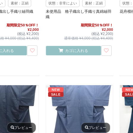
い
素材：正絹
状態：非常によい
素材：正絹
状態：
織出し手織り紬羽織
未使用品 格子織出し手織り真綿紬羽
花舟模
織
期間限定50％OFF！
期間限定50％OFF！
¥2,000
¥2,000
(税込 ¥2,200)
(税込 ¥2,200)
 ¥4,000 (税込 ¥4,400)
通常価格 ¥4,000 (税込 ¥4,400)
に入れる
カゴに入れる
NEW
NE
SALE
SAL
プレビュー
プレビュー