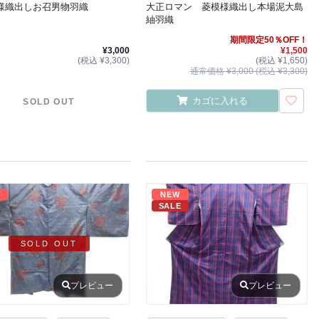
様織出しお召男物羽織
大正ロマン 菱模様織出し本場泥大島
紬羽織
期間限定50％OFF！
¥3,000
¥1,500
(税込 ¥3,300)
(税込 ¥1,650)
通常価格 ¥3,000 (税込 ¥3,300)
カゴに入れる
SOLD OUT
W
NEW
SALE
SOLD OUT
プレビュー
プレビュー