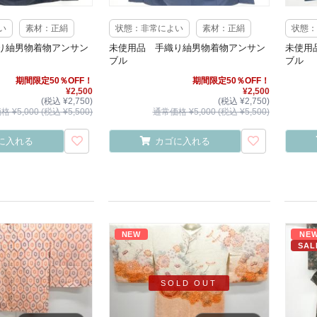
い
素材：正絹
状態：非常によい
素材：正絹
状態：
り紬男物着物アンサン
未使用品 手織り紬男物着物アンサン
未使用
ブル
ブル
期間限定50％OFF！
期間限定50％OFF！
¥2,500
¥2,500
(税込 ¥2,750)
(税込 ¥2,750)
 ¥5,000 (税込 ¥5,500)
通常価格 ¥5,000 (税込 ¥5,500)
に入れる
カゴに入れる
NEW
NE
SAL
SOLD OUT