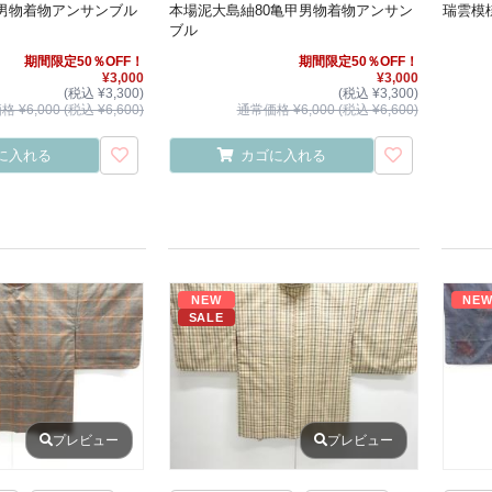
男物着物アンサンブル
本場泥大島紬80亀甲男物着物アンサン
瑞雲模
ブル
期間限定50％OFF！
期間限定50％OFF！
¥3,000
¥3,000
(税込 ¥3,300)
(税込 ¥3,300)
 ¥6,000 (税込 ¥6,600)
通常価格 ¥6,000 (税込 ¥6,600)
に入れる
カゴに入れる
NEW
NE
SALE
プレビュー
プレビュー