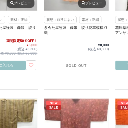
プレビュー
プレビュー
い
素材：正絹
状態：非常によい
素材：正絹
状態：
た屋謹製 藤娘 絞り
きぬた屋謹製 藤娘 絞り花車模様羽
花唐草
織
アンサ
期間限定50％OFF！
¥3,000
¥8,000
(税込 ¥3,300)
(税込 ¥8,800)
 ¥6,000 (税込 ¥6,600)
に入れる
SOLD OUT
NEW
NE
SALE
SAL