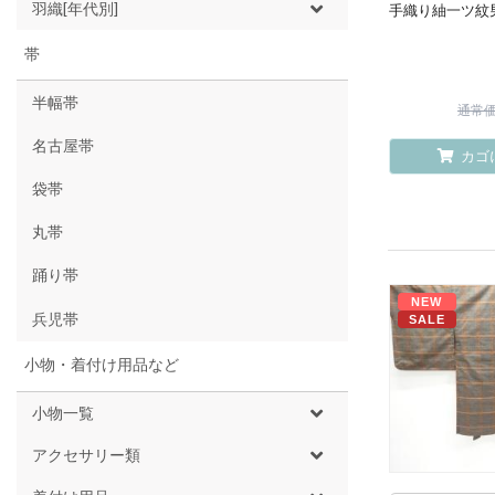
羽織[年代別]
手織り紬一ツ紋
帯
半幅帯
通常価格
名古屋帯
カゴ
袋帯
丸帯
踊り帯
NEW
兵児帯
SALE
小物・着付け用品など
小物一覧
アクセサリー類