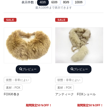
表示件数：
40件
60件
80件
100件
最大100件まで表示できます
SALE
SALE
プレビュー
プレビュー
状態：非常によい
状態：非常によい
素材：FOX
素材：FOX
FOX衿巻き
アンティーク FOXショール
期間限定50％OFF！
期間限定50％OFF！