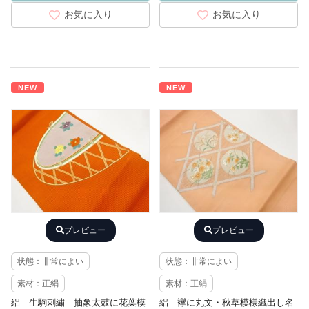
お気に入り
お気に入り
NEW
NEW
プレビュー
プレビュー
状態：非常によい
状態：非常によい
素材：正絹
素材：正絹
絽 生駒刺繍 抽象太鼓に花葉模
絽 襷に丸文・秋草模様織出し名