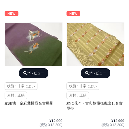
NEW
NEW
プレビュー
プレビュー
状態：非常によい
状態：非常によい
素材：正絹
素材：正絹
縮緬地 金彩葉模様名古屋帯
縞に花々・古典柄模様織出し名古
屋帯
¥12,000
¥12,000
(税込 ¥13,200)
(税込 ¥13,200)