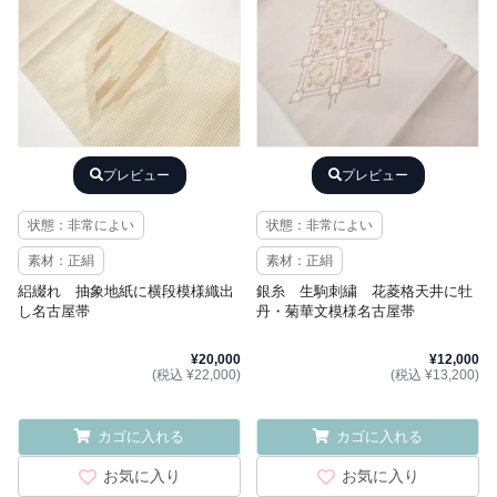
プレビュー
プレビュー
状態：非常によい
状態：非常によい
素材：正絹
素材：正絹
絽綴れ 抽象地紙に横段模様織出
銀糸 生駒刺繍 花菱格天井に牡
し名古屋帯
丹・菊華文模様名古屋帯
¥20,000
¥12,000
(税込 ¥22,000)
(税込 ¥13,200)
カゴに入れる
カゴに入れる
お気に入り
お気に入り