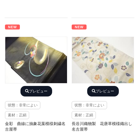
NEW
NEW
プレビュー
プレビュー
状態：非常によい
状態：非常によい
素材：正絹
素材：正絹
金彩 曲線に抽象花葉模様刺繍名
長谷川織物製 花唐草模様織出し
古屋帯
名古屋帯