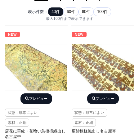
表示件数：
40件
60件
80件
100件
最大100件まで表示できます
NEW
NEW
プレビュー
プレビュー
状態：非常によい
状態：非常によい
素材：正絹
素材：正絹
唐花に華紋・花喰い鳥模様織出し
更紗模様織出し名古屋帯
名古屋帯