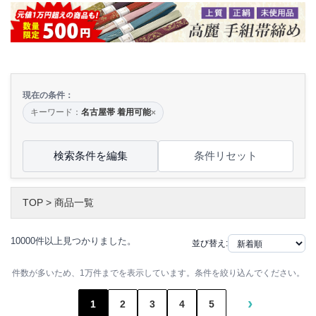
現在の条件：
キーワード：
名古屋帯 着用可能
×
検索条件を編集
条件リセット
TOP
>
商品一覧
10000件以上見つかりました。
並び替え:
件数が多いため、1万件までを表示しています。条件を絞り込んでください。
›
1
2
3
4
5