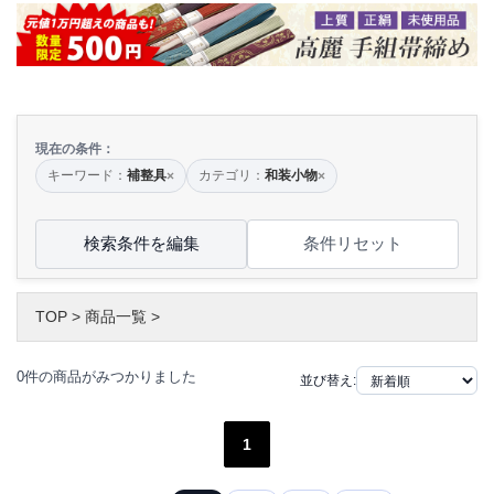
現在の条件：
キーワード：
補整具
カテゴリ：
和装小物
×
×
検索条件を編集
条件リセット
TOP
>
商品一覧
>
0件の商品がみつかりました
並び替え:
1