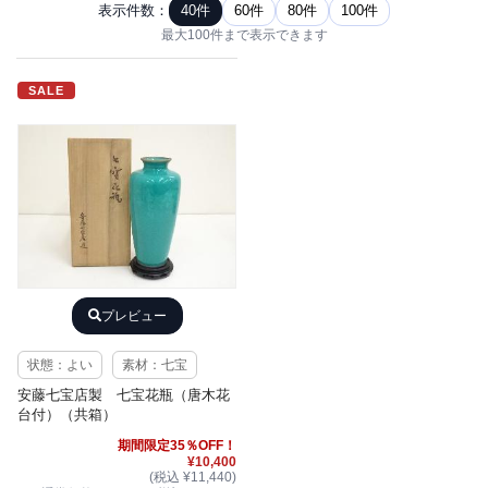
表示件数：
40件
60件
80件
100件
最大100件まで表示できます
SALE
プレビュー
状態：よい
素材：七宝
安藤七宝店製 七宝花瓶（唐木花
台付）（共箱）
期間限定35％OFF！
¥10,400
(税込 ¥11,440)