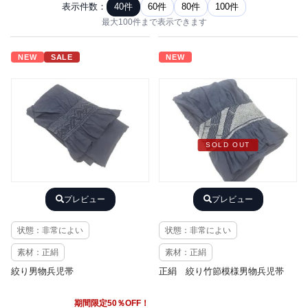
表示件数：
40件
60件
80件
100件
最大100件まで表示できます
NEW
SALE
NEW
SOLD OUT
プレビュー
プレビュー
状態：非常によい
状態：非常によい
素材：正絹
素材：正絹
絞り男物兵児帯
正絹 絞り竹節模様男物兵児帯
期間限定50％OFF！