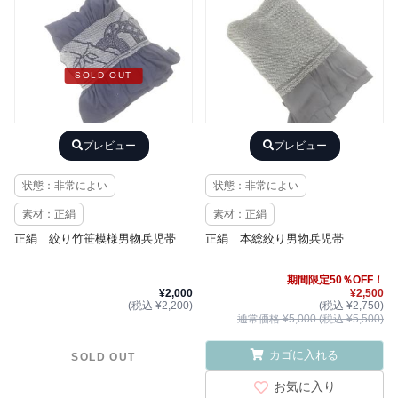
SOLD OUT
プレビュー
プレビュー
状態：非常によい
状態：非常によい
素材：正絹
素材：正絹
正絹 絞り竹笹模様男物兵児帯
正絹 本総絞り男物兵児帯
期間限定50％OFF！
¥2,000
¥2,500
(税込 ¥2,200)
(税込 ¥2,750)
通常価格 ¥5,000 (税込 ¥5,500)
カゴに入れる
SOLD OUT
お気に入り