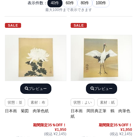
表示件数：
40件
60件
80件
100件
最大100件まで表示できます
SALE
SALE
プレビュー
プレビュー
状態：並
素材：布
状態：よい
素材：紙
日本画 菊図 肉筆色紙
日本画 岡田典正筆 鶴 肉筆色
紙
期間限定35％OFF！
期間限定35％OFF！
¥1,950
¥1,950
(税込 ¥2,145)
(税込 ¥2,145)