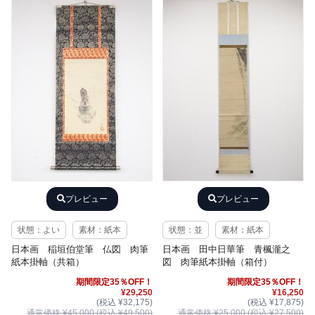
プレビュー
プレビュー
状態：よい
素材：紙本
状態：並
素材：紙本
日本画 稲垣伯堂筆 仏図 肉筆
日本画 田中日華筆 青楓瀧之
紙本掛軸（共箱）
図 肉筆紙本掛軸（箱付）
期間限定35％OFF！
期間限定35％OFF！
¥29,250
¥16,250
(税込 ¥32,175)
(税込 ¥17,875)
通常価格 ¥45,000 (税込 ¥49,500)
通常価格 ¥25,000 (税込 ¥27,500)