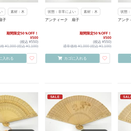
い
素材：木
状態：非常によい
素材：木
状態：
扇子
アンティーク 扇子
アンテ
期間限定50％OFF！
期間限定50％OFF！
¥500
¥500
(税込 ¥550)
(税込 ¥550)
 ¥1,000 (税込 ¥1,100)
通常価格 ¥1,000 (税込 ¥1,100)
に入れる
カゴに入れる
SALE
SAL