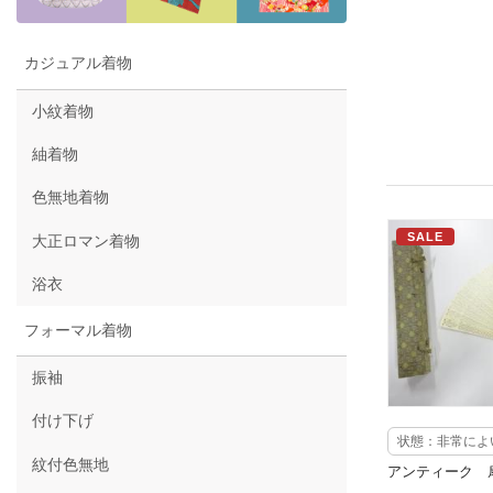
カジュアル着物
小紋着物
紬着物
色無地着物
SALE
大正ロマン着物
浴衣
フォーマル着物
振袖
付け下げ
状態：非常によ
紋付色無地
アンティーク 