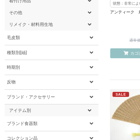
着付け用品
状態：非常によ
アンティーク 
その他
リメイク・材料用生地
毛皮類
通常価格
種類別[紬]
カゴ
時期別
反物
SALE
ブランド・アクセサリー
アイテム別
ブランド食器類
コレクション品