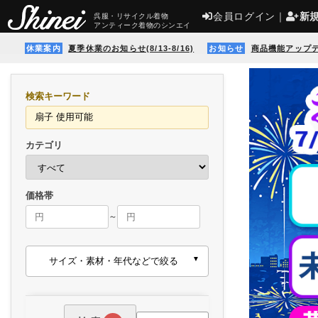
会員ログイン
｜
新
呉服・リサイクル着物
アンティーク着物のシンエイ
休業案内
夏季休業のお知らせ(8/13-8/16)
お知らせ
商品機能アップ
検索キーワード
カテゴリ
価格帯
～
サイズ・素材・年代などで絞る