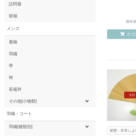
訪問着
留袖
通常価格
メンズ
カゴ
着物
羽織
帯
袴
長襦袢
SO
その他[小物類]
羽織・コート
羽織[種類別]
状態：非常によ