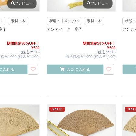
プレビュー
プレビュー
い
素材：木
状態：非常によい
素材：木
状態：
扇子
アンティーク 扇子
アンテ
期間限定50％OFF！
期間限定50％OFF！
¥500
¥500
(税込 ¥550)
(税込 ¥550)
 ¥1,000 (税込 ¥1,100)
通常価格 ¥1,000 (税込 ¥1,100)
に入れる
カゴに入れる
SALE
SAL