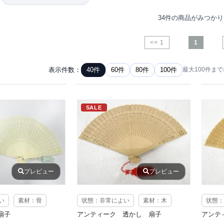
34件の商品がみつか
<< 1
1
表示件数：
40件
60件
80件
100件
最大100件ま
SALE
プレビュー
プレビュー
い
素材：骨
状態：非常によい
素材：木
状態：
扇子
アンティーク 透かし 扇子
アンテ