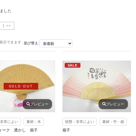
りました
1 >>
で表示できます
並び替え:
SALE
SOLD OUT
プレビュー
プレビュー
非常によい
素材：木
状態：非常によい
素材：竹・紙
ィーク 透かし 扇子
扇子