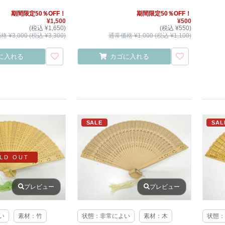
期間限定50％OFF！
期間限定50％OFF！
¥1,500
¥500
(税込 ¥1,650)
(税込 ¥550)
 ¥3,000 (税込 ¥3,300)
通常価格 ¥1,000 (税込 ¥1,100)
に入れる
カゴに入れる
SALE
SAL
LD OUT
プレビュー
プレビュー
い
素材：竹
状態：非常によい
素材：木
状態：