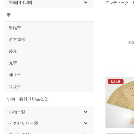
羽織[年代別]
アンティーク 
帯
半幅帯
名古屋帯
SO
袋帯
丸帯
踊り帯
SALE
兵児帯
小物・着付け用品など
小物一覧
アクセサリー類