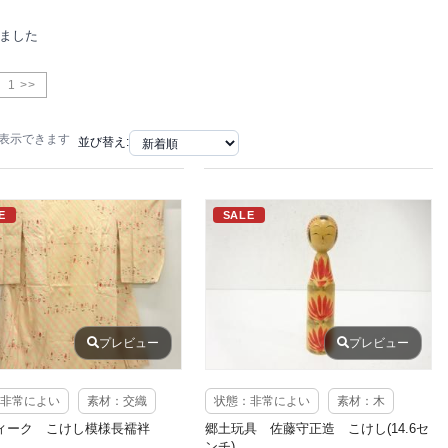
りました
1 >>
で表示できます
並び替え:
E
SALE
プレビュー
プレビュー
非常によい
素材：交織
状態：非常によい
素材：木
ィーク こけし模様長襦袢
郷土玩具 佐藤守正造 こけし(14.6セ
ンチ)