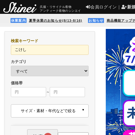
会員ログイン
｜
新
呉服・リサイクル着物
アンティーク着物のシンエイ
休業案内
夏季休業のお知らせ(8/13-8/16)
お知らせ
商品機能アップ
検索キーワード
カテゴリ
価格帯
～
サイズ・素材・年代などで絞る