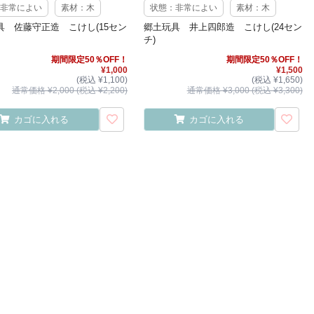
非常によい
素材：木
状態：非常によい
素材：木
具 佐藤守正造 こけし(15セン
郷土玩具 井上四郎造 こけし(24セン
チ)
期間限定50％OFF！
期間限定50％OFF！
¥1,000
¥1,500
(税込 ¥1,100)
(税込 ¥1,650)
通常価格 ¥2,000 (税込 ¥2,200)
通常価格 ¥3,000 (税込 ¥3,300)
カゴに入れる
カゴに入れる