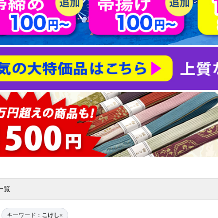
一覧
キーワード：
こけし
×