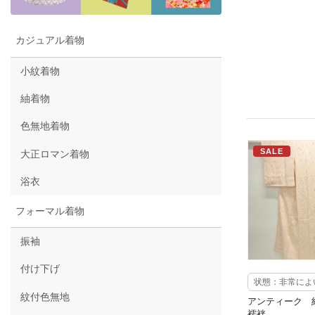
カジュアル着物
小紋着物
紬着物
色無地着物
SALE
大正ロマン着物
浴衣
フォーマル着物
振袖
付け下げ
状態：非常によ
紋付色無地
アンティーク 
襦袢