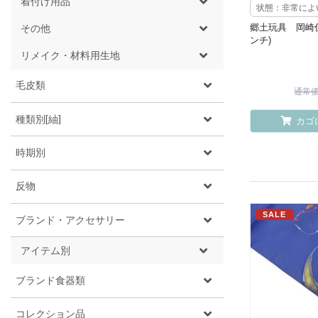
着付け用品
状態：非常によ
郷土玩具 岡崎仁
その他
ンチ)
リメイク・材料用生地
毛皮類
通常価格
種類別[紬]
カゴ
時期別
反物
SALE
ブランド・アクセサリー
アイテム別
ブランド食器類
コレクション品