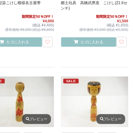
型染こけし模様名古屋帯
郷土玩具 高橋武男造 こけし(21.6セ
ンチ)
期間限定50％OFF！
期間限定50％OFF！
¥4,000
¥1,500
(税込 ¥4,400)
(税込 ¥1,650)
通常価格 ¥8,000 (税込 ¥8,800)
通常価格 ¥3,000 (税込 ¥3,300)
カゴに入れる
カゴに入れる
E
SALE
プレビュー
プレビュー