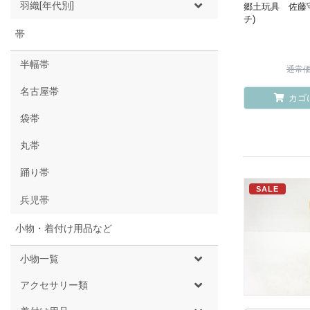
羽織[年代別]
郷土玩具 佐藤守
チ)
帯
半幅帯
通常価格
名古屋帯
カゴ
袋帯
丸帯
踊り帯
SALE
兵児帯
小物・着付け用品など
小物一覧
アクセサリー類