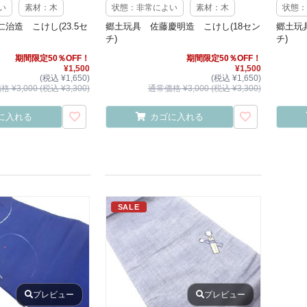
い
素材：木
状態：非常によい
素材：木
状態：
治造 こけし(23.5セ
郷土玩具 佐藤慶明造 こけし(18セン
郷土玩
チ)
チ)
期間限定50％OFF！
期間限定50％OFF！
¥1,500
¥1,500
(税込 ¥1,650)
(税込 ¥1,650)
 ¥3,000 (税込 ¥3,300)
通常価格 ¥3,000 (税込 ¥3,300)
に入れる
カゴに入れる
SALE
プレビュー
プレビュー