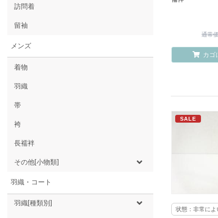
訪問着
留袖
通常価格
メンズ
カゴ
着物
羽織
帯
SALE
袴
長襦袢
その他[小物類]
羽織・コート
羽織[種類別]
状態：非常によ