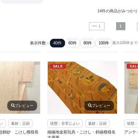
14件の商品がみつか
<< 1
1
表示件数：
40件
60件
80件
100件
最大100件ま
SALE
SAL
プレビュー
プレビュー
い
素材：正絹
状態：非常によい
素材：正絹
状態：
紋錦紗 こけし模様長
縮緬地金彩玩具・こけし・斜線模様名
アンテ
古屋帯