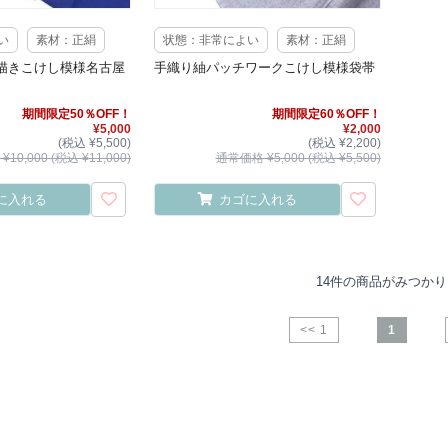
い
素材：正絹
状態：非常によい
素材：正絹
描きこけし模様名古屋
手織り紬パッチワークこけし模様袋帯
期間限定50％OFF！
期間限定60％OFF！
¥5,000
¥2,000
(税込 ¥5,500)
(税込 ¥2,200)
10,000 (税込 ¥11,000)
通常価格 ¥5,000 (税込 ¥5,500)
に入れる
カゴに入れる
14件の商品がみつか
<< 1
1