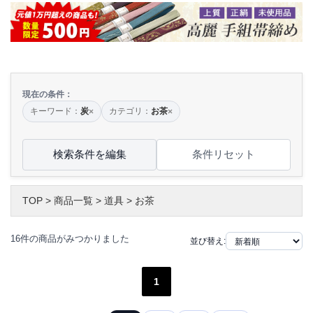
現在の条件：
キーワード：
炭
カテゴリ：
お茶
×
×
検索条件を編集
条件リセット
TOP
>
商品一覧
>
道具
>
お茶
16件の商品がみつかりました
並び替え:
1