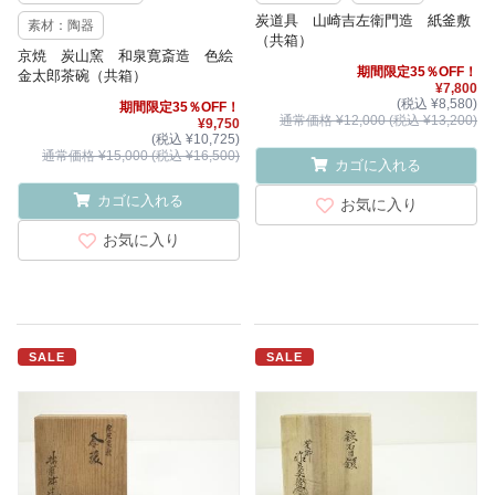
炭道具 山崎吉左衛門造 紙釜敷
素材：陶器
（共箱）
京焼 炭山窯 和泉寛斎造 色絵
期間限定35％OFF！
金太郎茶碗（共箱）
¥7,800
(税込 ¥8,580)
期間限定35％OFF！
通常価格 ¥12,000 (税込 ¥13,200)
¥9,750
(税込 ¥10,725)
通常価格 ¥15,000 (税込 ¥16,500)
カゴに入れる
カゴに入れる
お気に入り
お気に入り
SALE
SALE