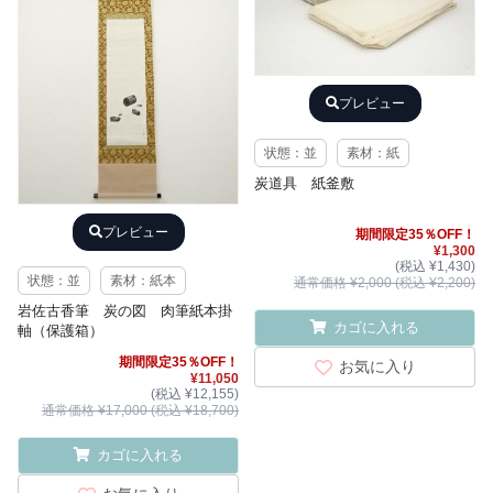
プレビュー
状態：並
素材：紙
炭道具 紙釜敷
プレビュー
期間限定35％OFF！
¥1,300
(税込 ¥1,430)
状態：並
素材：紙本
通常価格 ¥2,000 (税込 ¥2,200)
岩佐古香筆 炭の図 肉筆紙本掛
カゴに入れる
軸（保護箱）
期間限定35％OFF！
お気に入り
¥11,050
(税込 ¥12,155)
通常価格 ¥17,000 (税込 ¥18,700)
カゴに入れる