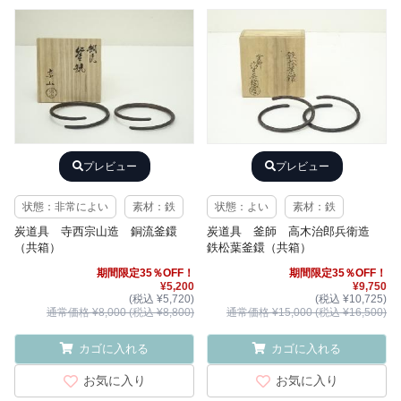
プレビュー
プレビュー
状態：非常によい
素材：鉄
状態：よい
素材：鉄
炭道具 寺西宗山造 銅流釜鐶
炭道具 釜師 高木治郎兵衛造
（共箱）
鉄松葉釜鐶（共箱）
期間限定35％OFF！
期間限定35％OFF！
¥5,200
¥9,750
(税込 ¥5,720)
(税込 ¥10,725)
通常価格 ¥8,000 (税込 ¥8,800)
通常価格 ¥15,000 (税込 ¥16,500)
カゴに入れる
カゴに入れる
お気に入り
お気に入り