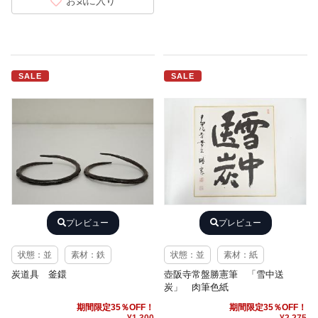
お気に入り
SALE
SALE
プレビュー
プレビュー
状態：並
素材：鉄
状態：並
素材：紙
炭道具 釜鐶
壺阪寺常盤勝憲筆 「雪中送
炭」 肉筆色紙
期間限定35％OFF！
期間限定35％OFF！