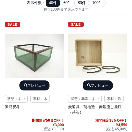
表示件数：
40件
60件
80件
100件
最大100件まで表示できます
SALE
SALE
プレビュー
プレビュー
状態：よい
素材：木
状態：非常によい
素材：鉄
蛍籠炭斗
炭道具 菊地造 黄銅流し釜鐶
（共箱）
期間限定50％OFF！
期間限定35％OFF！
¥3,000
¥4,550
(税込 ¥3,300)
(税込 ¥5,005)