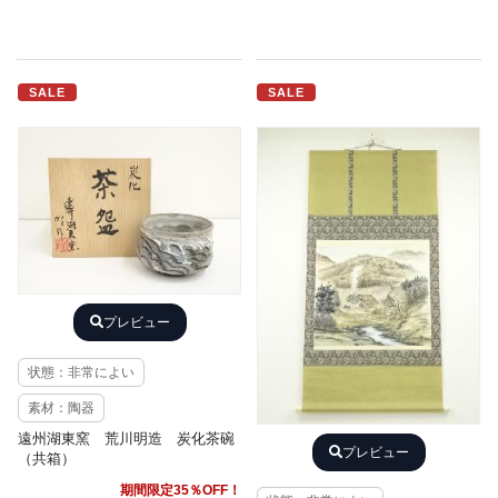
SALE
SALE
プレビュー
状態：非常によい
素材：陶器
遠州湖東窯 荒川明造 炭化茶碗
プレビュー
（共箱）
期間限定35％OFF！