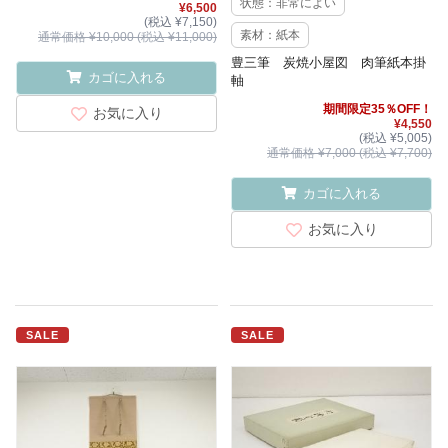
状態：非常によい
¥6,500
(税込 ¥7,150)
素材：紙本
通常価格 ¥10,000 (税込 ¥11,000)
豊三筆 炭焼小屋図 肉筆紙本掛
カゴに入れる
軸
期間限定35％OFF！
お気に入り
¥4,550
(税込 ¥5,005)
通常価格 ¥7,000 (税込 ¥7,700)
カゴに入れる
お気に入り
SALE
SALE