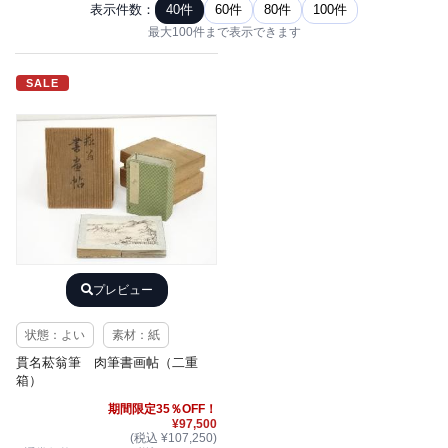
表示件数：
40件
60件
80件
100件
最大100件まで表示できます
SALE
プレビュー
状態：よい
素材：紙
貫名菘翁筆 肉筆書画帖（二重
箱）
期間限定35％OFF！
¥97,500
(税込 ¥107,250)