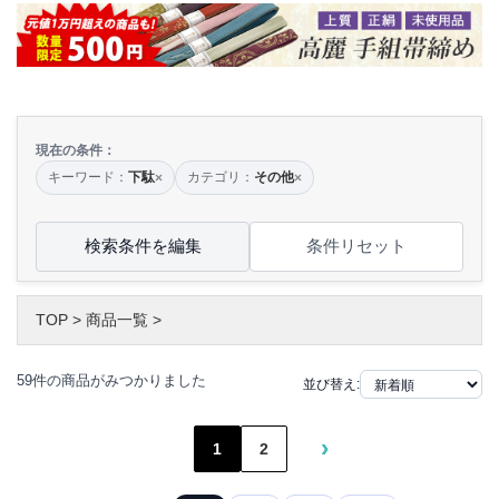
現在の条件：
キーワード：
下駄
カテゴリ：
その他
×
×
検索条件を編集
条件リセット
TOP
>
商品一覧
>
59件の商品がみつかりました
並び替え:
›
1
2