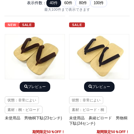
表示件数：
40件
60件
80件
100件
最大100件まで表示できます
NEW
SALE
SALE
プレビュー
プレビュー
状態：非常によい
状態：非常によい
素材：桐・ビロード
素材：ビロード・桐
未使用品 男物桐下駄(23センチ)
未使用品 鼻緒ビロード 男物桐
下駄(24センチ)
期間限定50％OFF！
期間限定50％OFF！