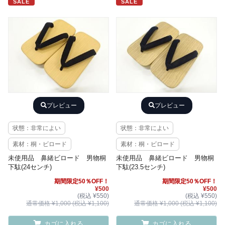
SALE
SALE
プレビュー
プレビュー
状態：非常によい
状態：非常によい
素材：桐・ビロード
素材：桐・ビロード
未使用品 鼻緒ビロード 男物桐
未使用品 鼻緒ビロード 男物桐
下駄(24センチ)
下駄(23.5センチ)
期間限定50％OFF！
期間限定50％OFF！
¥500
¥500
(税込 ¥550)
(税込 ¥550)
通常価格 ¥1,000 (税込 ¥1,100)
通常価格 ¥1,000 (税込 ¥1,100)
カゴに入れる
カゴに入れる