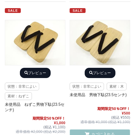
SALE
SALE
プレビュー
プレビュー
状態：非常によい
状態：非常によい
素材：木
未使用品 男物下駄(23.5センチ)
素材：ねずこ
未使用品 ねずこ男物下駄(23.5セ
期間限定50％OFF！
ンチ)
¥500
(税込 ¥550)
期間限定50％OFF！
通常価格 ¥1,000 (税込 ¥1,100)
¥1,000
(税込 ¥1,100)
通常価格 ¥2,000 (税込 ¥2,200)
カゴに入れる