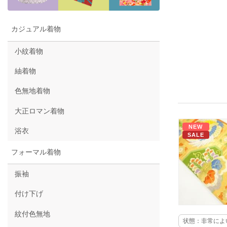
カジュアル着物
小紋着物
紬着物
色無地着物
大正ロマン着物
NEW
浴衣
SALE
フォーマル着物
振袖
付け下げ
紋付色無地
状態：非常によ