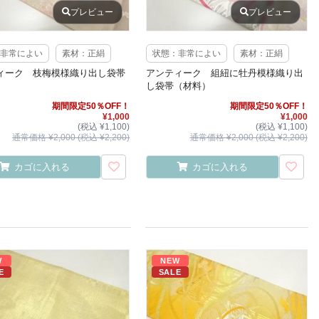
プレビュー
プレビュー
非常によい
素材：正絹
状態：非常によい
素材：正絹
ィーク 枝梅模様織り出し袋帯
アンティーク 組紐に牡丹模様織り出
）
し袋帯（材料）
期間限定50％OFF！
期間限定50％OFF！
¥1,000
¥1,000
(税込 ¥1,100)
(税込 ¥1,100)
通常価格 ¥2,000 (税込 ¥2,200)
通常価格 ¥2,000 (税込 ¥2,200)
カゴに入れる
カゴに入れる
W
NEW
E
SALE