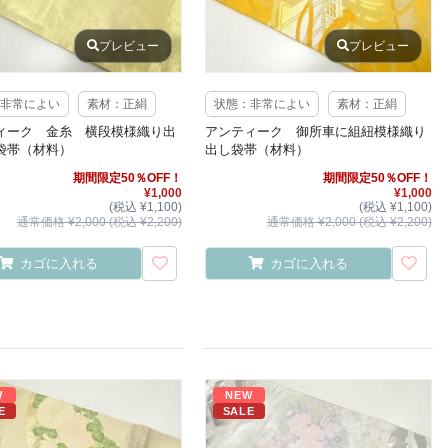
プレビュー
プレビュー
非常によい
素材：正絹
状態：非常によい
素材：正絹
ィーク 金糸 横段模様織り出
アンティーク 御所車に組紐模様織り
袋帯（材料）
出し袋帯（材料）
期間限定50％OFF！
期間限定50％OFF！
¥1,000
¥1,000
(税込 ¥1,100)
(税込 ¥1,100)
通常価格 ¥2,000 (税込 ¥2,200)
通常価格 ¥2,000 (税込 ¥2,200)
カゴに入れる
カゴに入れる
W
NEW
E
SALE