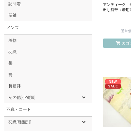
訪問着
アンティーク 
出し袋帯（着用
留袖
メンズ
通常価格
着物
カゴ
羽織
帯
袴
NEW
長襦袢
SALE
その他[小物類]
羽織・コート
羽織[種類別]