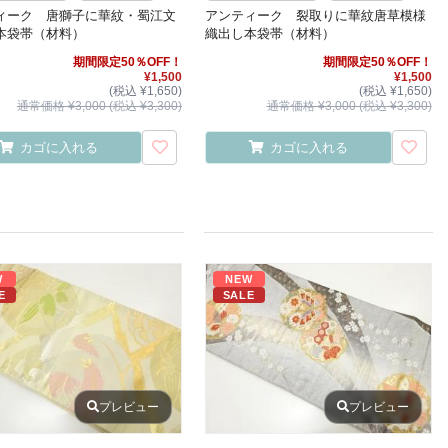
ィーク 唐獅子に華紋・蜀江文
アンティーク 裂取りに華紋唐草模様
本袋帯（材料）
織出し本袋帯（材料）
期間限定50％OFF！
期間限定50％OFF！
¥1,500
¥1,500
(税込 ¥1,650)
(税込 ¥1,650)
通常価格 ¥3,000 (税込 ¥3,300)
通常価格 ¥3,000 (税込 ¥3,300)
カゴに入れる
カゴに入れる
W
NEW
E
SALE
プレビュー
プレビュー