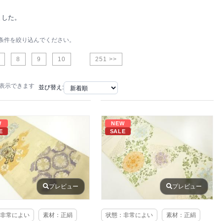
ました。
条件を絞り込んでください。
8
9
10
251 >>
で表示できます
並び替え:
W
NEW
E
SALE
プレビュー
プレビュー
非常によい
素材：正絹
状態：非常によい
素材：正絹