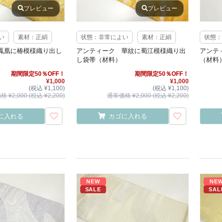
プレビュー
プレビュー
い
素材：正絹
状態：非常によい
素材：正絹
状態：
鳳凰に椿模様織り出し
アンティーク 華紋に蜀江模様織り出
アンテ
し袋帯（材料）
（材料
期間限定50％OFF！
期間限定50％OFF！
¥1,000
¥1,000
(税込 ¥1,100)
(税込 ¥1,100)
 ¥2,000 (税込 ¥2,200)
通常価格 ¥2,000 (税込 ¥2,200)
に入れる
カゴに入れる
NEW
NE
SALE
SAL