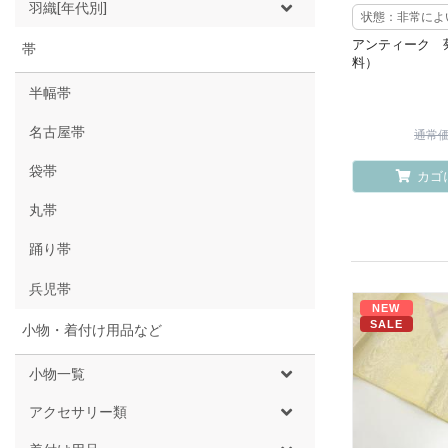
羽織[年代別]
状態：非常によ
アンティーク 
帯
料）
半幅帯
名古屋帯
通常価格
袋帯
カゴ
丸帯
踊り帯
兵児帯
NEW
SALE
小物・着付け用品など
小物一覧
アクセサリー類