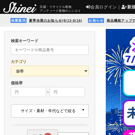
会員ログイン
｜
新
呉服・リサイクル着物
アンティーク着物のシンエイ
休業案内
夏季休業のお知らせ(8/13-8/16)
お知らせ
商品機能アップ
検索キーワード
カテゴリ
価格帯
～
サイズ・素材・年代などで絞る