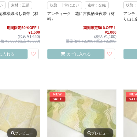
い
素材：正絹
状態：非常によい
素材：交織
状態：
菊模様織出し袋帯（材
アンティーク 花に古典柄昼夜帯（材
アンテ
料）
り出し
期間限定50％OFF！
期間限定50％OFF！
¥1,500
¥1,000
(税込 ¥1,650)
(税込 ¥1,100)
 ¥3,000 (税込 ¥3,300)
通常価格 ¥2,000 (税込 ¥2,200)
に入れる
カゴに入れる
NEW
NE
SALE
SAL
プレビュー
プレビュー