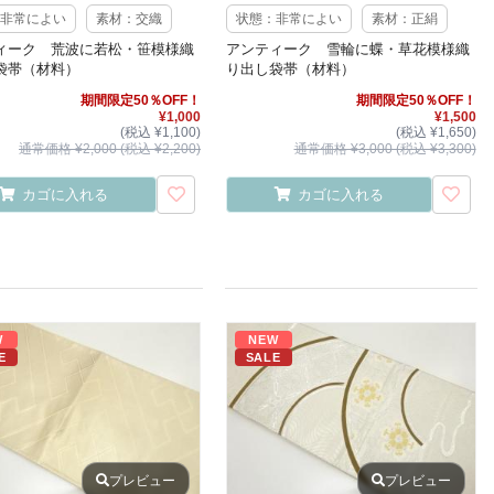
非常によい
素材：交織
状態：非常によい
素材：正絹
ィーク 荒波に若松・笹模様織
アンティーク 雪輪に蝶・草花模様織
袋帯（材料）
り出し袋帯（材料）
期間限定50％OFF！
期間限定50％OFF！
¥1,000
¥1,500
(税込 ¥1,100)
(税込 ¥1,650)
通常価格 ¥2,000 (税込 ¥2,200)
通常価格 ¥3,000 (税込 ¥3,300)
カゴに入れる
カゴに入れる
W
NEW
E
SALE
プレビュー
プレビュー