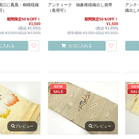
蜀江に鳳凰・桐模様織
アンティーク 抽象模様織出し袋帯
アンテ
可）
（着用可）
織出し
期間限定50％OFF！
期間限定50％OFF！
¥1,500
¥1,500
(税込 ¥1,650)
(税込 ¥1,650)
 ¥3,000 (税込 ¥3,300)
通常価格 ¥3,000 (税込 ¥3,300)
に入れる
カゴに入れる
NEW
NE
SALE
SAL
プレビュー
プレビュー