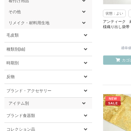
着付け用品
その他
状態：よい
アンティーク 
リメイク・材料用生地
様織り出し袋帯
毛皮類
通常価格
種類別[紬]
カゴ
時期別
反物
ブランド・アクセサリー
NEW
アイテム別
SALE
ブランド食器類
コレクション品