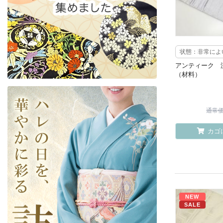
状態：非常によ
アンティーク 
（材料）
通常価格
カゴ
NEW
SALE