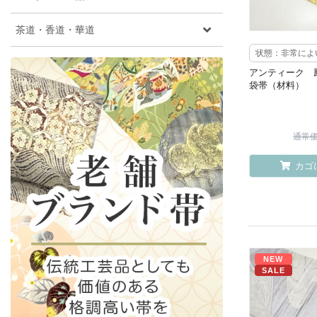
茶道・香道・華道
状態：非常によ
アンティーク 
袋帯（材料）
通常価格
カゴ
NEW
SALE