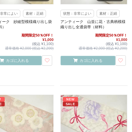
非常によい
素材：正絹
状態：非常によい
素材：正絹
ィーク 紗綾型模様織り出し袋
アンティーク 山並に花・古典柄模様
料）
織り出し全通袋帯（材料）
期間限定50％OFF！
期間限定50％OFF！
¥1,000
¥1,000
(税込 ¥1,100)
(税込 ¥1,100)
通常価格 ¥2,000 (税込 ¥2,200)
通常価格 ¥2,000 (税込 ¥2,200)
カゴに入れる
カゴに入れる
W
NEW
E
SALE