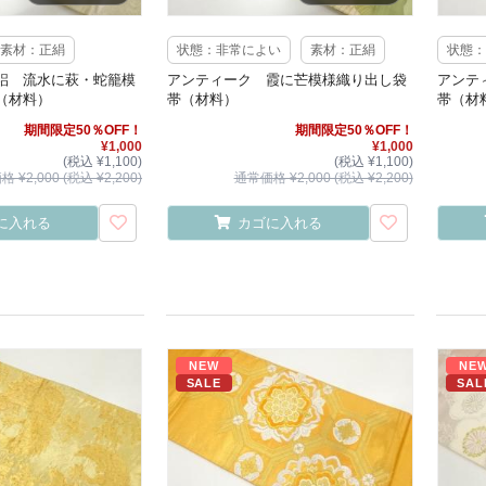
素材：正絹
状態：非常によい
素材：正絹
状態：
絽 流水に萩・蛇籠模
アンティーク 霞に芒模様織り出し袋
アンテ
（材料）
帯（材料）
帯（材
期間限定50％OFF！
期間限定50％OFF！
¥1,000
¥1,000
(税込 ¥1,100)
(税込 ¥1,100)
 ¥2,000 (税込 ¥2,200)
通常価格 ¥2,000 (税込 ¥2,200)
に入れる
カゴに入れる
NEW
NE
SALE
SAL