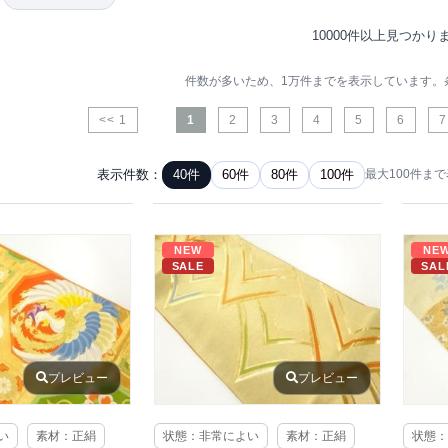
10000件以上見つかり
件数が多いため、1万件までを表示しています。
<< 1
1
2
3
4
5
6
7
表示件数：
40件
60件
80件
100件
最大100件ま
NEW
NE
SALE
SAL
プレビュー
プレビュー
い
素材：正絹
状態：非常によい
素材：正絹
状態：