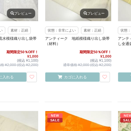
プレビュー
プレビュー
い
素材：正絹
状態：非常によい
素材：正絹
状態：
流水模様織り出し袋帯
アンティーク 地紙模様織り出し袋帯
アンテ
（材料）
し全通
期間限定50％OFF！
期間限定50％OFF！
¥1,000
¥1,000
(税込 ¥1,100)
(税込 ¥1,100)
 ¥2,000 (税込 ¥2,200)
通常価格 ¥2,000 (税込 ¥2,200)
に入れる
カゴに入れる
NEW
NE
SALE
SAL