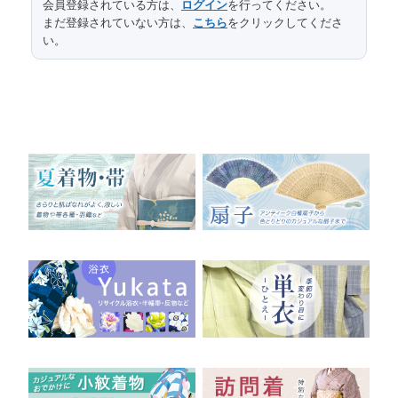
会員登録されている方は、
ログイン
を行ってください。
まだ登録されていない方は、
こちら
をクリックしてくださ
416
長さ
い。
31
幅