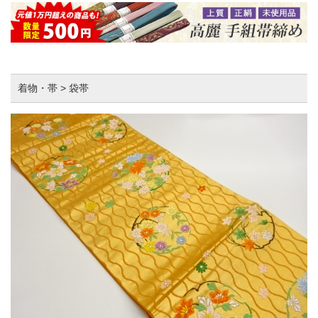
着物・帯 > 袋帯