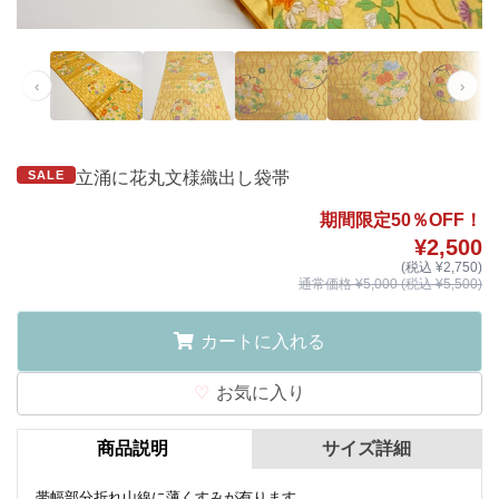
‹
›
SALE
立涌に花丸文様織出し袋帯
期間限定50％OFF！
¥2,500
(税込 ¥2,750)
通常価格 ¥5,000 (税込 ¥5,500)
カートに入れる
お気に入り
商品説明
サイズ詳細
帯幅部分折れ山線に薄くすみが有ります。