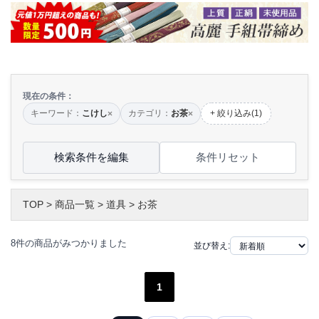
現在の条件：
キーワード：
こけし
カテゴリ：
お茶
+ 絞り込み(1)
×
×
検索条件を編集
条件リセット
TOP
>
商品一覧
>
道具
>
お茶
8件の商品がみつかりました
並び替え:
1