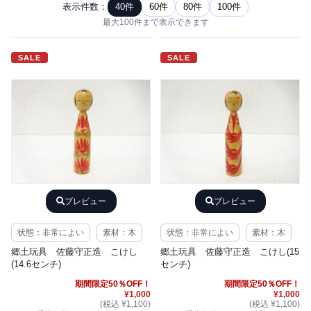
表示件数：
40件
60件
80件
100件
最大100件まで表示できます
SALE
SALE
プレビュー
プレビュー
状態：非常によい
素材：木
状態：非常によい
素材：木
郷土玩具 佐藤守正造 こけし
郷土玩具 佐藤守正造 こけし(15
(14.6センチ)
センチ)
期間限定50％OFF！
期間限定50％OFF！
¥1,000
¥1,000
(税込 ¥1,100)
(税込 ¥1,100)