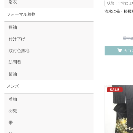
浴衣
状態：非常によ
流水に菊・松模
フォーマル着物
振袖
通常価格
付け下げ
紋付色無地
カゴ
訪問着
留袖
メンズ
SALE
着物
羽織
帯