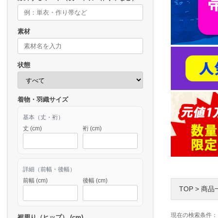
素材
状態
着物・羽織サイズ
基本（丈・裄）
丈 (cm)
裄 (cm)
詳細（前幅・後幅）
前幅 (cm)
後幅 (cm)
TOP
>
商品
現在の検索条件：
裾周り（ヒップ） (cm)