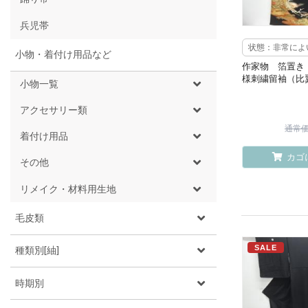
兵児帯
状態：非常によ
小物・着付け用品など
作家物 箔置き
様刺繍留袖（比
小物一覧
アクセサリー類
通常価格
着付け用品
カゴ
その他
リメイク・材料用生地
毛皮類
SALE
種類別[紬]
時期別