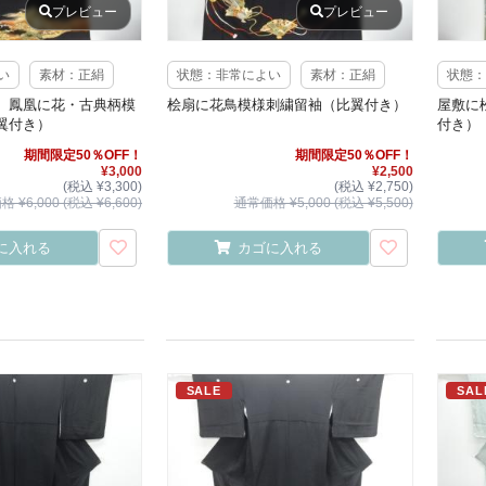
プレビュー
プレビュー
い
素材：正絹
状態：非常によい
素材：正絹
状態：
 鳳凰に花・古典柄模
桧扇に花鳥模様刺繍留袖（比翼付き）
屋敷に
翼付き）
付き）
期間限定50％OFF！
期間限定50％OFF！
¥3,000
¥2,500
(税込 ¥3,300)
(税込 ¥2,750)
 ¥6,000 (税込 ¥6,600)
通常価格 ¥5,000 (税込 ¥5,500)
に入れる
カゴに入れる
SALE
SAL