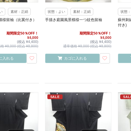
い
素材：正絹
状態：よい
素材：正絹
状態：
模様留袖（比翼付き）
手描き庭園風景模様一つ紋色留袖
蘇州刺
付き)
期間限定50％OFF！
期間限定50％OFF！
¥4,000
¥4,000
(税込 ¥4,400)
(税込 ¥4,400)
 ¥8,000 (税込 ¥8,800)
通常価格 ¥8,000 (税込 ¥8,800)
に入れる
カゴに入れる
SALE
SAL