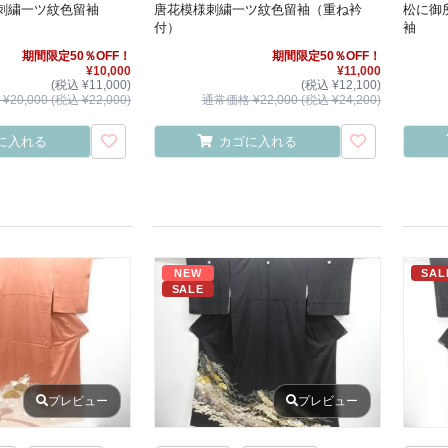
刺繍一ツ紋色留袖
唐花模様刺繍一ツ紋色留袖（重ね衿
松に御
付）
袖
期間限定50％OFF！
期間限定50％OFF！
¥10,000
¥11,000
(税込 ¥11,000)
(税込 ¥12,100)
20,000 (税込 ¥22,000)
通常価格 ¥22,000 (税込 ¥24,200)
に入れる
カゴに入れる
NEW
SAL
SALE
プレビュー
プレビュー