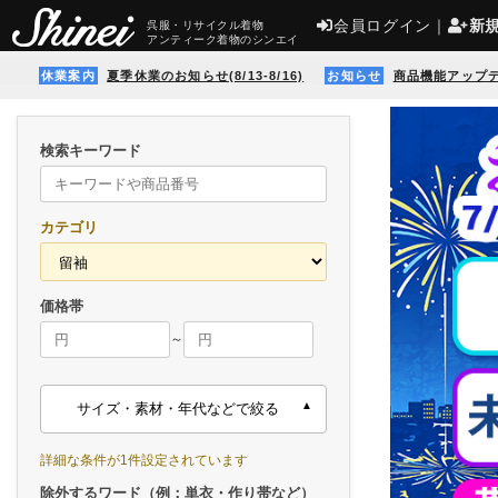
会員ログイン
｜
新
呉服・リサイクル着物
アンティーク着物のシンエイ
休業案内
夏季休業のお知らせ(8/13-8/16)
お知らせ
商品機能アップ
検索キーワード
カテゴリ
価格帯
～
サイズ・素材・年代などで絞る
詳細な条件が1件設定されています
除外するワード（例：単衣・作り帯など）