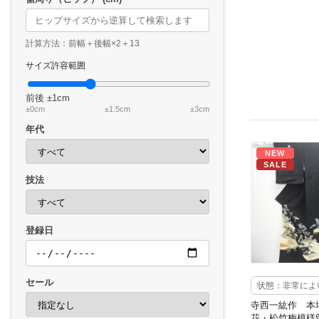
計算方法：前幅＋後幅×2＋13
サイズ許容範囲
前後
±1cm
±0cm
±1.5cm
±3cm
年代
NEW
SALE
技法
登録日
セール
状態：非常によ
寺西一紘作 本
花・松竹梅模様