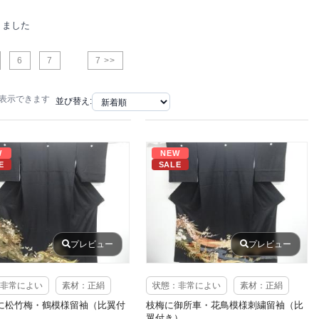
りました
6
7
7 >>
で表示できます
並び替え:
W
NEW
E
SALE
プレビュー
プレビュー
非常によい
素材：正絹
状態：非常によい
素材：正絹
に松竹梅・鶴模様留袖（比翼付
枝梅に御所車・花鳥模様刺繍留袖（比
翼付き）