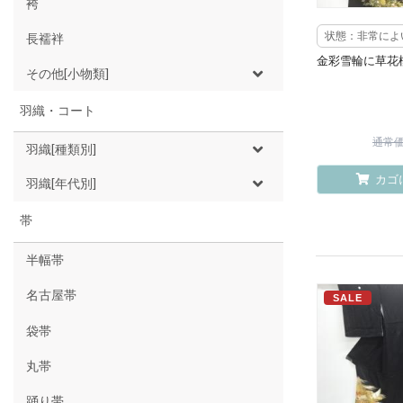
袴
状態：非常によ
長襦袢
金彩雪輪に草花
その他[小物類]
羽織・コート
通常価格
羽織[種類別]
カゴ
羽織[年代別]
帯
半幅帯
名古屋帯
SALE
袋帯
丸帯
踊り帯