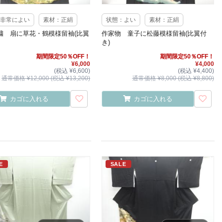
非常によい
素材：正絹
状態：よい
素材：正絹
繍 扇に草花・鶴模様留袖(比翼
作家物 童子に松藤模様留袖(比翼付
き)
期間限定50％OFF！
期間限定50％OFF！
¥6,000
¥4,000
(税込 ¥6,600)
(税込 ¥4,400)
通常価格 ¥12,000 (税込 ¥13,200)
通常価格 ¥8,000 (税込 ¥8,800)
カゴに入れる
カゴに入れる
E
SALE