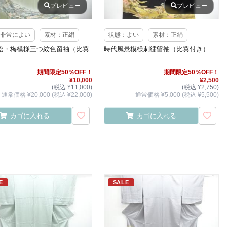
プレビュー
プレビュー
非常によい
素材：正絹
状態：よい
素材：正絹
松・梅模様三つ紋色留袖（比翼
時代風景模様刺繍留袖（比翼付き）
期間限定50％OFF！
期間限定50％OFF！
¥10,000
¥2,500
(税込 ¥11,000)
(税込 ¥2,750)
通常価格 ¥20,000 (税込 ¥22,000)
通常価格 ¥5,000 (税込 ¥5,500)
カゴに入れる
カゴに入れる
E
SALE