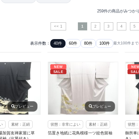
259件の商品がみつか
<< 1
1
2
3
4
5
表示件数：
40件
60件
80件
100件
最大100件ま
NEW
NE
SALE
SAL
プレビュー
プレビュー
い
素材：正絹
状態：非常によい
素材：正絹
状態：
場加賀友禅家屋に草
箔置き地紙に花鳥模様一ツ紋色留袖
御所車
留袖（比翼付き）
き）