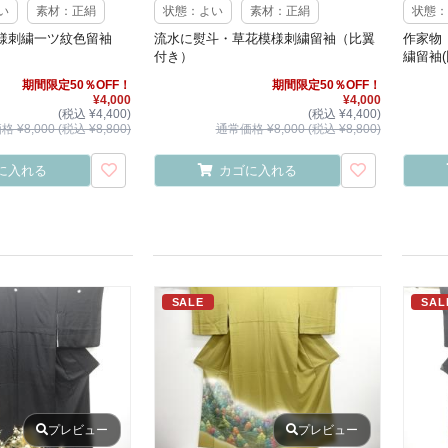
い
素材：正絹
状態：よい
素材：正絹
状態：
様刺繍一ツ紋色留袖
流水に熨斗・草花模様刺繍留袖（比翼
作家物
付き）
繍留袖(
期間限定50％OFF！
期間限定50％OFF！
¥4,000
¥4,000
(税込 ¥4,400)
(税込 ¥4,400)
 ¥8,000 (税込 ¥8,800)
通常価格 ¥8,000 (税込 ¥8,800)
に入れる
カゴに入れる
SALE
SAL
プレビュー
プレビュー