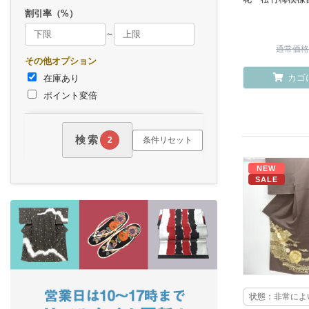
割引率（%）
～
通常価格 ¥
その他オプション
カゴ
在庫あり
ポイント変倍
検索
条件リセット
2
NEW
SALE
状態：非常によ