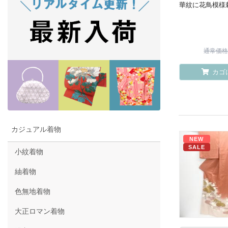
華紋に花鳥模様
通常価格 ¥
カゴ
カジュアル着物
NEW
SALE
小紋着物
紬着物
色無地着物
大正ロマン着物