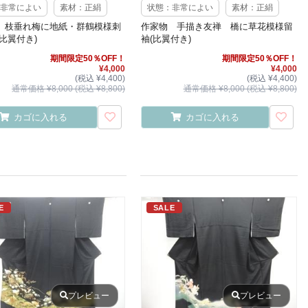
非常によい
素材：正絹
状態：非常によい
素材：正絹
 枝垂れ梅に地紙・群鶴模様刺
作家物 手描き友禅 橋に草花模様留
比翼付き)
袖(比翼付き)
期間限定50％OFF！
期間限定50％OFF！
¥4,000
¥4,000
(税込 ¥4,400)
(税込 ¥4,400)
通常価格 ¥8,000 (税込 ¥8,800)
通常価格 ¥8,000 (税込 ¥8,800)
カゴに入れる
カゴに入れる
E
SALE
プレビュー
プレビュー