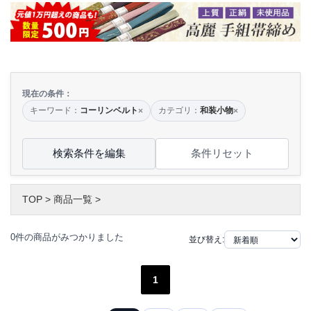
現在の条件：
キーワード：
コーリンベルト
カテゴリ：
和装小物
×
×
検索条件を編集
条件リセット
TOP
>
商品一覧
>
0件の商品がみつかりました
並び替え:
1