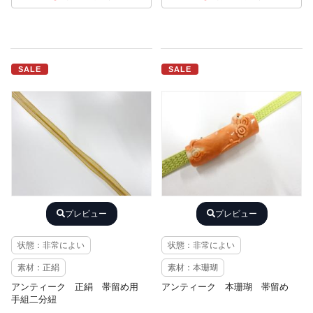
SALE
SALE
プレビュー
プレビュー
状態：非常によい
状態：非常によい
素材：正絹
素材：本珊瑚
アンティーク 正絹 帯留め用
アンティーク 本珊瑚 帯留め
手組二分紐