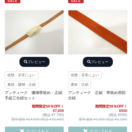
SALE
SALE
プレビュー
プレビュー
状態：非常によい
状態：非常によい
素材：珊瑚・正絹
素材：正絹
アンティーク 珊瑚帯留め・正絹
アンティーク 正絹 帯留め用四
手組三分紐セット
分紐
期間限定50％OFF！
期間限定50％OFF！
¥7,000
¥500
(税込 ¥7,700)
(税込 ¥550)
通常価格 ¥14,000 (税込 ¥15,400)
通常価格 ¥1,000 (税込 ¥1,100)
カゴに入れる
カゴに入れる