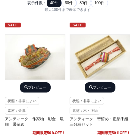
表示件数：
40件
60件
80件
100件
最大100件まで表示できます
SALE
SALE
プレビュー
プレビュー
状態：非常によい
状態：非常によい
素材：金属
素材：木・正絹
アンティーク 作家物 彫金 螺
アンティーク 帯留め・正絹手組
鈿 帯留め
三分紐セット
期間限定50％OFF！
期間限定50％OFF！