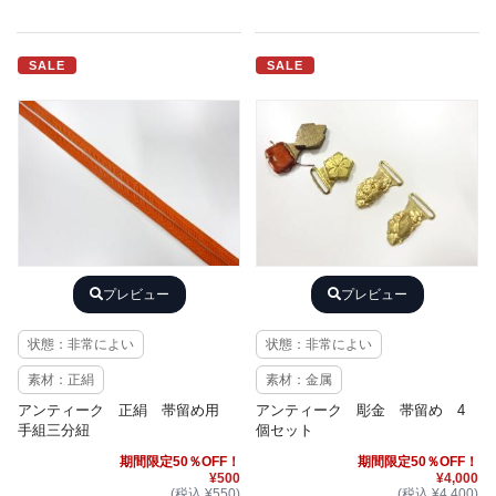
SALE
SALE
プレビュー
プレビュー
状態：非常によい
状態：非常によい
素材：正絹
素材：金属
アンティーク 正絹 帯留め用
アンティーク 彫金 帯留め 4
手組三分紐
個セット
期間限定50％OFF！
期間限定50％OFF！
¥500
¥4,000
(税込 ¥550)
(税込 ¥4,400)