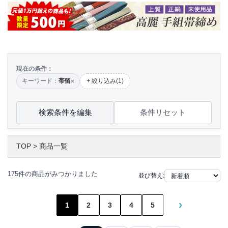
現在の条件：
キーワード：
帯留
+ 絞り込み(1)
×
検索条件を編集
条件リセット
TOP
>
商品一覧
175件の商品がみつかりました
並び替え:
›
1
2
3
4
5