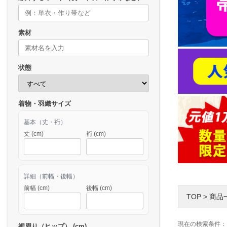
素材
状態
着物・羽織サイズ
基本（丈・裄）
丈 (cm)
裄 (cm)
詳細（前幅・後幅）
前幅 (cm)
後幅 (cm)
TOP
>
商品
現在の検索条件：
裾周り（ヒップ） (cm)