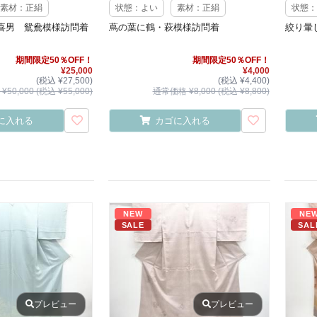
素材：正絹
状態：よい
素材：正絹
状態：
喜男 鴛鴦模様訪問着
蔦の葉に鶴・萩模様訪問着
絞り暈
期間限定50％OFF！
期間限定50％OFF！
¥25,000
¥4,000
(税込 ¥27,500)
(税込 ¥4,400)
50,000 (税込 ¥55,000)
通常価格 ¥8,000 (税込 ¥8,800)
に入れる
カゴに入れる
NEW
NE
SALE
SAL
プレビュー
プレビュー