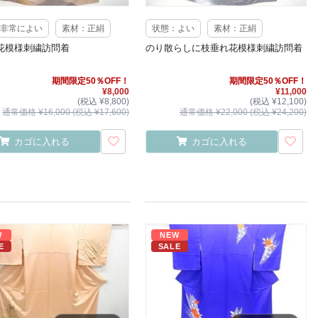
非常によい
素材：正絹
状態：よい
素材：正絹
花模様刺繍訪問着
のり散らしに枝垂れ花模様刺繍訪問着
期間限定50％OFF！
期間限定50％OFF！
¥8,000
¥11,000
(税込 ¥8,800)
(税込 ¥12,100)
通常価格 ¥16,000 (税込 ¥17,600)
通常価格 ¥22,000 (税込 ¥24,200)
カゴに入れる
カゴに入れる
W
NEW
E
SALE