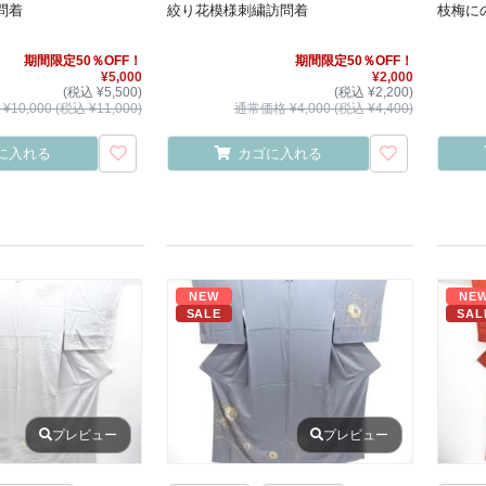
問着
絞り花模様刺繍訪問着
枝梅に
期間限定50％OFF！
期間限定50％OFF！
¥5,000
¥2,000
(税込 ¥5,500)
(税込 ¥2,200)
10,000 (税込 ¥11,000)
通常価格 ¥4,000 (税込 ¥4,400)
に入れる
カゴに入れる
NEW
NE
SALE
SAL
プレビュー
プレビュー