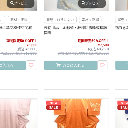
プレビュー
プレビュー
い
素材：正絹
状態：非常によい
素材：正絹
状態：
冊に草花模様訪問着
未使用品 金彩菊・枝梅に雪輪模様訪
箔置き
問着
期間限定50％OFF！
期間限定50％OFF！
¥6,000
¥7,500
(税込 ¥6,600)
(税込 ¥8,250)
12,000 (税込 ¥13,200)
通常価格 ¥15,000 (税込 ¥16,500)
に入れる
カゴに入れる
NEW
NE
SALE
SAL