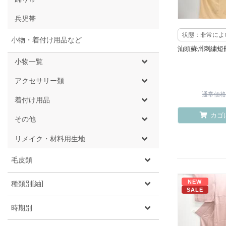
兵児帯
状態：非常によ
小物・着付け用品など
汕頭蘇州刺繍短
小物一覧
アクセサリー類
通常価格 ¥
着付け用品
カゴ
その他
リメイク・材料用生地
毛皮類
NEW
種類別[紬]
SALE
時期別