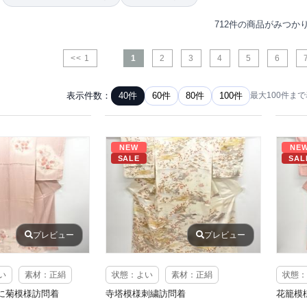
712件の商品がみつか
<< 1
1
2
3
4
5
6
表示件数：
40件
60件
80件
100件
最大100件ま
NEW
NE
SALE
SAL
プレビュー
プレビュー
い
素材：正絹
状態：よい
素材：正絹
状態：
に菊模様訪問着
寺塔模様刺繍訪問着
花籠模