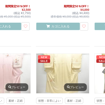
期間限定50％OFF！
期間限定50％OFF！
¥2,500
¥4,000
(税込 ¥2,750)
(税込 ¥4,400)
 ¥5,000 (税込 ¥5,500)
通常価格 ¥8,000 (税込 ¥8,800)
に入れる
カゴに入れる
NEW
NE
SALE
SAL
プレビュー
プレビュー
い
素材：正絹
状態：非常によい
素材：正絹
状態：