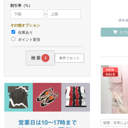
割引率（%）
～
通常価格
その他オプション
カゴ
在庫あり
ポイント変倍
検索
条件リセット
2
NEW
SALE
状態：非常によ