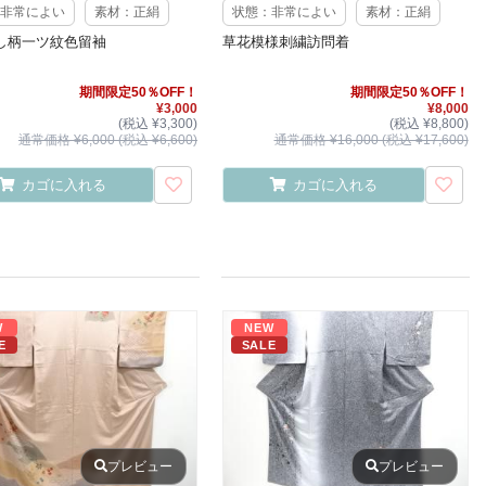
非常によい
素材：正絹
状態：非常によい
素材：正絹
し柄一ツ紋色留袖
草花模様刺繍訪問着
期間限定50％OFF！
期間限定50％OFF！
¥3,000
¥8,000
(税込 ¥3,300)
(税込 ¥8,800)
通常価格 ¥6,000 (税込 ¥6,600)
通常価格 ¥16,000 (税込 ¥17,600)
カゴに入れる
カゴに入れる
W
NEW
E
SALE
プレビュー
プレビュー