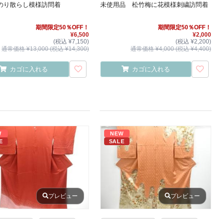
のり散らし模様訪問着
未使用品 松竹梅に花模様刺繍訪問着
期間限定50％OFF！
期間限定50％OFF！
¥6,500
¥2,000
(税込 ¥7,150)
(税込 ¥2,200)
通常価格 ¥13,000 (税込 ¥14,300)
通常価格 ¥4,000 (税込 ¥4,400)
カゴに入れる
カゴに入れる
W
NEW
E
SALE
プレビュー
プレビュー