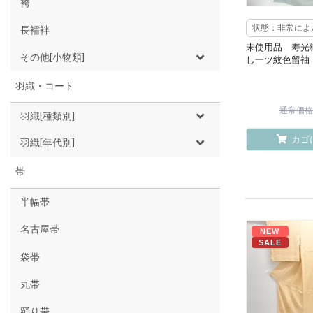
袴
状態：非常によ
長襦袢
未使用品 寿光
その他[小物類]
し一ツ紋色留袖
羽織・コート
通常価格 ¥
羽織[種類別]
カゴ
羽織[年代別]
帯
半幅帯
名古屋帯
NEW
SALE
袋帯
丸帯
踊り帯