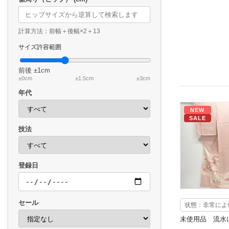
計算方法：前幅＋後幅×2＋13
サイズ許容範囲
前後
±1cm
±0cm
±1.5cm
±3cm
年代
NEW
SALE
技法
登録日
セール
状態：非常によ
未使用品 流水