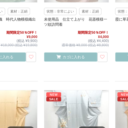
い
素材：正絹
状態：非常によい
素材：正絹
状態：
織 時代人物模様織出
未使用品 仕立て上がり 花器模様一
霞に草
ツ紋訪問着
期間限定50％OFF！
期間限定50％OFF！
¥9,000
¥4,000
(税込 ¥9,900)
(税込 ¥4,400)
18,000 (税込 ¥19,800)
通常価格 ¥8,000 (税込 ¥8,800)
に入れる
カゴに入れる
NEW
NE
SALE
SAL