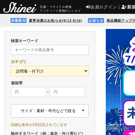
会員ログイン
｜
新
呉服・リサイクル着物
アンティーク着物のシンエイ
休業案内
夏季休業のお知らせ(8/13-8/16)
お知らせ
商品機能アップ
検索キーワード
カテゴリ
価格帯
～
サイズ・素材・年代などで絞る
詳細な条件が1件設定されています
除外するワード（例：単衣・作り帯など）