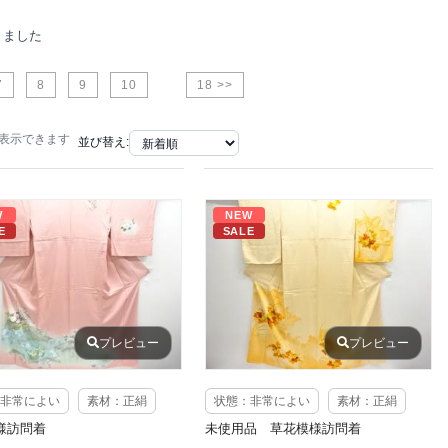
りました
7
8
9
10
18 >>
で表示できます
並び替え:
W
NEW
E
SALE
プレビュー
プレビュー
非常によい
素材：正絹
状態：非常によい
素材：正絹
様訪問着
未使用品 草花模様訪問着