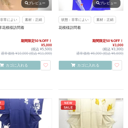
プレビュー
プレビュー
非常によい
素材：正絹
状態：非常によい
素材：正絹
草花模様訪問着
花模様訪問着
期間限定50％OFF！
期間限定50％OFF！
¥5,000
¥3,000
(税込 ¥5,500)
(税込 ¥3,300)
通常価格 ¥10,000 (税込 ¥11,000)
通常価格 ¥6,000 (税込 ¥6,600)
カゴに入れる
カゴに入れる
W
NEW
E
SALE