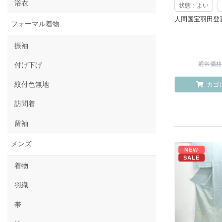
浴衣
状態：よい
人間国宝羽田登
フォーマル着物
振袖
通常価格 ¥
付け下げ
紋付色無地
カゴ
訪問着
留袖
メンズ
NEW
SALE
着物
羽織
帯