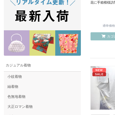
花に手箱模様訪
通常価格 ¥
カゴ
カジュアル着物
NEW
SALE
小紋着物
紬着物
色無地着物
大正ロマン着物