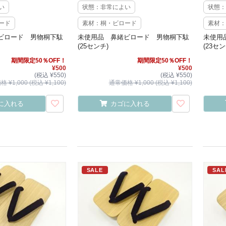
い
状態：非常によい
状態：
ード
素材：桐・ビロード
素材：
ビロード 男物桐下駄
未使用品 鼻緒ビロード 男物桐下駄
未使用
(25センチ)
(23セン
期間限定50％OFF！
期間限定50％OFF！
¥500
¥500
(税込 ¥550)
(税込 ¥550)
 ¥1,000 (税込 ¥1,100)
通常価格 ¥1,000 (税込 ¥1,100)
に入れる
カゴに入れる
SALE
SAL