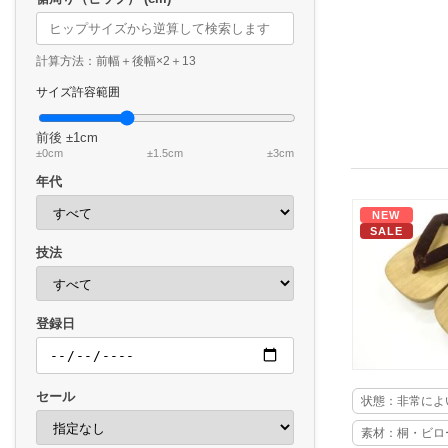
計算方法：前幅＋後幅×2＋13
サイズ許容範囲
前後
±1cm
±0cm
±1.5cm
±3cm
年代
NEW
SALE
技法
登録日
セール
状態：非常によ
素材：桐・ビロ