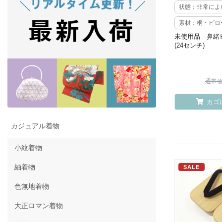
状態：非常によ
素材：桐・ビロ
未使用品 鼻緒
(24センチ)
通常価格
カゴ
カジュアル着物
小紋着物
紬着物
SALE
色無地着物
大正ロマン着物