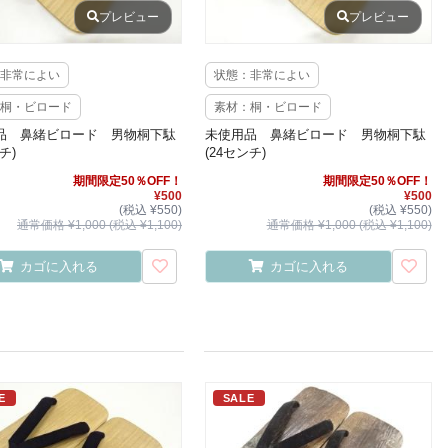
プレビュー
プレビュー
非常によい
状態：非常によい
桐・ビロード
素材：桐・ビロード
品 鼻緒ビロード 男物桐下駄
未使用品 鼻緒ビロード 男物桐下駄
チ)
(24センチ)
期間限定50％OFF！
期間限定50％OFF！
¥500
¥500
(税込 ¥550)
(税込 ¥550)
通常価格 ¥1,000 (税込 ¥1,100)
通常価格 ¥1,000 (税込 ¥1,100)
カゴに入れる
カゴに入れる
E
SALE