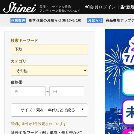
会員ログイン
｜
新
呉服・リサイクル着物
アンティーク着物のシンエイ
休業案内
夏季休業のお知らせ(8/13-8/16)
お知らせ
商品機能アップ
検索キーワード
カテゴリ
価格帯
～
サイズ・素材・年代などで絞る
詳細な条件が1件設定されています
除外するワード（例：単衣・作り帯など）