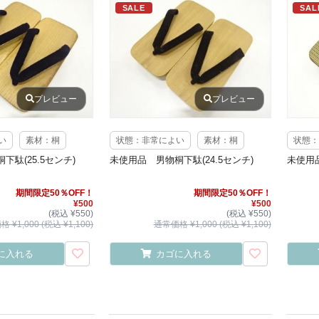
SALE
SAL
プレビュー
プレビュー
い
素材：桐
状態：非常によい
素材：桐
状態：
駄(25.5センチ)
未使用品 男物桐下駄(24.5センチ)
未使用品
期間限定50％OFF！
期間限定50％OFF！
¥500
¥500
(税込 ¥550)
(税込 ¥550)
 ¥1,000 (税込 ¥1,100)
通常価格 ¥1,000 (税込 ¥1,100)
に入れる
カゴに入れる