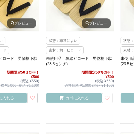
プレビュー
プレビュー
い
状態：非常によい
状態：
ード
素材：桐・ビロード
素材：
ビロード 男物桐下駄
未使用品 鼻緒ビロード 男物桐下駄
未使用
(23.5センチ)
(23.5
期間限定50％OFF！
期間限定50％OFF！
¥500
¥500
(税込 ¥550)
(税込 ¥550)
 ¥1,000 (税込 ¥1,100)
通常価格 ¥1,000 (税込 ¥1,100)
に入れる
カゴに入れる