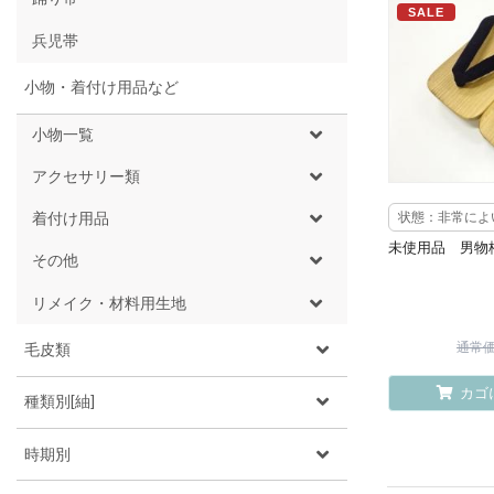
SALE
兵児帯
小物・着付け用品など
小物一覧
アクセサリー類
着付け用品
状態：非常によ
未使用品 男物桐下
その他
リメイク・材料用生地
毛皮類
通常価格
カゴ
種類別[紬]
時期別