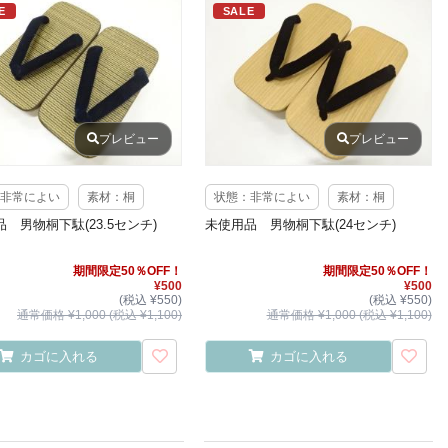
E
SALE
プレビュー
プレビュー
非常によい
素材：桐
状態：非常によい
素材：桐
 男物桐下駄(23.5センチ)
未使用品 男物桐下駄(24センチ)
期間限定50％OFF！
期間限定50％OFF！
¥500
¥500
(税込 ¥550)
(税込 ¥550)
通常価格 ¥1,000 (税込 ¥1,100)
通常価格 ¥1,000 (税込 ¥1,100)
カゴに入れる
カゴに入れる