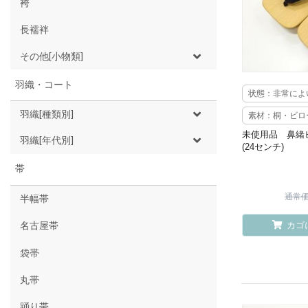
袴
長襦袢
その他[小物類]
羽織・コート
状態：非常によ
羽織[種類別]
素材：桐・ビロ
未使用品 鼻緒
羽織[年代別]
(24センチ)
帯
通常価格
半幅帯
カゴ
名古屋帯
袋帯
丸帯
踊り帯