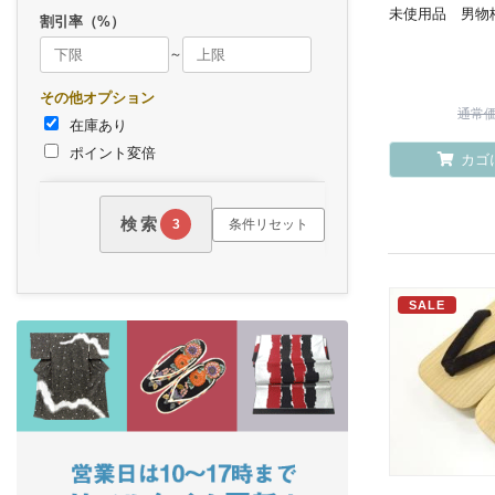
未使用品 男物桐
割引率（%）
～
その他オプション
通常価格
在庫あり
ポイント変倍
カゴ
検索
条件リセット
3
SALE