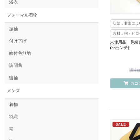
浴衣
フォーマル着物
状態：非常によ
振袖
素材：桐・ビロ
付け下げ
未使用品 鼻緒
(25センチ)
紋付色無地
訪問着
通常価格
留袖
カゴ
メンズ
着物
羽織
SALE
帯