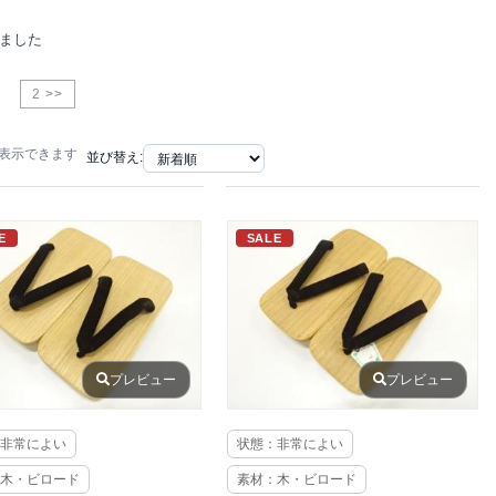
りました
2 >>
で表示できます
並び替え:
E
SALE
プレビュー
プレビュー
非常によい
状態：非常によい
木・ビロード
素材：木・ビロード