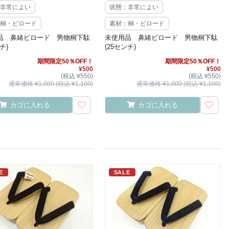
非常によい
状態：非常によい
桐・ビロード
素材：桐・ビロード
品 鼻緒ビロード 男物桐下駄
未使用品 鼻緒ビロード 男物桐下駄
チ)
(25センチ)
期間限定50％OFF！
期間限定50％OFF！
¥500
¥500
(税込 ¥550)
(税込 ¥550)
通常価格 ¥1,000 (税込 ¥1,100)
通常価格 ¥1,000 (税込 ¥1,100)
カゴに入れる
カゴに入れる
E
SALE