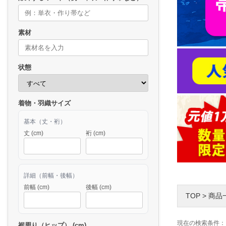
素材
状態
着物・羽織サイズ
基本（丈・裄）
丈 (cm)
裄 (cm)
詳細（前幅・後幅）
前幅 (cm)
後幅 (cm)
TOP
>
商品
現在の検索条件：
裾周り（ヒップ） (cm)