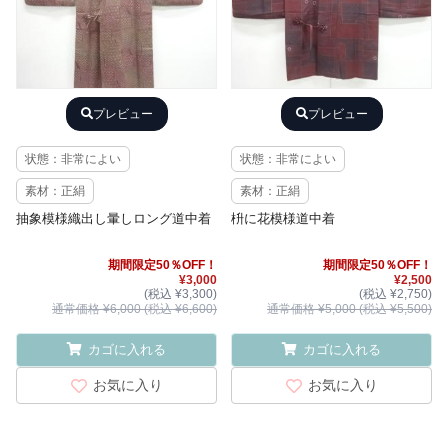
プレビュー
プレビュー
状態：非常によい
状態：非常によい
素材：正絹
素材：正絹
抽象模様織出し暈しロング道中着
枡に花模様道中着
期間限定50％OFF！
期間限定50％OFF！
¥3,000
¥2,500
(税込 ¥3,300)
(税込 ¥2,750)
通常価格 ¥6,000 (税込 ¥6,600)
通常価格 ¥5,000 (税込 ¥5,500)
カゴに入れる
カゴに入れる
お気に入り
お気に入り