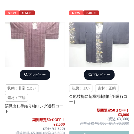
NEW
SALE
NEW
SALE
プレビュー
プレビュー
状態：非常によい
状態：よい
素材：正絹
金彩枝梅に菊模様刺繍絵羽道行コ
素材：正絹
ート
縞織出し手織り紬ロング道行コー
期間限定50％OFF！
ト
¥3,000
(税込 ¥3,300)
期間限定50％OFF！
通常価格 ¥6,000 (税込 ¥6,600)
¥2,500
(税込 ¥2,750)
通常価格 ¥5,000 (税込 ¥5,500)