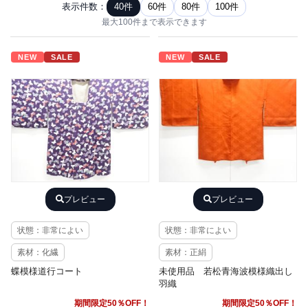
表示件数：
40件
60件
80件
100件
最大100件まで表示できます
NEW
SALE
NEW
SALE
プレビュー
プレビュー
状態：非常によい
状態：非常によい
素材：化繊
素材：正絹
蝶模様道行コート
未使用品 若松青海波模様織出し
羽織
期間限定50％OFF！
期間限定50％OFF！