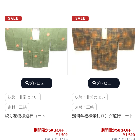
SALE
SALE
プレビュー
プレビュー
状態：非常によい
状態：非常によい
素材：正絹
素材：正絹
絞り花模様道行コート
幾何学模様暈しロング道行コート
期間限定50％OFF！
期間限定50％OFF！
¥1,500
¥1,500
(税込 ¥1,650)
(税込 ¥1,650)