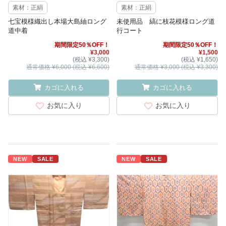
素材：正絹
素材：正絹
七宝模様織出し本場大島紬ロング
未使用品 縞に枝花模様ロング道
道中着
行コート
期間限定50％OFF！
期間限定50％OFF！
¥3,000
¥1,500
(税込 ¥3,300)
(税込 ¥1,650)
通常価格 ¥6,000 (税込 ¥6,600)
通常価格 ¥3,000 (税込 ¥3,300)
カゴに入れる
カゴに入れる
お気に入り
お気に入り
NEW
SALE
NEW
SALE