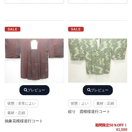
SALE
SALE
プレビュー
プレビュー
状態：非常によい
状態：よい
素材：正絹
絞り 霞模様道行コート
素材：正絹
抽象花模様道行コート
期間限定50％OFF！
¥1,500