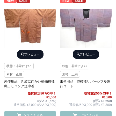
NEW
SALE
NEW
SALE
プレビュー
プレビュー
状態：非常によい
状態：非常によい
素材：正絹
素材：正絹
未使用品 丸紋に向かい動物模様
未使用品 霞模様リバーシブル道
織出しロング道中着
行コート
期間限定50％OFF！
期間限定50％OFF！
¥1,500
¥1,500
(税込 ¥1,650)
(税込 ¥1,650)
通常価格 ¥3,000 (税込 ¥3,300)
通常価格 ¥3,000 (税込 ¥3,300)
カゴに入れる
カゴに入れる