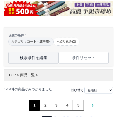
現在の条件：
カテゴリ：
コート・道中着
+ 絞り込み(2)
×
検索条件を編集
条件リセット
TOP
>
商品一覧
>
1284件の商品がみつかりました
並び替え:
›
1
2
3
4
5