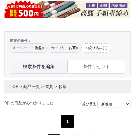
現在の条件：
キーワード：
香盆
カテゴリ：
お茶
+ 絞り込み(1)
×
×
検索条件を編集
条件リセット
TOP
>
商品一覧
>
道具
>
お茶
0件の商品がみつかりました
並び替え:
1