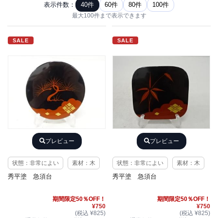
表示件数：
40件
60件
80件
100件
最大100件まで表示できます
SALE
SALE
プレビュー
プレビュー
状態：非常によい
素材：木
状態：非常によい
素材：木
秀平塗 急須台
秀平塗 急須台
期間限定50％OFF！
期間限定50％OFF！
¥750
¥750
(税込 ¥825)
(税込 ¥825)