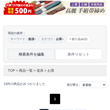
現在の条件：
キーワード：
急須
カテゴリ：
お茶
+ 絞り込み(1)
×
×
検索条件を編集
条件リセット
TOP
>
商品一覧
>
道具
>
お茶
14件の商品がみつかりました
並び替え:
1