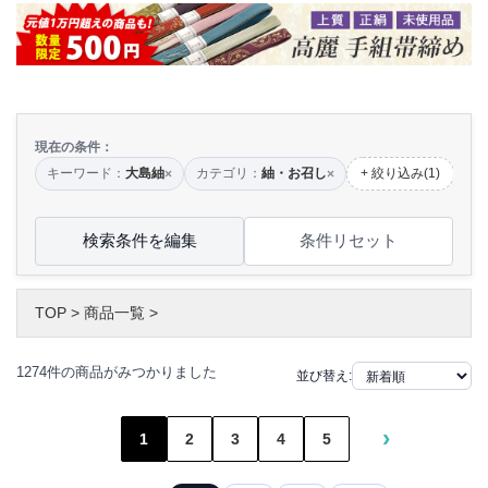
現在の条件：
キーワード：
大島紬
カテゴリ：
紬・お召し
+ 絞り込み(1)
×
×
検索条件を編集
条件リセット
TOP
>
商品一覧
>
1274件の商品がみつかりました
並び替え:
›
1
2
3
4
5