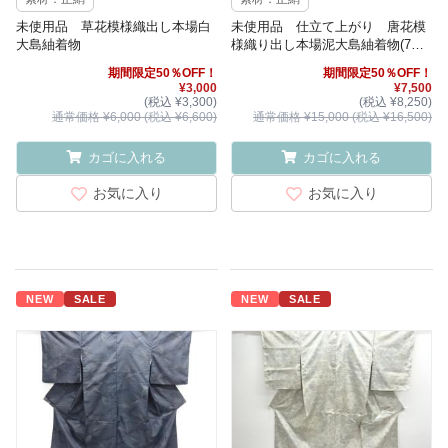
未使用品 草花模様織出し本場白
未使用品 仕立て上がり 唐花模
大島紬着物
様織り出し本場泥大島紬着物(7マ
ルキ)
期間限定50％OFF！
期間限定50％OFF！
¥3,000
¥7,500
(税込 ¥3,300)
(税込 ¥8,250)
通常価格 ¥6,000 (税込 ¥6,600)
通常価格 ¥15,000 (税込 ¥16,500)
カゴに入れる
カゴに入れる
お気に入り
お気に入り
NEW
SALE
NEW
SALE