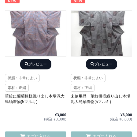
NEW
NEW
プレビュー
プレビュー
状態：非常によい
状態：非常によい
素材：正絹
素材：正絹
華紋に葡萄模様織り出し本場泥大
未使用品 華紋模様織り出し本場
島紬着物(5マルキ)
泥大島紬着物(5マルキ)
¥3,000
¥6,000
(税込 ¥3,300)
(税込 ¥6,600)
カゴに入れる
カゴに入れる