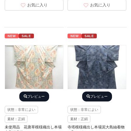
お気に入り
お気に入り
NEW
SALE
NEW
SALE
プレビュー
プレビュー
状態：非常によい
状態：非常によい
素材：正絹
素材：正絹
未使用品 花唐草模様織出し本場
寺塔模様織出し本場泥大島紬着物