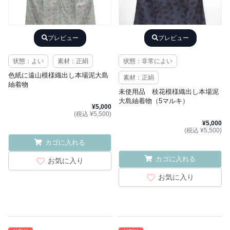
プレビュー
プレビュー
状態：よい
素材：正絹
状態：非常によい
色紙に遠山模様織出し本場泥大島
素材：正絹
紬着物
未使用品 枝花模様織出し本場泥
大島紬着物（5マルキ）
¥5,000
(税込 ¥5,500)
¥5,000
(税込 ¥5,500)
カゴに入れる
カゴに入れる
お気に入り
お気に入り