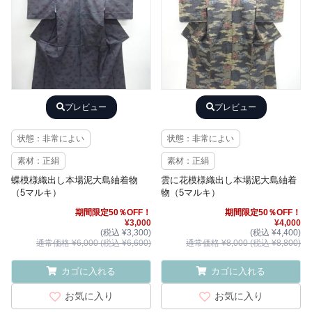
プレビュー
プレビュー
状態：非常によい
状態：非常によい
素材：正絹
素材：正絹
蝶模様織出し本場泥大島紬着物
雲に花模様織出し本場泥大島紬着
（5マルキ）
物（5マルキ）
期間限定50％OFF！
期間限定50％OFF！
¥3,000
¥4,000
(税込 ¥3,300)
(税込 ¥4,400)
通常価格 ¥6,000 (税込 ¥6,600)
通常価格 ¥8,000 (税込 ¥8,800)
カゴに入れる
カゴに入れる
お気に入り
お気に入り