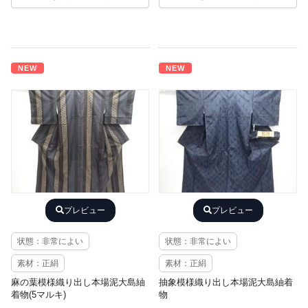
NEW
NEW
プレビュー
プレビュー
状態：非常によい
状態：非常によい
素材：正絹
素材：正絹
麻の葉模様織り出し本場泥大島紬
抽象模様織り出し本場泥大島紬着
着物(5マルキ)
物