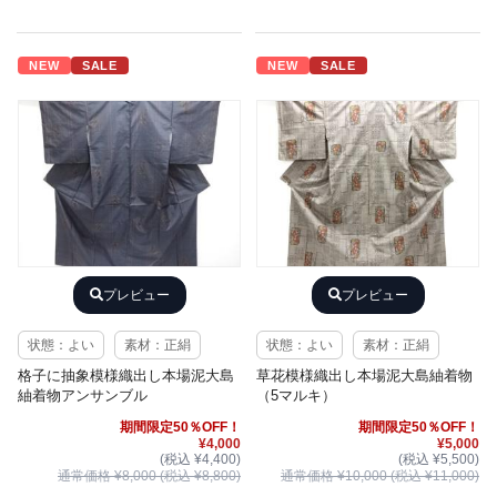
NEW
SALE
NEW
SALE
プレビュー
プレビュー
状態：よい
素材：正絹
状態：よい
素材：正絹
格子に抽象模様織出し本場泥大島
草花模様織出し本場泥大島紬着物
紬着物アンサンブル
（5マルキ）
期間限定50％OFF！
期間限定50％OFF！
¥4,000
¥5,000
(税込 ¥4,400)
(税込 ¥5,500)
通常価格 ¥8,000 (税込 ¥8,800)
通常価格 ¥10,000 (税込 ¥11,000)