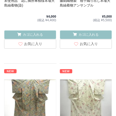
未使用品 花に御所車模様本場大
藤絹織物製 格子織り出し本場大
島紬着物(染)
島紬着物アンサンブル
¥4,000
¥5,000
(税込 ¥4,400)
(税込 ¥5,500)
カゴに入れる
カゴに入れる
お気に入り
お気に入り
NEW
NEW