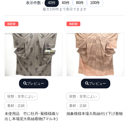
表示件数：
40件
60件
80件
100件
最大100件まで表示できます
NEW
NEW
プレビュー
プレビュー
状態：非常によい
状態：非常によい
素材：正絹
素材：正絹
未使用品 竹に牡丹･菊模様織り
抽象模様本場大島紬付け下げ着物
出し本場泥大島紬着物(7マルキ)