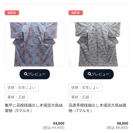
NEW
NEW
プレビュー
プレビュー
状態：非常によい
状態：非常によい
素材：正絹
素材：正絹
亀甲に花模様織出し本場泥大島紬
花唐草模様織出し本場泥大島紬着
着物（5マルキ）
物（7マルキ）
¥4,000
¥8,000
(税込 ¥4,400)
(税込 ¥8,800)