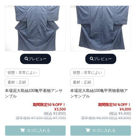
プレビュー
プレビュー
状態：非常によい
状態：非常によい
素材：正絹
素材：正絹
本場泥大島紬100亀甲着物アンサ
本場泥大島紬100亀甲男物着物ア
ンブル
ンサンブル
期間限定50％OFF！
期間限定50％OFF！
¥3,500
¥4,000
(税込 ¥3,850)
(税込 ¥4,400)
通常価格 ¥7,000 (税込 ¥7,700)
通常価格 ¥8,000 (税込 ¥8,800)
カゴに入れる
カゴに入れる