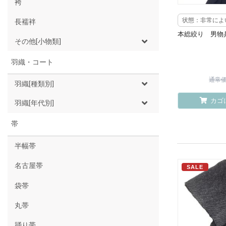
袴
状態：非常によ
長襦袢
本総絞り 男物
その他[小物類]
羽織・コート
通常価格
羽織[種類別]
カゴ
羽織[年代別]
帯
半幅帯
名古屋帯
SALE
袋帯
丸帯
踊り帯