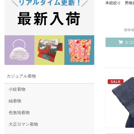
本総絞り 男物
通常価格
カゴ
カジュアル着物
SALE
小紋着物
紬着物
色無地着物
大正ロマン着物