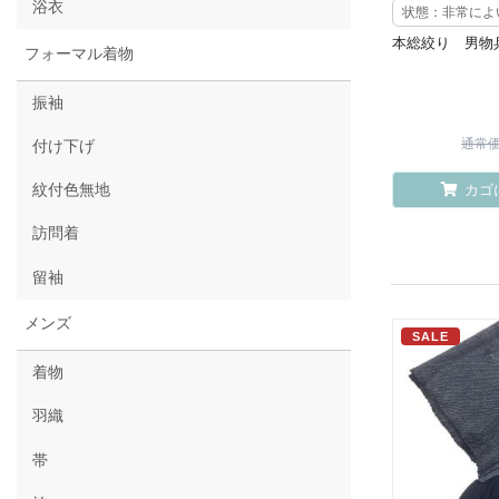
浴衣
状態：非常によ
本総絞り 男物
フォーマル着物
振袖
通常価格
付け下げ
紋付色無地
カゴ
訪問着
留袖
メンズ
SALE
着物
羽織
帯