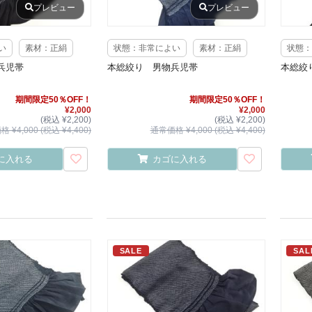
プレビュー
プレビュー
い
素材：正絹
状態：非常によい
素材：正絹
状態：
兵児帯
本総絞り 男物兵児帯
本総絞
期間限定50％OFF！
期間限定50％OFF！
¥2,000
¥2,000
(税込 ¥2,200)
(税込 ¥2,200)
 ¥4,000 (税込 ¥4,400)
通常価格 ¥4,000 (税込 ¥4,400)
に入れる
カゴに入れる
SALE
SAL