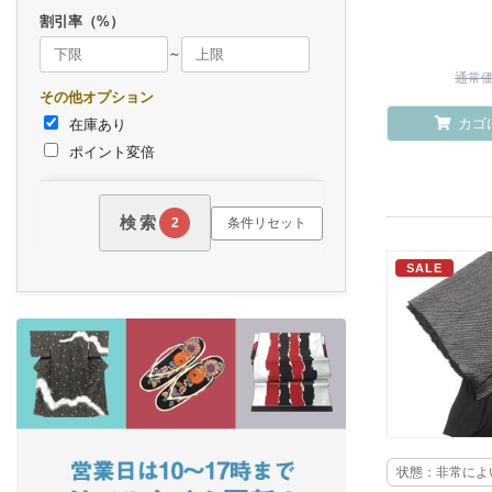
割引率（%）
～
通常価格
その他オプション
カゴ
在庫あり
ポイント変倍
検索
条件リセット
2
SALE
状態：非常によ