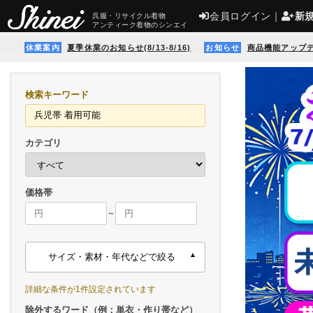
会員ログイン
｜
新
呉服・リサイクル着物
アンティーク着物のシンエイ
休業案内
夏季休業のお知らせ(8/13-8/16)
お知らせ
商品機能アップ
検索キーワード
カテゴリ
価格帯
～
サイズ・素材・年代などで絞る
詳細な条件が1件設定されています
除外するワード（例：単衣・作り帯など）