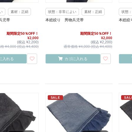
い
素材：正絹
状態：非常によい
素材：正絹
状態：
兵児帯
本総絞り 男物兵児帯
本総絞
期間限定50％OFF！
期間限定50％OFF！
¥2,000
¥2,000
(税込 ¥2,200)
(税込 ¥2,200)
 ¥4,000 (税込 ¥4,400)
通常価格 ¥4,000 (税込 ¥4,400)
に入れる
カゴに入れる
SALE
SAL