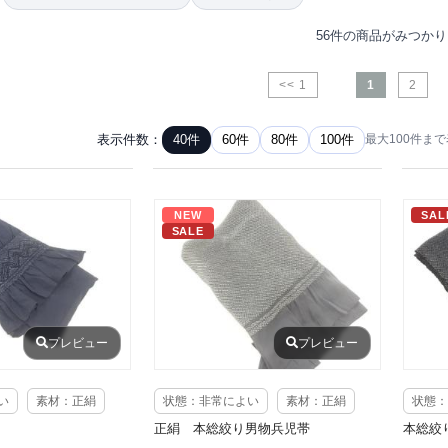
56件の商品がみつか
<< 1
1
2
表示件数：
40件
60件
80件
100件
最大100件ま
NEW
SAL
SALE
プレビュー
プレビュー
い
素材：正絹
状態：非常によい
素材：正絹
状態：
正絹 本総絞り男物兵児帯
本総絞