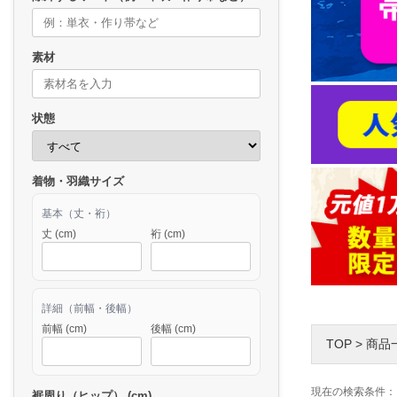
素材
状態
着物・羽織サイズ
基本（丈・裄）
丈 (cm)
裄 (cm)
詳細（前幅・後幅）
前幅 (cm)
後幅 (cm)
TOP
>
商品
現在の検索条件：
裾周り（ヒップ） (cm)