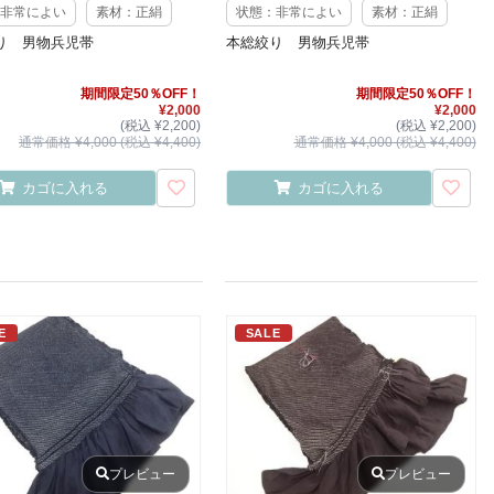
非常によい
素材：正絹
状態：非常によい
素材：正絹
り 男物兵児帯
本総絞り 男物兵児帯
期間限定50％OFF！
期間限定50％OFF！
¥2,000
¥2,000
(税込 ¥2,200)
(税込 ¥2,200)
通常価格 ¥4,000 (税込 ¥4,400)
通常価格 ¥4,000 (税込 ¥4,400)
カゴに入れる
カゴに入れる
E
SALE
プレビュー
プレビュー