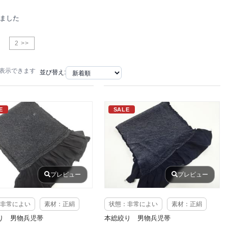
りました
2 >>
で表示できます
並び替え:
E
SALE
プレビュー
プレビュー
非常によい
素材：正絹
状態：非常によい
素材：正絹
り 男物兵児帯
本総絞り 男物兵児帯