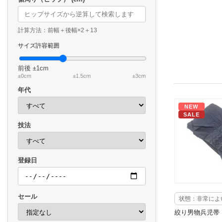
計算方法：前幅＋後幅×2＋13
サイズ許容範囲
前後
±1cm
±0cm
±1.5cm
±3cm
年代
NEW
SALE
技法
登録日
セール
状態：非常によ
絞り男物兵児帯