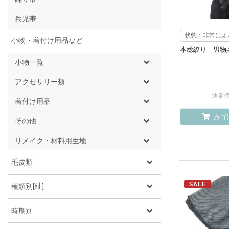
兵児帯
状態：非常によ
小物・着付け用品など
本総絞り 男物
小物一覧
アクセサリー類
通常価格
着付け用品
カゴ
その他
リメイク・材料用生地
毛皮類
SALE
種類別[紬]
時期別