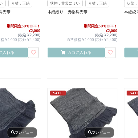
い
素材：正絹
状態：非常によい
素材：正絹
状態：
兵児帯
本総絞り 男物兵児帯
本総絞
期間限定50％OFF！
期間限定50％OFF！
¥2,000
¥2,000
(税込 ¥2,200)
(税込 ¥2,200)
 ¥4,000 (税込 ¥4,400)
通常価格 ¥4,000 (税込 ¥4,400)
に入れる
カゴに入れる
SALE
SAL
プレビュー
プレビュー