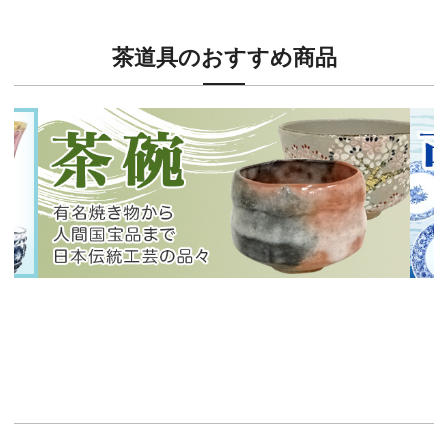
茶道具のおすすめ商品
新入荷！
新入
有名焼き物から人間国宝品まで！
40
イチオシ商品情報