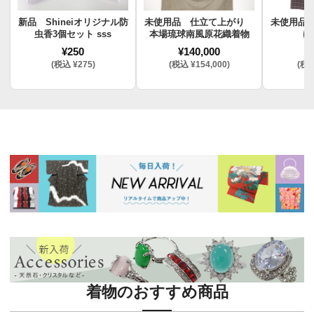
新品 Shineiオリジナル防
未使用品 仕立て上がり
未使用品
虫香3個セット sss
本場琉球南風原花織着物
け
¥250
¥140,000
¥
(税込 ¥275)
(税込 ¥154,000)
(税込
着物のおすすめ商品