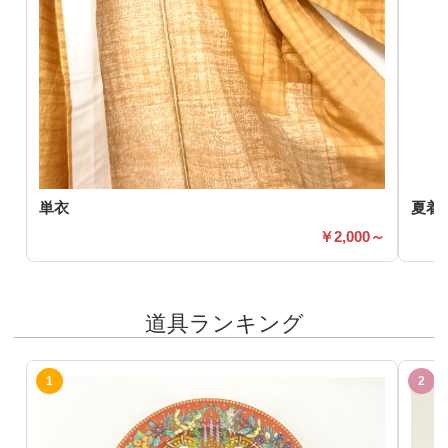
単衣
夏着
2,000～
道具ランキング