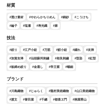
材質
#透け素材
#やわらかちりめん
#錦紗
#こうけち
#綸子
#塩瀬
#寿光織
#麻
技法
#絞り
#江戸小紋
#万筋
#鮫小紋
#綴れ
#友禅
#加賀友禅
#汕頭蘇州刺繍
#相良刺繍
#型染
#紅型
#板締め絞り
#金通し
#帝王紫
#螺鈿
ブランド
#川島織物
#じゅらく
#龍村美術織物
#山口美術織物
#渡文
#誉田屋
#千總
#都喜ヱ門
#桐屋翠山