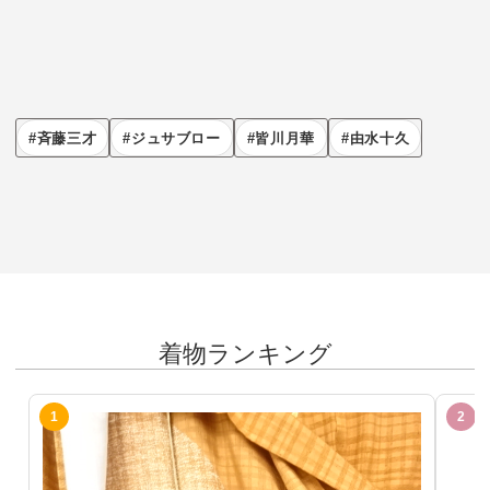
斉藤三才
ジュサブロー
皆川月華
由水十久
着物ランキング