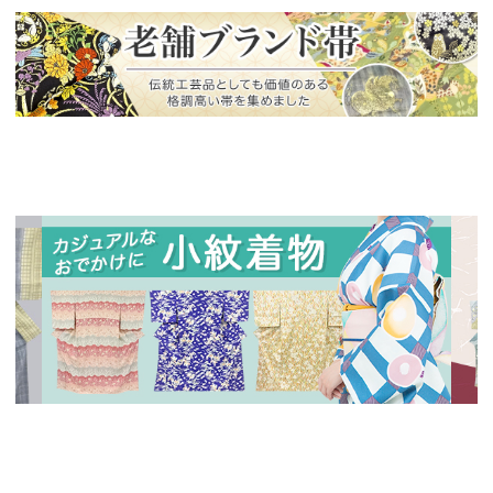
新入荷！
老舗ブランドによる極上の逸品
新入荷！
新入
人気の小紋着物、続々入荷中！
特別