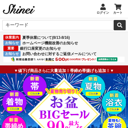
ログイン
カート
休業案内
夏季休業について(8/13-8/16)
お知らせ
ホームページ機能改善のお知らせ
重要
銀行口座変更のお知らせ
お知らせ
お問い合わせに対するご返信メールについて
▼値下げ商品さらに大量追加！帯締め帯揚げも追加！▼