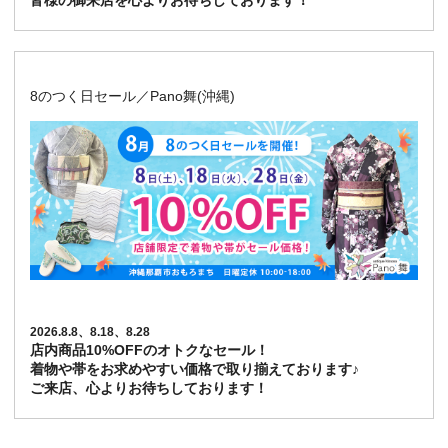
皆様の御来店を心よりお待ちしております！
8のつく日セール／Pano舞(沖縄)
2026.8.8、8.18、8.28
店内商品10%OFFのオトクなセール！
着物や帯をお求めやすい価格で取り揃えております♪
ご来店、心よりお待ちしております！