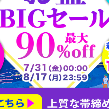
大樋焼
常滑焼
平戸焼
志野焼
大正ロマン道中着
茶合
大正ロマン雨コート
有田焼
朝日焼
楽山焼
楽焼
瀬戸焼
犬山焼
益子焼
相馬焼
砥部焼
粟田焼
紀州焼
織部焼
美濃焼
膳所焼
萩焼
萬古焼
薩摩焼
赤膚山焼
鍋島焼
阿漕焼
高取焼
尾戸焼
布志名焼
無名異焼