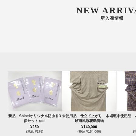
NEW ARRIV
新入荷情報
新品 Shineiオリジナル防虫香3
未使用品 仕立て上がり 本場琉
未使用品 
個セット sss
球南風原花織着物
¥250
¥140,000
(税込 ¥275)
(税込 ¥154,000)
(