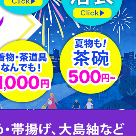
羽織紐
はぎれ
下駄
足袋
その他