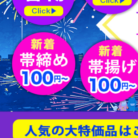
屏風
水指
薄茶器
新品/リサイクル名古屋帯
バッグ
節紬
新品/リサイクル丸帯
足袋
80/100亀甲
天然石/パワーストーン
茶入
杓
縁高
男物帯
ショール
綴れ
扇子
友禅(手描き／金彩)
菓子器
建水
蓋置
茶筅
炭道具
敷板
櫛・かんざし
型染
帯留
すくい織
袱紗
アクセサリー
相良刺繍
汕頭蘇州刺繍
螺鈿
京紅型