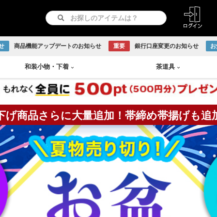
せ
商品機能アップデートのお知らせ
重要
銀行口座変更のお知らせ
お
和装小物
・
下着
茶道具
下げ商品さらに大量追加！帯締め帯揚げも追
紋つき色無地
リサイクル羽織
長襦袢
急須
書画
付け下げ
リサイクル道行コート
和装下着
鉄瓶
Baccarat
古伊万里焼
伊賀焼
古曽部焼
小岱焼
現川焼
虫明焼
赤膚焼
丹波焼
WEDGWOOD
訪問着
リサイクル道中着
水次
日本画
留袖
リサイクル雨コート
茶托
越前焼
京焼
九谷焼
信楽焼
リサイクル振袖・打掛
大正ロマン羽織
茶櫃
こけし
アンティーク振袖・打掛
大正ロマン道行コート
煎茶
備前焼
出石焼
吉向焼
唐津焼