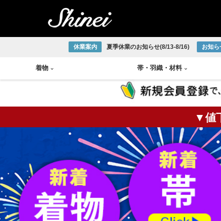
休業案内
夏季休業のお知らせ(8/13-8/16)
お知ら
着物
帯
・
羽織
・
材料
▼値
小紋着物
アンティーク半幅帯
帯締め
琉球織物
紬着物
アンティーク袋帯
帯揚げ
宮古上布
掛軸
茶碗
火入
莨盆
茶箱
花台
皆具
色無地着物
アンティーク名古屋帯
半衿
大島紬
大正ロマン着物
アンティーク丸帯
伊達締め
結城紬
版画
釜
棗
風炉
浴衣
新品/リサイクル半幅帯
草履
本場正藍泥染
新品/リサイクル袋帯
下駄
ひげ紬
中国画
炉釜
炉縁
棚