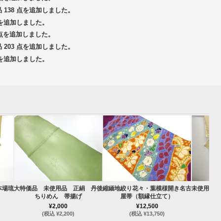
品 138 点を追加しました。
 点を追加しました。
3 点を追加しました。
品 203 点を追加しました。
 点を追加しました。
本場琉
大特価品 未使用品 正絹 丹後
縮緬地絞り花々・葉模様開き名古
未使用品 
ちりめん 帯揚げ
屋帯（額縁仕立て）
¥2,000
¥12,500
(税込 ¥2,200)
(税込 ¥13,750)
(