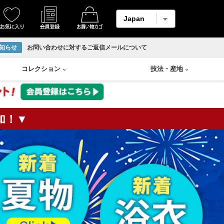
知らせ
お問い合わせに対するご返信メールについて
コレクション
技法
・
産地
加！▼
着物
縮緬・錦紗
リサイクル反物
香炉
Swarovski
輪島塗り
羽織
柄メイン生地
ホームコート
香合
山中塗り
男物帯
紬生地
香盆
漆塗り
長襦袢
麻生地
花瓶
蒔絵
アンサンブル
材料用反物
壷
朱漆塗
袴
材料用洗い張り
溜塗