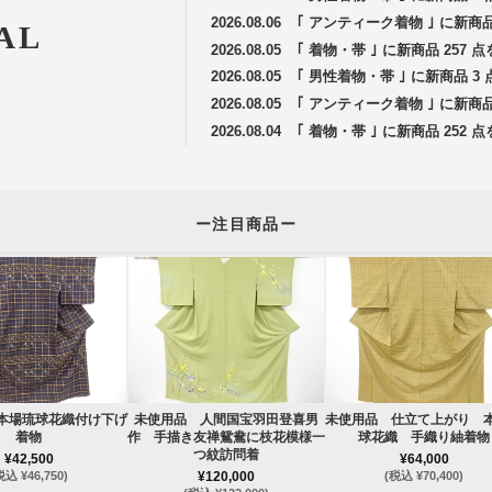
2026.08.06
｢ アンティーク着物 ｣ に新商
AL
2026.08.05
｢ 着物・帯 ｣ に新商品 257
2026.08.05
｢ 男性着物・帯 ｣ に新商品 
2026.08.05
｢ アンティーク着物 ｣ に新商
2026.08.04
｢ 着物・帯 ｣ に新商品 252
ー注目商品ー
本場琉球花織付け下げ
未使用品 人間国宝羽田登喜男
未使用品 仕立て上がり 
着物
作 手描き友禅鴛鴦に枝花模様一
球花織 手織り紬着物
つ紋訪問着
¥42,500
¥64,000
税込 ¥46,750)
¥120,000
(税込 ¥70,400)