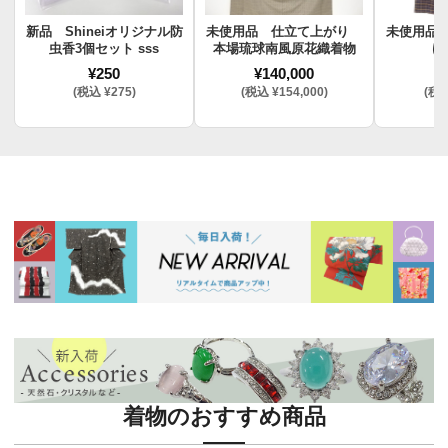
新品 Shineiオリジナル防
未使用品 仕立て上がり
未使用品
虫香3個セット sss
本場琉球南風原花織着物
け
¥250
¥140,000
¥
(税込 ¥275)
(税込 ¥154,000)
(税込
着物のおすすめ商品