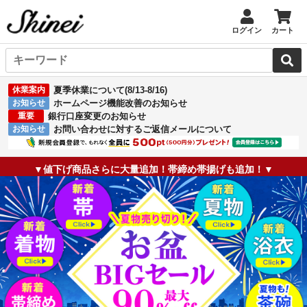
ログイン
カート
休業案内
夏季休業について(8/13-8/16)
お知らせ
ホームページ機能改善のお知らせ
重要
銀行口座変更のお知らせ
お知らせ
お問い合わせに対するご返信メールについて
▼値下げ商品さらに大量追加！帯締め帯揚げも追加！▼