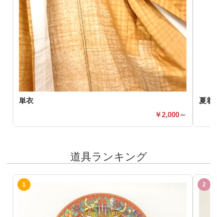
単衣
夏着
2,000～
道具ランキング