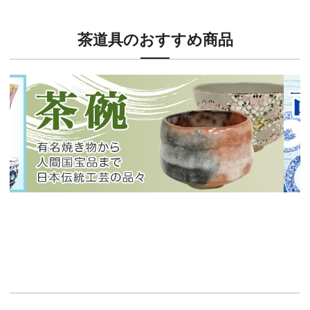
茶道具のおすすめ商品
新入荷！
新入
有名焼き物から人間国宝品まで！
40
イチオシ商品情報