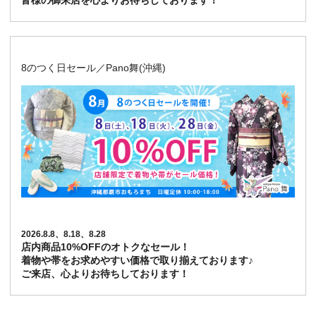
皆様の御来店を心よりお待ちしております！
8のつく日セール／Pano舞(沖縄)
2026.8.8、8.18、8.28
店内商品10%OFFのオトクなセール！
着物や帯をお求めやすい価格で取り揃えております♪
ご来店、心よりお待ちしております！