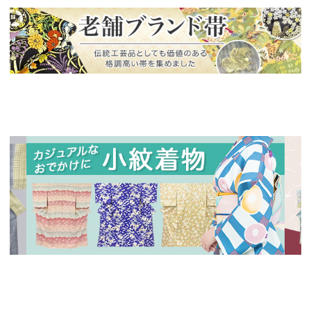
新入荷！
老舗ブランドによる極上の逸品
新入荷！
新入
人気の小紋着物、続々入荷中！
特別