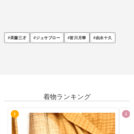
斉藤三才
ジュサブロー
皆川月華
由水十久
着物ランキング