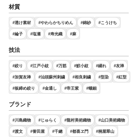
材質
#透け素材
#やわらかちりめん
#錦紗
#こうけち
#綸子
#塩瀬
#寿光織
#麻
技法
#絞り
#江戸小紋
#万筋
#鮫小紋
#綴れ
#友禅
#加賀友禅
#汕頭蘇州刺繍
#相良刺繍
#型染
#紅型
#板締め絞り
#金通し
#帝王紫
#螺鈿
ブランド
#川島織物
#じゅらく
#龍村美術織物
#山口美術織物
#渡文
#誉田屋
#千總
#都喜ヱ門
#桐屋翠山