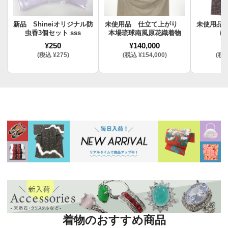
新品 Shineiオリジナル防
未使用品 仕立て上がり
未使用品
虫香3個セット sss
本場琉球南風原花織着物
け
¥250
¥140,000
¥
(税込 ¥275)
(税込 ¥154,000)
(税込
着物のおすすめ商品