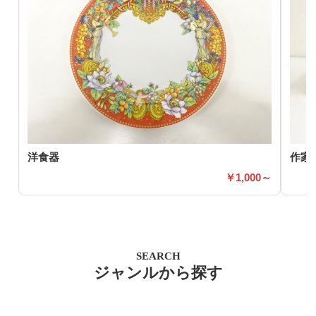
洋食器
作家
1,000～
SEARCH
ジャンルから探す