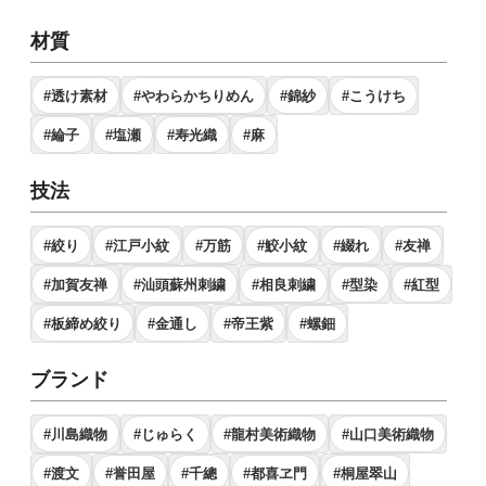
材質
#透け素材
#やわらかちりめん
#錦紗
#こうけち
#綸子
#塩瀬
#寿光織
#麻
技法
#絞り
#江戸小紋
#万筋
#鮫小紋
#綴れ
#友禅
#加賀友禅
#汕頭蘇州刺繍
#相良刺繍
#型染
#紅型
#板締め絞り
#金通し
#帝王紫
#螺鈿
ブランド
#川島織物
#じゅらく
#龍村美術織物
#山口美術織物
#渡文
#誉田屋
#千總
#都喜ヱ門
#桐屋翠山