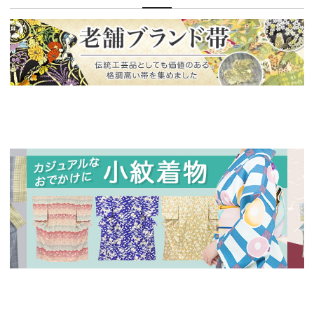
新入荷！
老舗ブランドによる極上の逸品
新入荷！
新入
人気の小紋着物、続々入荷中！
特別