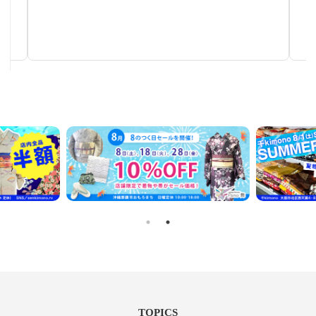
塩瀬帯
秋～春まで使える汎用性の高い帯
TOPICS