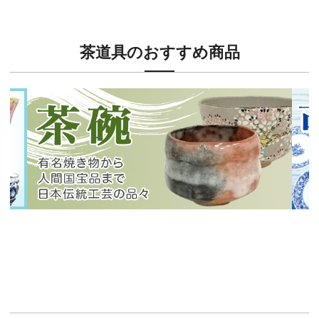
茶道具のおすすめ商品
新入荷！
新入
有名焼き物から人間国宝品まで！
40
イチオシ商品情報