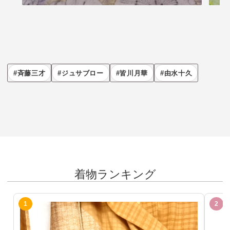
斉藤三才
ジュサブロー
皆川月華
由水十久
着物ランキング