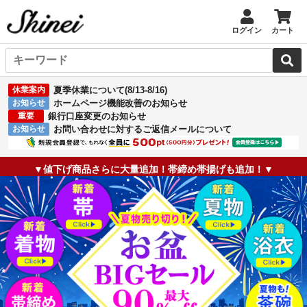
ログイン
カート
休業案内
夏季休業について(8/13-8/16)
お知らせ
ホームページ機能改善のお知らせ
重要
銀行口座変更のお知らせ
お知らせ
お問い合わせに対するご返信メールについて
▼値下げ商品さらに大量追加！帯締め帯揚げも追加！▼