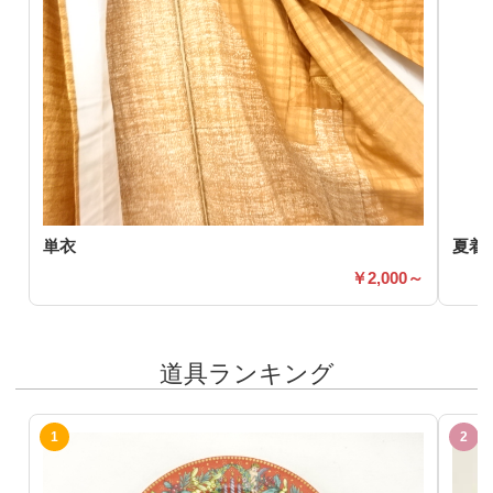
単衣
夏着
2,000～
道具ランキング