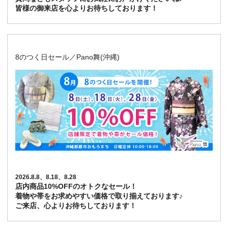
皆様の御来店を心よりお待ちしております！
8のつく日セール／Pano舞(沖縄)
2026.8.8、8.18、8.28
店内商品10%OFFのオトクなセール！
着物や帯をお求めやすい価格で取り揃えております♪
ご来店、心よりお待ちしております！