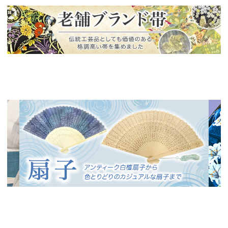
新入荷！
老舗ブランドによる極上の逸品
新入荷！
新入
人気の白檀扇子からカジュアル扇子まで
色柄