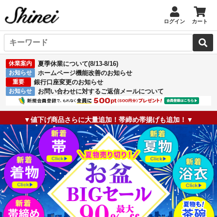
ログイン
カート
休業案内
夏季休業について(8/13-8/16)
お知らせ
ホームページ機能改善のお知らせ
重要
銀行口座変更のお知らせ
お知らせ
お問い合わせに対するご返信メールについて
▼値下げ商品さらに大量追加！帯締め帯揚げも追加！▼