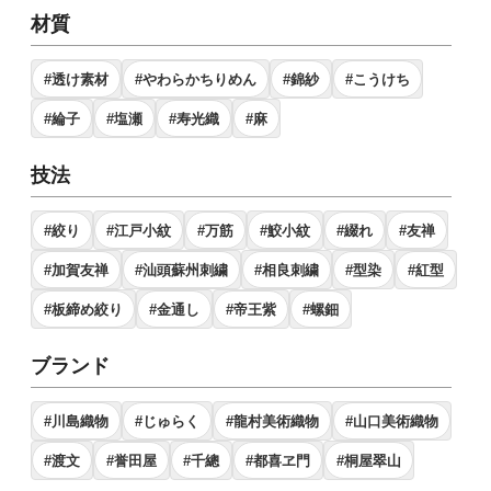
材質
#透け素材
#やわらかちりめん
#錦紗
#こうけち
#綸子
#塩瀬
#寿光織
#麻
技法
#絞り
#江戸小紋
#万筋
#鮫小紋
#綴れ
#友禅
#加賀友禅
#汕頭蘇州刺繍
#相良刺繍
#型染
#紅型
#板締め絞り
#金通し
#帝王紫
#螺鈿
ブランド
#川島織物
#じゅらく
#龍村美術織物
#山口美術織物
#渡文
#誉田屋
#千總
#都喜ヱ門
#桐屋翠山