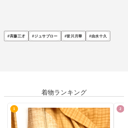
斉藤三才
ジュサブロー
皆川月華
由水十久
着物ランキング