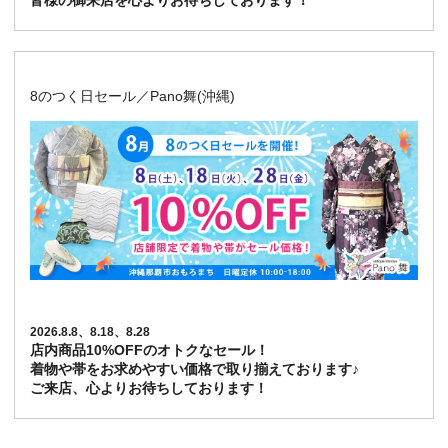
皆様の御来店を心よりお待ちしております！
8のつく日セール／Pano舞(沖縄)
2026.8.8、8.18、8.28
店内商品10%OFFのオトクなセール！
着物や帯をお求めやすい価格で取り揃えております♪
ご来店、心よりお待ちしております！