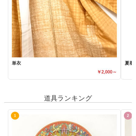
単衣
夏着
2,000～
道具ランキング