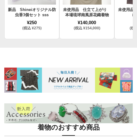
新品 Shineiオリジナル防
未使用品 仕立て上がり
未使用品
虫香3個セット sss
本場琉球南風原花織着物
け
¥250
¥140,000
¥
(税込 ¥275)
(税込 ¥154,000)
(税込
着物のおすすめ商品