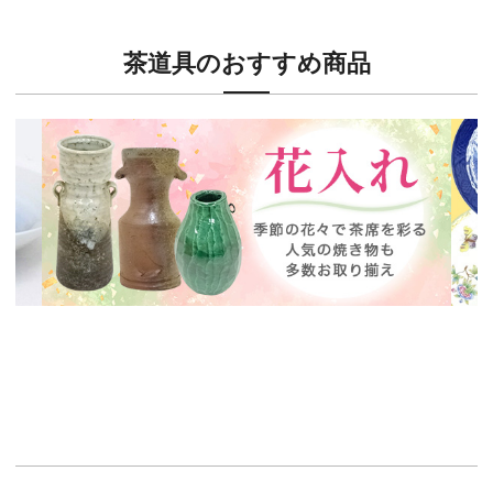
茶道具のおすすめ商品
新入荷！
新入
茶席に欠かせない花入特集
ウェ
イチオシ商品情報