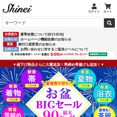
ログイン
カート
休業案内
夏季休業について(8/13-8/16)
お知らせ
ホームページ機能改善のお知らせ
重要
銀行口座変更のお知らせ
お知らせ
お問い合わせに対するご返信メールについて
▼値下げ商品さらに大量追加！帯締め帯揚げも追加！▼