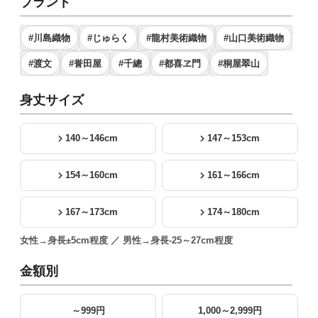
ブランド
#川島織物
#じゅらく
#龍村美術織物
#山口美術織物
#渡文
#誉田屋
#千總
#都喜ヱ門
#桐屋翠山
身丈サイズ
140～146cm
147～153cm
154～160cm
161～166cm
167～173cm
174～180cm
女性→身長±5cm程度 ／ 男性→身長-25～27cm程度
金額別
～999円
1,000～2,999円