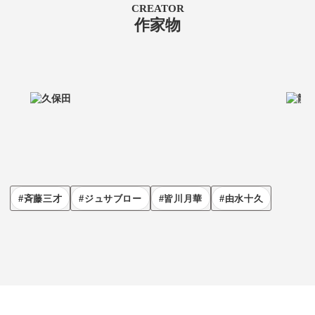
CREATOR
作家物
斉藤三才
ジュサブロー
皆川月華
由水十久