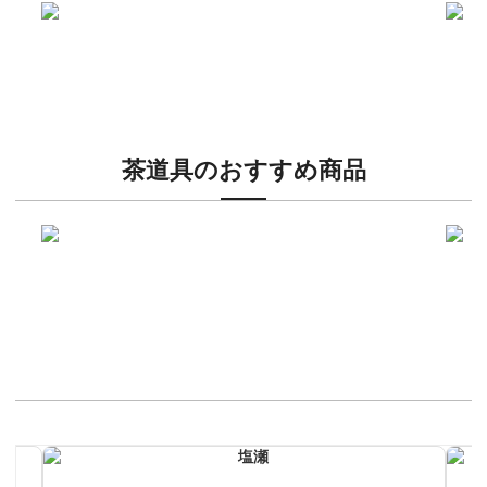
新入荷！
新入
人気の小紋着物、続々入荷中！
特別
茶道具のおすすめ商品
新入荷！
新入
有名焼き物から人間国宝品まで！
40
イチオシ商品情報