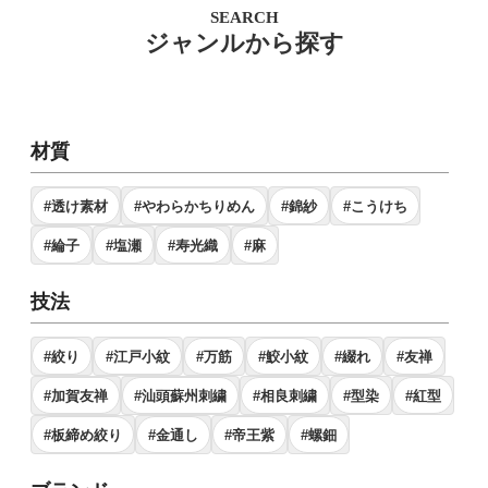
SEARCH
ジャンルから探す
材質
#透け素材
#やわらかちりめん
#錦紗
#こうけち
#綸子
#塩瀬
#寿光織
#麻
技法
#絞り
#江戸小紋
#万筋
#鮫小紋
#綴れ
#友禅
#加賀友禅
#汕頭蘇州刺繍
#相良刺繍
#型染
#紅型
#板締め絞り
#金通し
#帝王紫
#螺鈿