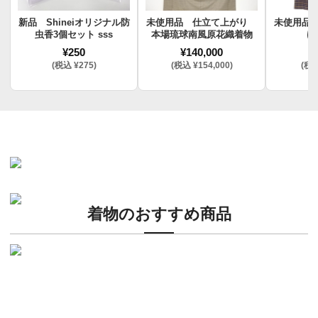
新品 Shineiオリジナル防
未使用品 仕立て上がり
未使用品
虫香3個セット sss
本場琉球南風原花織着物
け
¥250
¥140,000
¥
(税込 ¥275)
(税込 ¥154,000)
(税込
着物のおすすめ商品
新入荷！
老舗ブランドによる極上の逸品