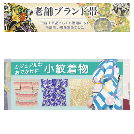
新入荷！
老舗ブランドによる極上の逸品
新入荷！
新入
人気の小紋着物、続々入荷中！
特別