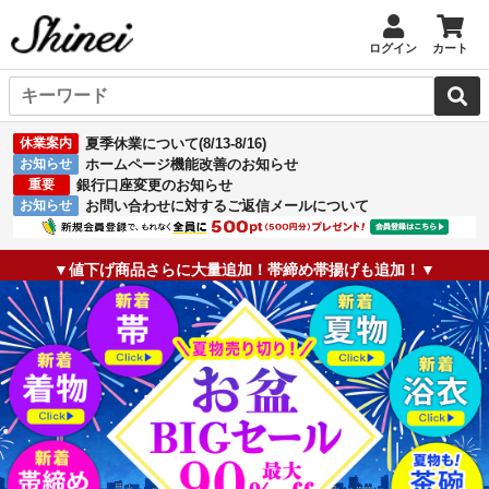
ログイン
カート
休業案内
夏季休業について(8/13-8/16)
お知らせ
ホームページ機能改善のお知らせ
重要
銀行口座変更のお知らせ
お知らせ
お問い合わせに対するご返信メールについて
▼値下げ商品さらに大量追加！帯締め帯揚げも追加！▼