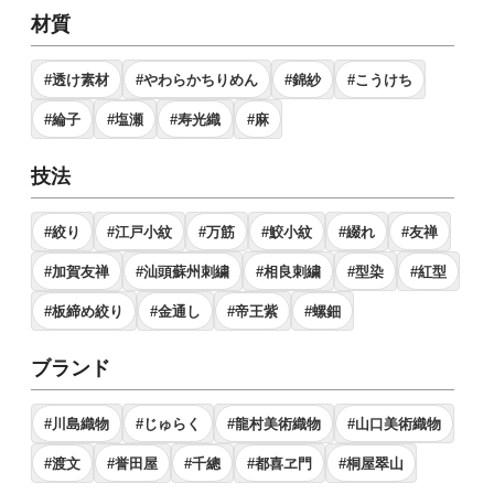
材質
#透け素材
#やわらかちりめん
#錦紗
#こうけち
#綸子
#塩瀬
#寿光織
#麻
技法
#絞り
#江戸小紋
#万筋
#鮫小紋
#綴れ
#友禅
#加賀友禅
#汕頭蘇州刺繍
#相良刺繍
#型染
#紅型
#板締め絞り
#金通し
#帝王紫
#螺鈿
ブランド
#川島織物
#じゅらく
#龍村美術織物
#山口美術織物
#渡文
#誉田屋
#千總
#都喜ヱ門
#桐屋翠山