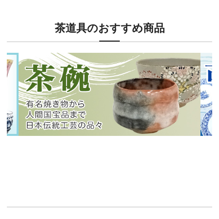
茶道具のおすすめ商品
新入荷！
新入
有名焼き物から人間国宝品まで！
40
イチオシ商品情報