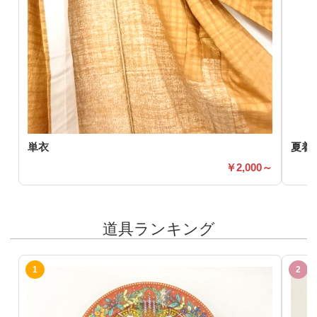
単衣
夏着
2,000～
道具ランキング