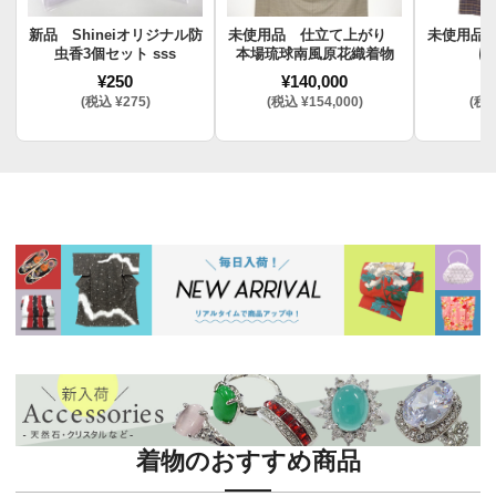
新品 Shineiオリジナル防
未使用品 仕立て上がり
未使用品
虫香3個セット sss
本場琉球南風原花織着物
け
¥250
¥140,000
¥
(税込 ¥275)
(税込 ¥154,000)
(税込
着物のおすすめ商品