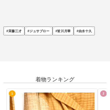
斉藤三才
ジュサブロー
皆川月華
由水十久
着物ランキング