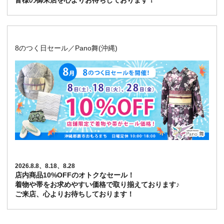
皆様の御来店を心よりお待ちしております！
8のつく日セール／Pano舞(沖縄)
2026.8.8、8.18、8.28
店内商品10%OFFのオトクなセール！
着物や帯をお求めやすい価格で取り揃えております♪
ご来店、心よりお待ちしております！