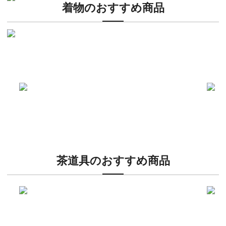
着物のおすすめ商品
新入荷！
老舗ブランドによる極上の逸品
新入荷！
新入
人気の小紋着物、続々入荷中！
特別
茶道具のおすすめ商品
新入荷！
新入
有名焼き物から人間国宝品まで！
40