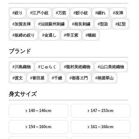
#絞り
#江戸小紋
#万筋
#鮫小紋
#綴れ
#友禅
#加賀友禅
#汕頭蘇州刺繍
#相良刺繍
#型染
#紅型
#板締め絞り
#金通し
#帝王紫
#螺鈿
ブランド
#川島織物
#じゅらく
#龍村美術織物
#山口美術織物
#渡文
#誉田屋
#千總
#都喜ヱ門
#桐屋翠山
身丈サイズ
140～146cm
147～153cm
154～160cm
161～166cm