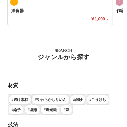
洋食器
作家
1,000～
SEARCH
ジャンルから探す
材質
#透け素材
#やわらかちりめん
#錦紗
#こうけち
#綸子
#塩瀬
#寿光織
#麻
技法