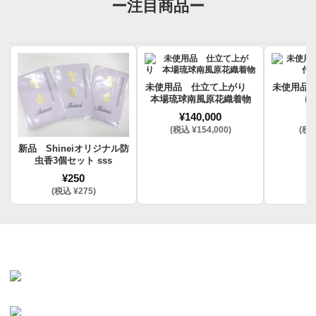
ー注目商品ー
未使用品 仕立て上がり
未使用品
本場琉球南風原花織着物
け
¥140,000
¥
(税込 ¥154,000)
(税込
新品 Shineiオリジナル防
虫香3個セット sss
¥250
(税込 ¥275)