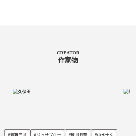
CREATOR
作家物
斉藤三才
ジュサブロー
皆川月華
由水十久