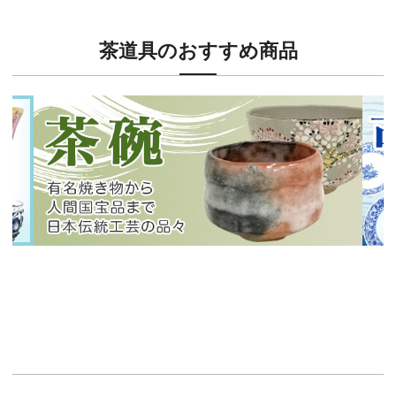
茶道具のおすすめ商品
新入荷！
新入
有名焼き物から人間国宝品まで！
40
イチオシ商品情報