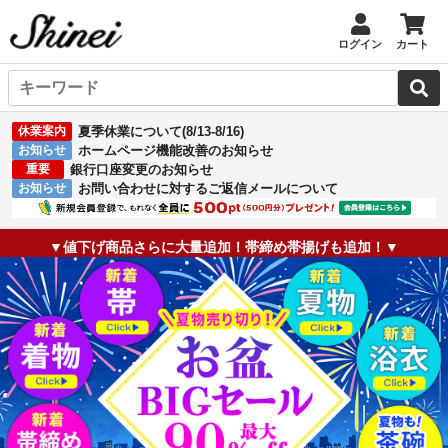
ログイン
カート
休業案内
夏季休業について(8/13-8/16)
お知らせ
ホームページ機能改善のお知らせ
重要
銀行口座変更のお知らせ
お知らせ
お問い合わせに対するご返信メールについて
▼値下げ商品さらに大量追加！帯締め帯揚げも追加！▼