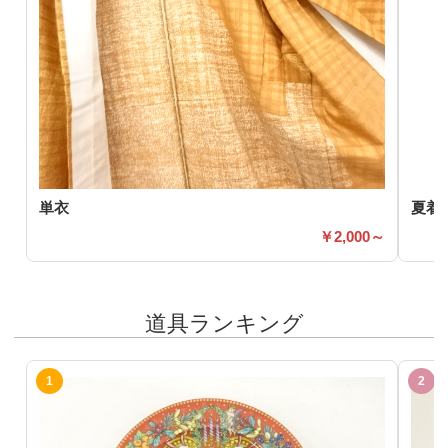
単衣
夏着
2,000～
道具ランキング