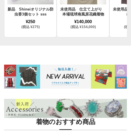
新品 Shineiオリジナル防
未使用品 仕立て上がり
未使用品
虫香3個セット sss
本場琉球南風原花織着物
け
¥250
¥140,000
¥
(税込 ¥275)
(税込 ¥154,000)
(税込
着物のおすすめ商品