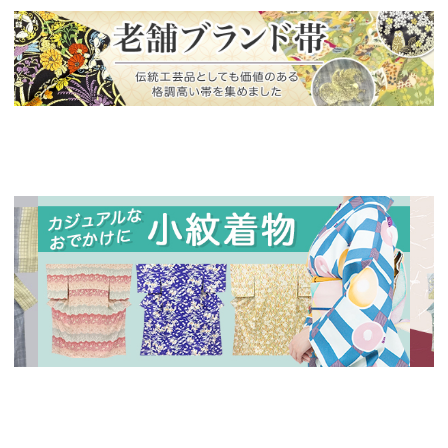
新入荷！
老舗ブランドによる極上の逸品
新入荷！
新入
人気の小紋着物、続々入荷中！
特別