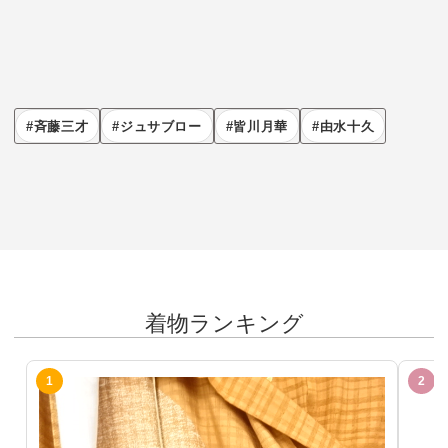
斉藤三才
ジュサブロー
皆川月華
由水十久
着物ランキング