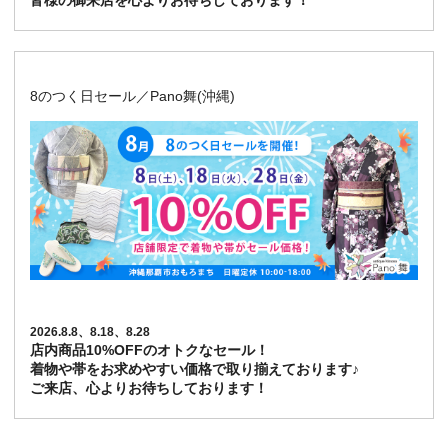
皆様の御来店を心よりお待ちしております！
8のつく日セール／Pano舞(沖縄)
2026.8.8、8.18、8.28
店内商品10%OFFのオトクなセール！
着物や帯をお求めやすい価格で取り揃えております♪
ご来店、心よりお待ちしております！