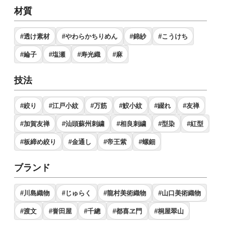
材質
#透け素材
#やわらかちりめん
#錦紗
#こうけち
#綸子
#塩瀬
#寿光織
#麻
技法
#絞り
#江戸小紋
#万筋
#鮫小紋
#綴れ
#友禅
#加賀友禅
#汕頭蘇州刺繍
#相良刺繍
#型染
#紅型
#板締め絞り
#金通し
#帝王紫
#螺鈿
ブランド
#川島織物
#じゅらく
#龍村美術織物
#山口美術織物
#渡文
#誉田屋
#千總
#都喜ヱ門
#桐屋翠山