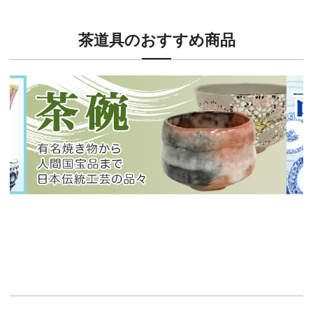
茶道具のおすすめ商品
新入荷！
新入
有名焼き物から人間国宝品まで！
40
イチオシ商品情報