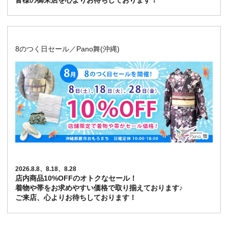
皆様の御来店を心よりお待ちしております！
8のつく日セール／Pano舞(沖縄)
2026.8.8、8.18、8.28
店内商品10%OFFのオトクなセール！
着物や帯をお求めやすい価格で取り揃えております♪
ご来店、心よりお待ちしております！