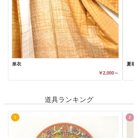
単衣
夏着
2,000～
道具ランキング