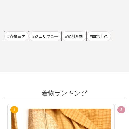
斉藤三才
ジュサブロー
皆川月華
由水十久
着物ランキング