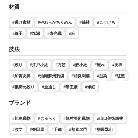
材質
#透け素材
#やわらかちりめん
#錦紗
#こうけち
#綸子
#塩瀬
#寿光織
#麻
技法
#絞り
#江戸小紋
#万筋
#鮫小紋
#綴れ
#友禅
#加賀友禅
#汕頭蘇州刺繍
#相良刺繍
#型染
#紅型
#板締め絞り
#金通し
#帝王紫
#螺鈿
ブランド
#川島織物
#じゅらく
#龍村美術織物
#山口美術織物
#渡文
#誉田屋
#千總
#都喜ヱ門
#桐屋翠山