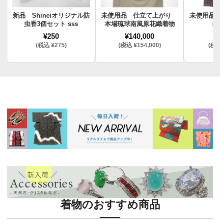
新品 Shineiオリジナル防
未使用品 仕立て上がり
未使用品
虫香3個セット sss
本場琉球南風原花織着物
け
¥250
¥140,000
¥
(税込 ¥275)
(税込 ¥154,000)
(税込
着物のおすすめ商品