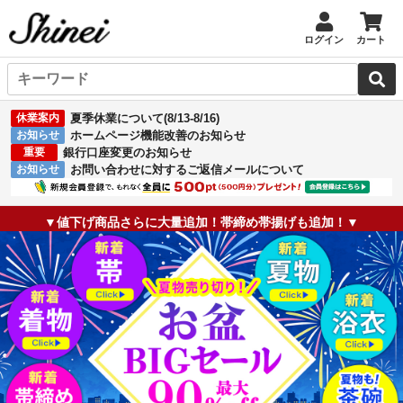
ログイン
カート
休業案内
夏季休業について(8/13-8/16)
お知らせ
ホームページ機能改善のお知らせ
重要
銀行口座変更のお知らせ
お知らせ
お問い合わせに対するご返信メールについて
▼値下げ商品さらに大量追加！帯締め帯揚げも追加！▼