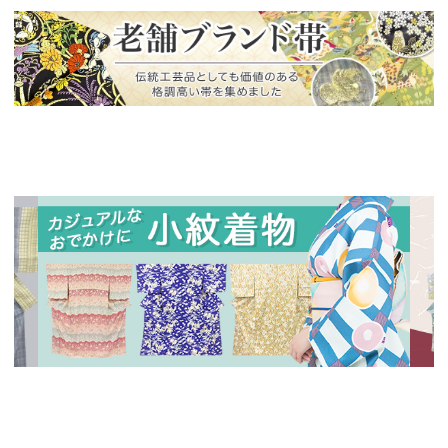
新入荷！
老舗ブランドによる極上の逸品
新入荷！
新入
人気の小紋着物、続々入荷中！
特別