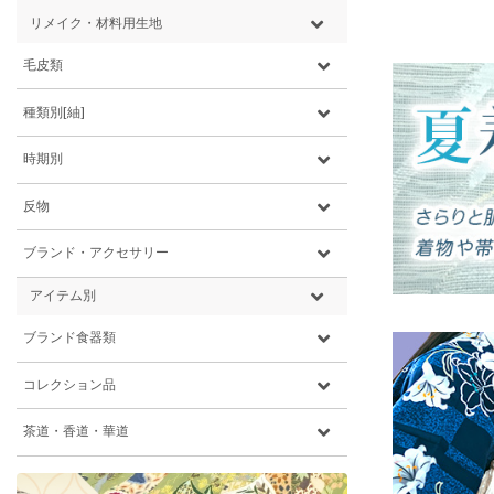
リメイク・材料用生地
毛皮類
種類別[紬]
時期別
反物
ブランド・アクセサリー
アイテム別
ブランド食器類
コレクション品
茶道・香道・華道