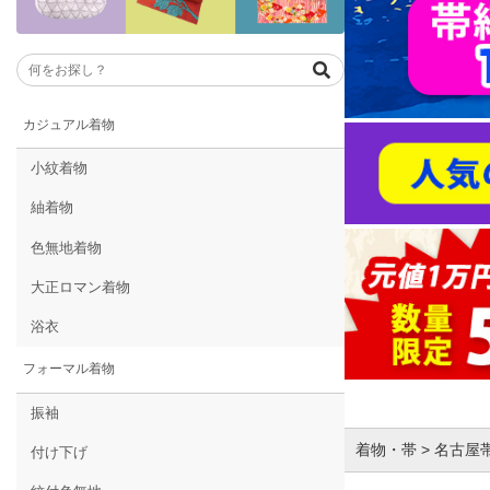
カジュアル着物
小紋着物
紬着物
色無地着物
大正ロマン着物
浴衣
フォーマル着物
振袖
着物・帯 > 名古屋
付け下げ