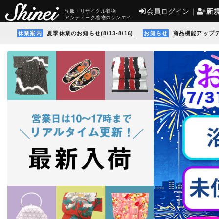
会員ログイン
｜
新
呉服・リサイクル着物
アンティーク着物のシンエイ
休業案内
夏季休業のお知らせ(8/13-8/16)
お知らせ
商品機能アップ