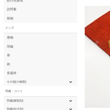
紋付色無地
訪問着
留袖
メンズ
着物
羽織
帯
袴
長襦袢
その他[小物類]
羽織・コート
羽織[種類別]
羽織[年代別]