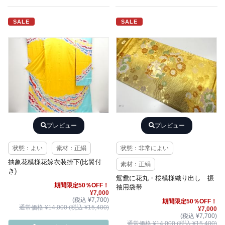
SALE
SALE
プレビュー
プレビュー
状態：よい
素材：正絹
状態：非常によい
抽象花模様花嫁衣装掛下(比翼付
素材：正絹
き)
鴛鴦に花丸・桜模様織り出し 振
期間限定50％OFF！
袖用袋帯
¥7,000
(税込 ¥7,700)
期間限定50％OFF！
通常価格 ¥14,000 (税込 ¥15,400)
¥7,000
(税込 ¥7,700)
通常価格 ¥14,000 (税込 ¥15,400)