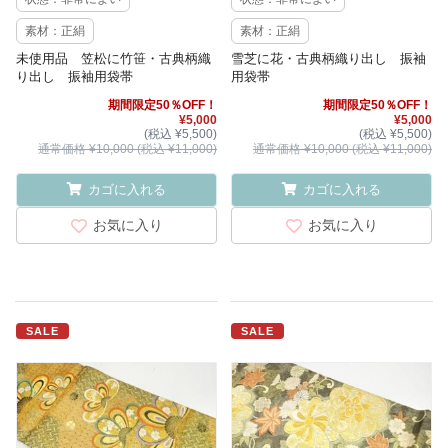
素材：正絹
素材：正絹
未使用品 笠松に竹笹・古典柄織
雪芝に花・古典柄織り出し 振袖
り出し 振袖用袋帯
用袋帯
期間限定50％OFF！
期間限定50％OFF！
¥5,000
¥5,000
(税込 ¥5,500)
(税込 ¥5,500)
通常価格 ¥10,000 (税込 ¥11,000)
通常価格 ¥10,000 (税込 ¥11,000)
カゴに入れる
カゴに入れる
お気に入り
お気に入り
SALE
SALE