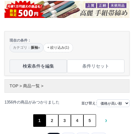
現在の条件：
カテゴリ：
振袖
+ 絞り込み(1)
×
検索条件を編集
条件リセット
TOP
>
商品一覧
>
1356件の商品がみつかりました
並び替え:
›
1
2
3
4
5