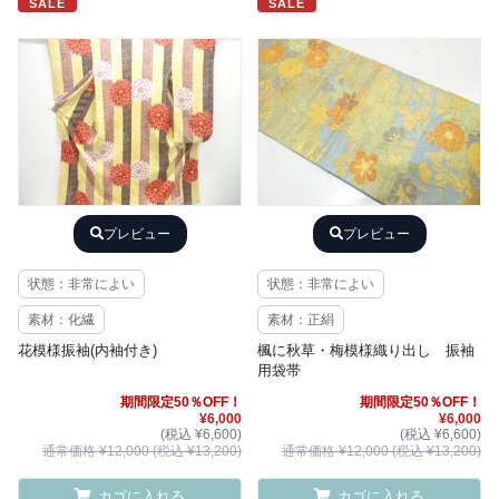
SALE
SALE
プレビュー
プレビュー
状態：非常によい
状態：非常によい
素材：化繊
素材：正絹
花模様振袖(内袖付き)
楓に秋草・梅模様織り出し 振袖
用袋帯
期間限定50％OFF！
期間限定50％OFF！
¥6,000
¥6,000
(税込 ¥6,600)
(税込 ¥6,600)
通常価格 ¥12,000 (税込 ¥13,200)
通常価格 ¥12,000 (税込 ¥13,200)
カゴに入れる
カゴに入れる