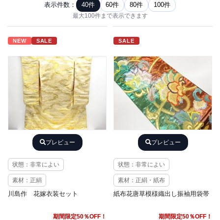
表示件数：
40件
60件
80件
100件
最大100件まで表示できます
NEW
SALE
SALE
プレビュー
プレビュー
状態：非常によい
状態：非常によい
素材：正絹
素材：正絹・紙布
川島作 花嫁衣装セット
紙布花唐草模様織出し振袖用袋帯
期間限定50％OFF！
期間限定50％OFF！