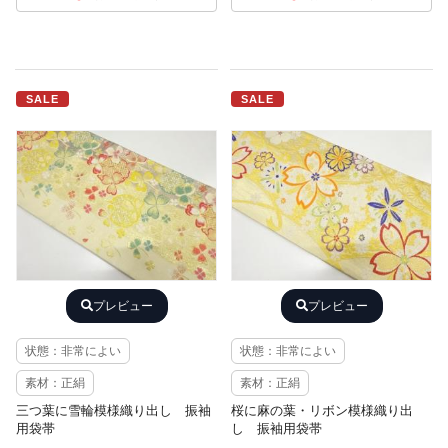
SALE
SALE
プレビュー
プレビュー
状態：非常によい
状態：非常によい
素材：正絹
素材：正絹
三つ葉に雪輪模様織り出し 振袖
桜に麻の葉・リボン模様織り出
用袋帯
し 振袖用袋帯