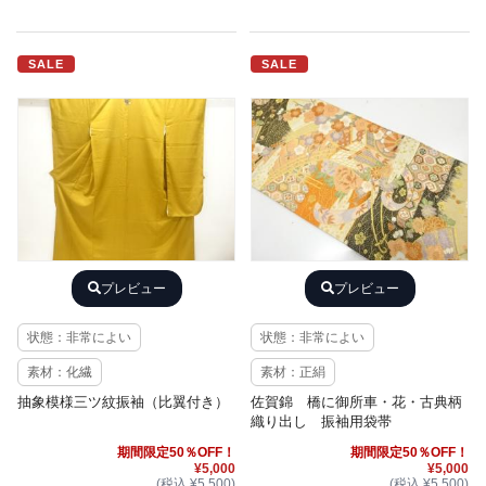
SALE
SALE
プレビュー
プレビュー
状態：非常によい
状態：非常によい
素材：化繊
素材：正絹
抽象模様三ツ紋振袖（比翼付き）
佐賀錦 橋に御所車・花・古典柄
織り出し 振袖用袋帯
期間限定50％OFF！
期間限定50％OFF！
¥5,000
¥5,000
(税込 ¥5,500)
(税込 ¥5,500)