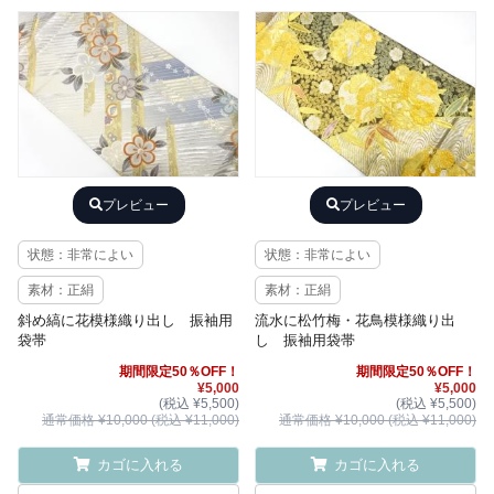
プレビュー
プレビュー
状態：非常によい
状態：非常によい
素材：正絹
素材：正絹
斜め縞に花模様織り出し 振袖用
流水に松竹梅・花鳥模様織り出
袋帯
し 振袖用袋帯
期間限定50％OFF！
期間限定50％OFF！
¥5,000
¥5,000
(税込 ¥5,500)
(税込 ¥5,500)
通常価格 ¥10,000 (税込 ¥11,000)
通常価格 ¥10,000 (税込 ¥11,000)
カゴに入れる
カゴに入れる