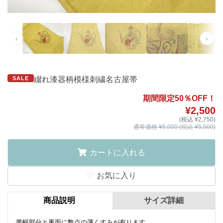
‹
›
SALE
綴れ漆器柄模様刺繍名古屋帯
期間限定50％OFF！
¥2,500
(税込 ¥2,750)
通常価格 ¥5,000 (税込 ¥5,500)
カートに入れる
お気に入り
商品説明
サイズ詳細
帯幅部分と裏面に数点の薄くすみが有ります。