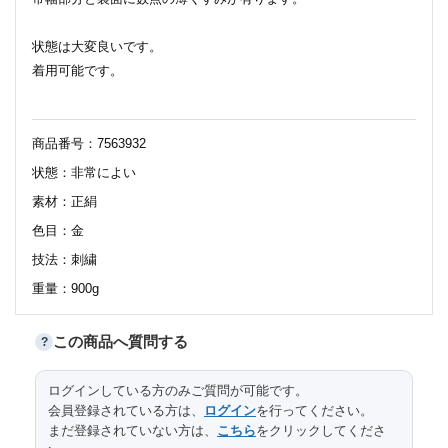
状態は大変良いです。
着用可能です。
商品番号：7563932
状態：非常によい
素材：正絹
色目：金
技法：刺繍
重量：900g
この商品へ質問する
?
87.5
太鼓部分長さ
サイズ（cm）
ログインしている方のみご質問が可能です。
会員登録されている方は、
ログイン
を行ってください。
30.5
太鼓部分幅
まだ登録されていない方は、
こちら
をクリックしてくださ