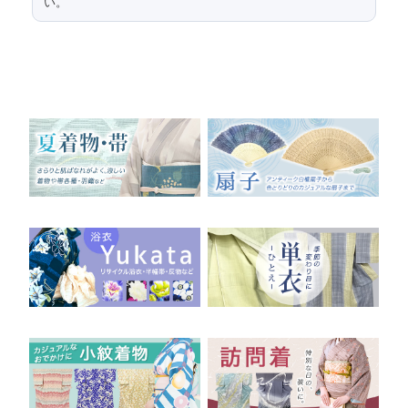
い。
280
前部分長さ
15
前部分幅