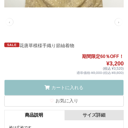
‹
›
SALE
花唐草模様手織り節紬着物
期間限定60％OFF！
¥3,200
(税込 ¥3,520)
通常価格 ¥8,000 (税込 ¥8,800)
カートに入れる
お気に入り
商品説明
サイズ詳細
衿は広衿です。