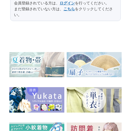
会員登録されている方は、
ログイン
を行ってください。
62（出し6）
裄
サイズ（cm）
まだ登録されていない方は、
こちら
をクリックしてくださ
い。
45（出し1）
袖丈
28
後幅
22.5
前幅
74.5
つま下