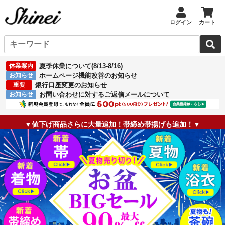
ログイン
カート
休業案内
夏季休業について(8/13-8/16)
お知らせ
ホームページ機能改善のお知らせ
重要
銀行口座変更のお知らせ
お知らせ
お問い合わせに対するご返信メールについて
▼値下げ商品さらに大量追加！帯締め帯揚げも追加！▼