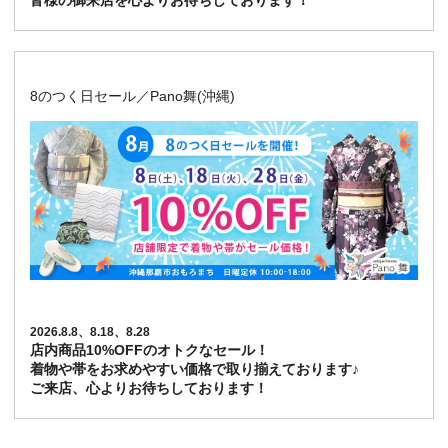
皆様の御来店を心よりお待ちしております！
8のつく日セール／Pano舞(沖縄)
2026.8.8、8.18、8.28
店内商品10%OFFのオトクなセール！
着物や帯をお求めやすい価格で取り揃えております♪
ご来店、心よりお待ちしております！