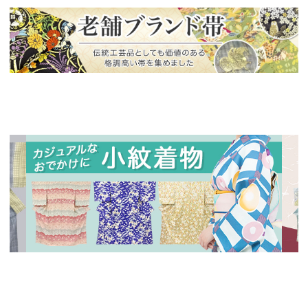
新入荷！
老舗ブランドによる極上の逸品
新入荷！
新入
人気の小紋着物、続々入荷中！
特別