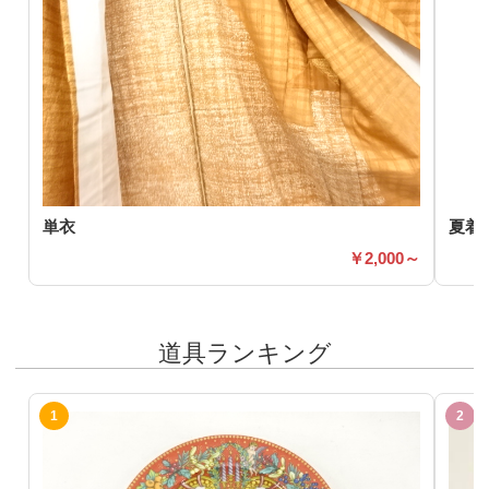
単衣
夏着
2,000～
道具ランキング