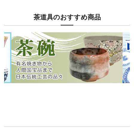
茶道具のおすすめ商品
新入荷！
新入
有名焼き物から人間国宝品まで！
40
イチオシ商品情報