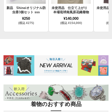
新品 Shineiオリジナル防
未使用品 仕立て上がり
未使用品
虫香3個セット sss
本場琉球南風原花織着物
け
¥250
¥140,000
¥
(税込 ¥275)
(税込 ¥154,000)
(税込
着物のおすすめ商品