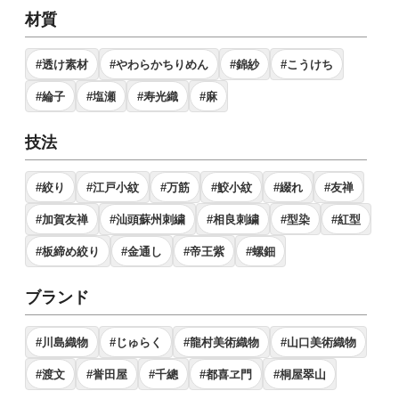
材質
#透け素材
#やわらかちりめん
#錦紗
#こうけち
#綸子
#塩瀬
#寿光織
#麻
技法
#絞り
#江戸小紋
#万筋
#鮫小紋
#綴れ
#友禅
#加賀友禅
#汕頭蘇州刺繍
#相良刺繍
#型染
#紅型
#板締め絞り
#金通し
#帝王紫
#螺鈿
ブランド
#川島織物
#じゅらく
#龍村美術織物
#山口美術織物
#渡文
#誉田屋
#千總
#都喜ヱ門
#桐屋翠山