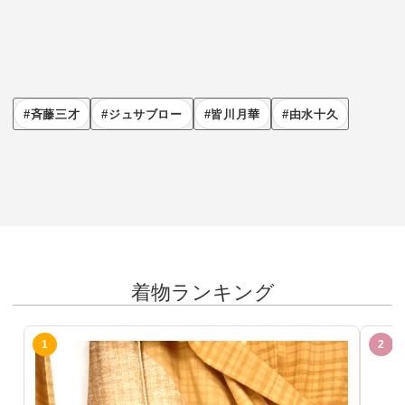
斉藤三才
ジュサブロー
皆川月華
由水十久
着物ランキング