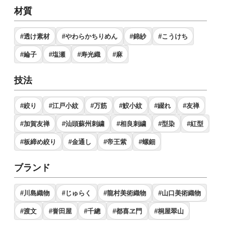
材質
#透け素材
#やわらかちりめん
#錦紗
#こうけち
#綸子
#塩瀬
#寿光織
#麻
技法
#絞り
#江戸小紋
#万筋
#鮫小紋
#綴れ
#友禅
#加賀友禅
#汕頭蘇州刺繍
#相良刺繍
#型染
#紅型
#板締め絞り
#金通し
#帝王紫
#螺鈿
ブランド
#川島織物
#じゅらく
#龍村美術織物
#山口美術織物
#渡文
#誉田屋
#千總
#都喜ヱ門
#桐屋翠山