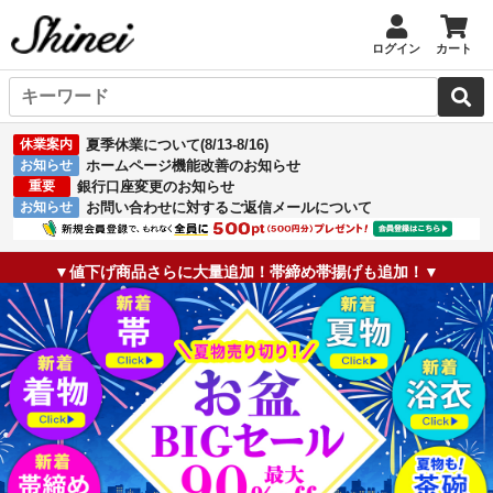
ログイン
カート
休業案内
夏季休業について(8/13-8/16)
お知らせ
ホームページ機能改善のお知らせ
重要
銀行口座変更のお知らせ
お知らせ
お問い合わせに対するご返信メールについて
▼値下げ商品さらに大量追加！帯締め帯揚げも追加！▼