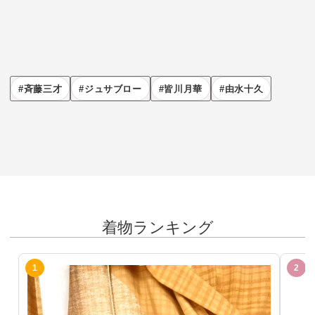
斉藤三才
ジュサブロー
皆川月華
由水十久
着物ランキング