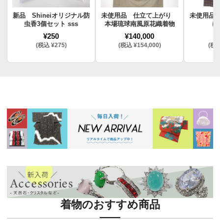
新品 Shineiオリジナル防
未使用品 仕立て上がり
未使用品
虫香3個セット sss
本場琉球南風原花織着物
け
¥250
¥140,000
¥
(税込 ¥275)
(税込 ¥154,000)
(税込
着物のおすすめ商品