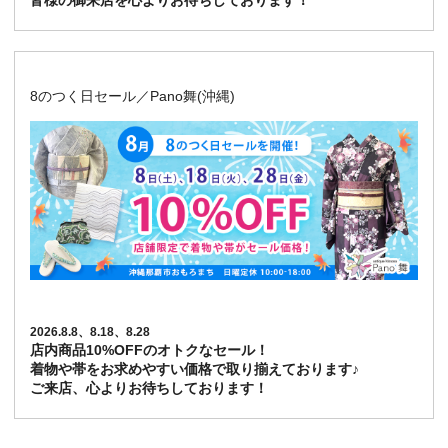
皆様の御来店を心よりお待ちしております！
8のつく日セール／Pano舞(沖縄)
2026.8.8、8.18、8.28
店内商品10%OFFのオトクなセール！
着物や帯をお求めやすい価格で取り揃えております♪
ご来店、心よりお待ちしております！