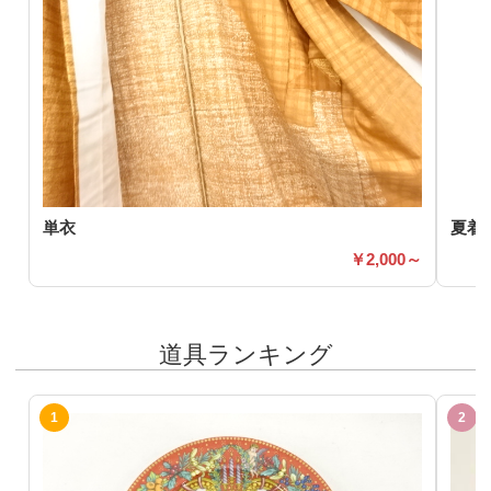
単衣
夏着
2,000～
道具ランキング