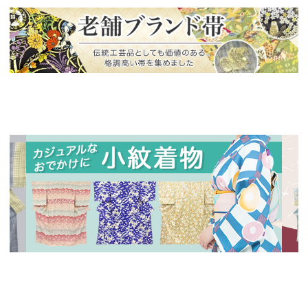
新入荷！
老舗ブランドによる極上の逸品
新入荷！
新入
人気の小紋着物、続々入荷中！
特別