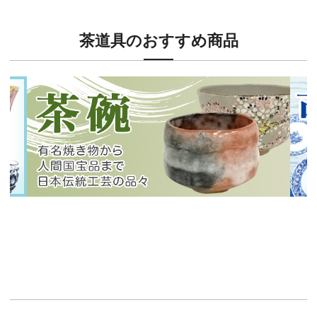
茶道具のおすすめ商品
新入荷！
新入
有名焼き物から人間国宝品まで！
40
イチオシ商品情報