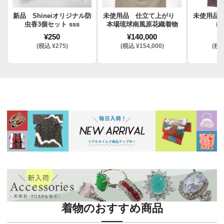
新品 Shineiオリジナル防
未使用品 仕立て上がり
未使用品
虫香3個セット sss
本場琉球南風原花織着物
け
¥250
¥140,000
¥
(税込 ¥275)
(税込 ¥154,000)
(税込
着物のおすすめ商品