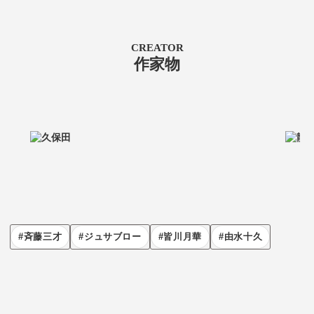
CREATOR
作家物
斉藤三才
ジュサブロー
皆川月華
由水十久