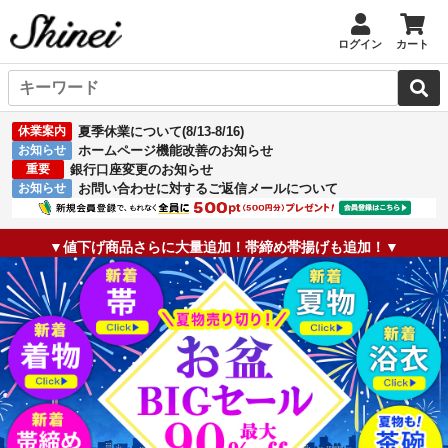
ログイン
カート
休業案内
夏季休業について(8/13-8/16)
お知らせ
ホームページ機能改善のお知らせ
重要
銀行口座変更のお知らせ
お知らせ
お問い合わせに対するご返信メールについて
▼値下げ商品さらに大量追加！帯締め帯揚げも追加！▼