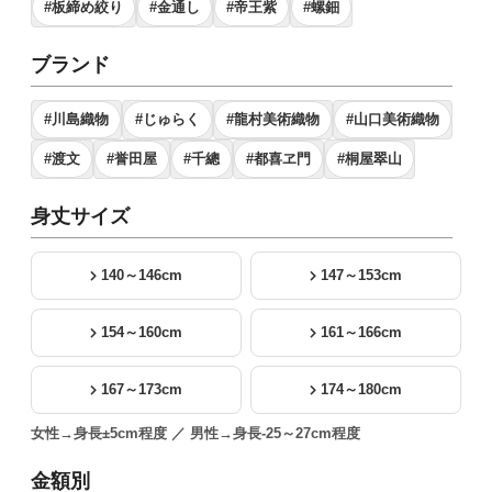
#板締め絞り
#金通し
#帝王紫
#螺鈿
ブランド
#川島織物
#じゅらく
#龍村美術織物
#山口美術織物
#渡文
#誉田屋
#千總
#都喜ヱ門
#桐屋翠山
身丈サイズ
140～146cm
147～153cm
154～160cm
161～166cm
167～173cm
174～180cm
女性→身長±5cm程度 ／ 男性→身長-25～27cm程度
金額別