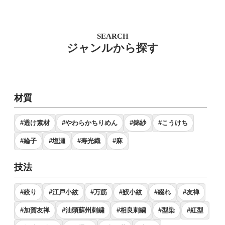
SEARCH
ジャンルから探す
材質
#透け素材
#やわらかちりめん
#錦紗
#こうけち
#綸子
#塩瀬
#寿光織
#麻
技法
#絞り
#江戸小紋
#万筋
#鮫小紋
#綴れ
#友禅
#加賀友禅
#汕頭蘇州刺繍
#相良刺繍
#型染
#紅型