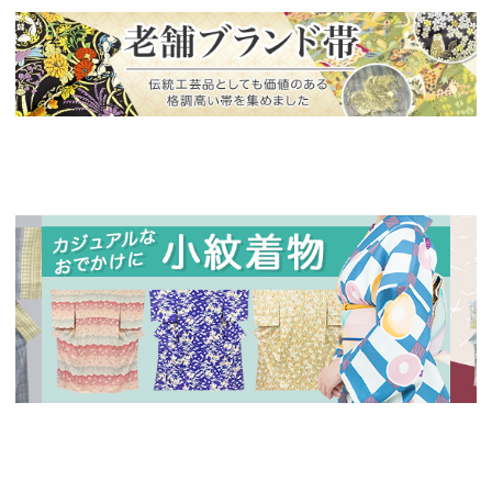
新入荷！
老舗ブランドによる極上の逸品
新入荷！
新入
人気の小紋着物、続々入荷中！
特別