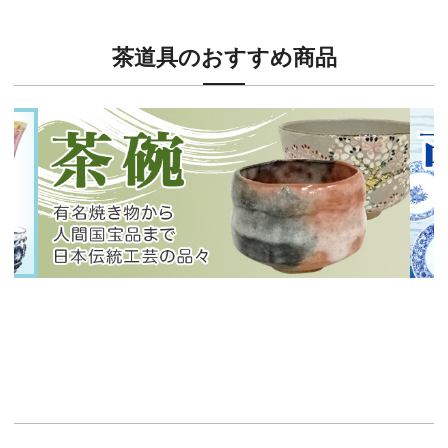
茶道具のおすすめ商品
新入荷！
新入
有名焼き物から人間国宝品まで！
40
イチオシ商品情報